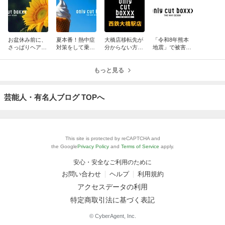
お盆休み前に、
夏本番！熱中症
大橋店移転先が
「令和8年熊本
さっぱりヘアカ
対策をして乗り
分からない方
地震」で被害に
ットしません
越えましょう！
に！NEW大橋店
遭われた皆様に
か？
へご案内しま
お見舞い申し上
もっと見る
す！
げます。
芸能人・有名人ブログ TOPへ
This site is protected by reCAPTCHA and
the Google
Privacy Policy
and
Terms of Service
apply.
安心・安全なご利用のために
お問い合わせ
ヘルプ
利用規約
アクセスデータの利用
特定商取引法に基づく表記
© CyberAgent, Inc.