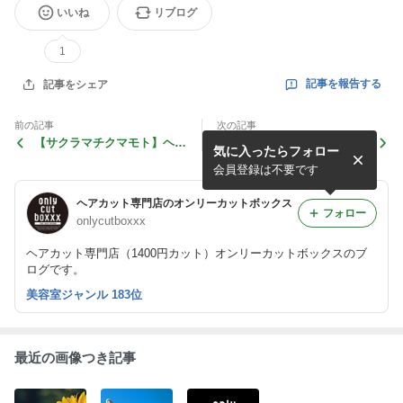
いいね
リブログ
1
記事を報告する
記事をシェア
前の記事
次の記事
【サクラマチクマモト】ヘア
ヘアカットする前に・・・
気に入ったらフォロー
カット専門店オンリーカット
寝ぐセット（＾ー＾）注意報
ボックスへの道
会員登録は不要です
ヘアカット専門店のオンリーカットボックス
フォロー
onlycutboxxx
ヘアカット専門店（1400円カット）オンリーカットボックスのブ
ログです。
美容室ジャンル 183位
最近の画像つき記事