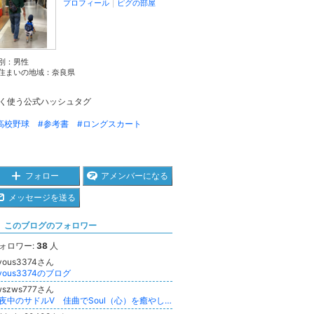
プロフィール
｜
ピグの部屋
別：
男性
住まいの地域：
奈良県
く使う公式ハッシュタグ
高校野球
#参考書
#ロングスカート
フォロー
アメンバーになる
メッセージを送る
このブログのフォロワー
ォロワー:
38
人
oyous3374さん
oyous3374のブログ
wszws777さん
真夜中のサドルⅤ 佳曲でSoul（心）を癒やし時々body（体）にエールgrooveのススメ 久保田利伸ﾌｧﾝ厳選【ﾅﾋﾞｹﾞｰﾄ】