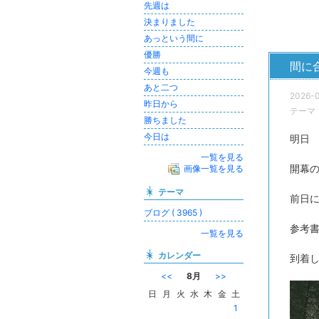
先週は
決まりました
あっという間に
優勝
間に
今週も
あと二つ
2026-0
昨日から
テーマ
勝ちました
今日は
明日
一覧を見る
開幕
画像一覧を見る
テーマ
前日
ブログ ( 3965 )
参考
一覧を見る
カレンダー
到着し
<<
8月
>>
日
月
火
水
木
金
土
1