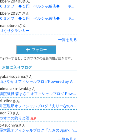
abbeh-20408さん
９０％オフ ◆１円 ペルシャ絨毯◆ ギャッベ
abbeh-20371さん
９０％オフ ◆１円 ペルシャ絨毯◆ ギャッベ
anametoronさん
づくりクランカー
一覧を見る
フォロー
フォローすると、このブログの更新情報が届きます。
お気に入りブログ
ayaka-isoyamaさん
磯山さやかオフィシャルブログPowered by Ameba
orimasako-iwakiさん
参議院議員 森まさこオフィシャルブログ Powered by Ameba
ai-elinaさん
新井恵理那オフィシャルブログ「えりーなのnaturalらいふ♪」Powered by Ameba
kaoni70さん
カオニの釣りと酒
更新
o-tsuchiyaさん
土屋太鳳オフィシャルブログ「たおのSparkling day」Powered by Ameba
更新
一覧を見る