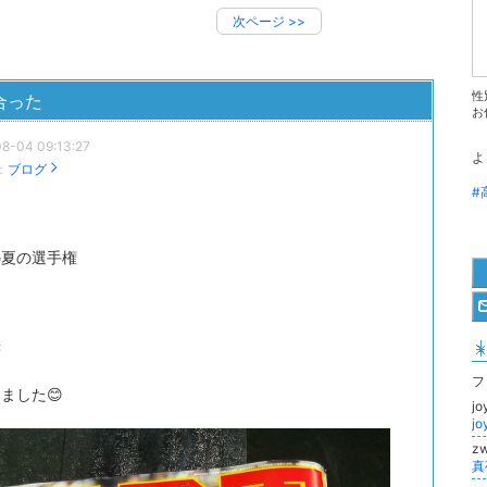
次ページ
>>
性
合った
お
8-04 09:13:27
よ
：
ブログ
#
の夏の選手権
に
書
フ
ました😊
j
j
z