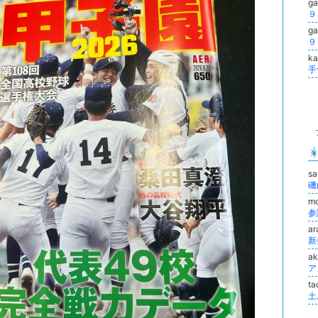
g
g
k
手
s
m
ar
a
ア
ta