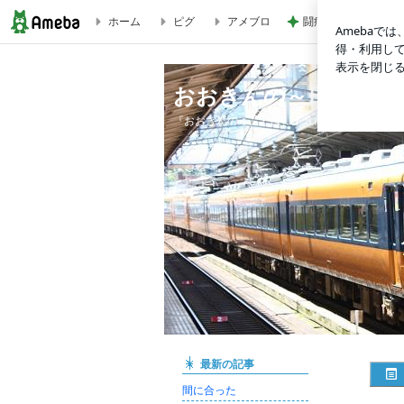
ホーム
ピグ
アメブロ
闘病生活や支えてく
おおきんの～日記
おおきんの～日記
『おおきんの～』とは、下北山の方言で『あり
最新の記事
間に合った