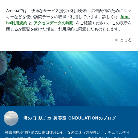
溝の口 駅チカ 美容室 ONDULATiONのブログ
アプリをダウンロードして
ブログの更新通知
を受け取りまし
開く
ょう。
溝の口 駅チカ 美容室 ONDULATiONのブログ
神奈川県高津区溝の口南口徒歩1分、 なのに迷う方が多い、ナチュラルテイ