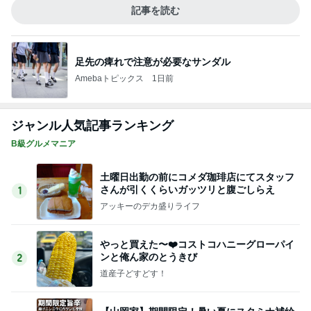
記事を読む
足先の痺れで注意が必要なサンダル
Amebaトピックス
1日前
ジャンル人気記事ランキング
B級グルメマニア
土曜日出勤の前にコメダ珈琲店にてスタッフ
さんが引くくらいガッツリと腹ごしらえ
1
アッキーのデカ盛りライフ
やっと買えた〜❤️コストコハニーグローパイ
ンと俺ん家のとうきび
2
道産子どすどす！