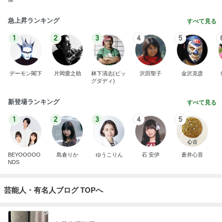
急上昇ランキング
すべて見る
1
2
3
4
5
デーモン閣下
片岡愛之助
林下清志(ビッ
沢田聖子
金沢克彦
グダディ)
新登場ランキング
すべて見る
1
2
3
4
5
BEYOOOOO
島倉りか
ゆうこりん
石 安伊
蒼井心音
NDS
芸能人・有名人ブログ TOPへ