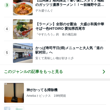
【山岡家】期間限定！暑い夏にスタミナ補給
のガッツリ濃厚ラーメン！！〜前橋野中店さ
3
ん〜
デカ盛りんぐ
【ラーメン】全部のせ醤油 大盛@和風中華
そば一色HITOIRO 愛知県西尾市
4
『やすたろう』的 食の備忘録
かっぱ寿司平日(得)メニューと大人気「道の
駅村田」へ
5
安くて美味しい物が好き☆彡
このジャンルの記事をもっと見る
神がかってる掃除機
Amebaトピックス
19時間前