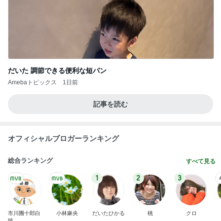
だいた 調節できる便利な短パン
Amebaトピックス
1日前
記事を読む
オフィシャルブロガーランキング
総合ランキング
すべて見る
1
2
3
市川團十郎白
小林麻央
だいたひかる
桃
クロ
猿