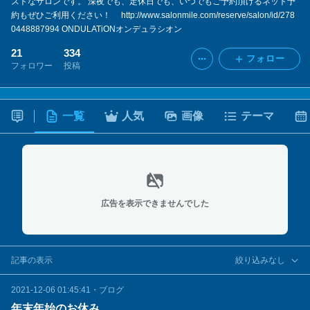
ストなサロンです。 深夜でも、定休日でも、いつでもご予約頂けるネット予
約もぜひご利用ください！ http://www.salonmile.com/reserve/salon/id/278
0448887994 ONDULATiONオンデュラシオン
21
334
フォロー
フォロワー
投稿
一覧
人気
画像
テーマ
広告を表示できませんでした
記事の表示
絞り込みなし
2021-12-06 01:45:41
・
ブログ
年末年始のお休み