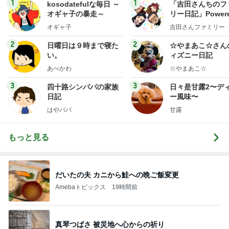
1
1
kosodatefulな毎日 ～
「吉田さんちのフ
オギャ子の暴走～
リー日記」Powere
y Ameba 吉田さ
オギャ子
吉田さんファミリー
ミリーオフィシャ
ログ
2
2
日曜日は９時まで寝た
☆やまあこ☆さん
い。
ィズニー日記
あべかわ
☆やまあこ☆
3
3
四十路シンパパの家族
日々是甘露2〜デ
日記
ー風味〜
はやパパ
甘露
もっと見る
だいたの夫 カニから鮭への晩ご飯変更
Amebaトピックス
19時間前
真琴つばさ 被災地へ心からの祈り