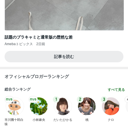
話題のブラキャミと通常版の歴然な差
Amebaトピックス
2日前
記事を読む
オフィシャルブロガーランキング
総合ランキング
すべて見る
1
2
3
市川團十郎白
小林麻央
だいたひかる
桃
クロ
猿