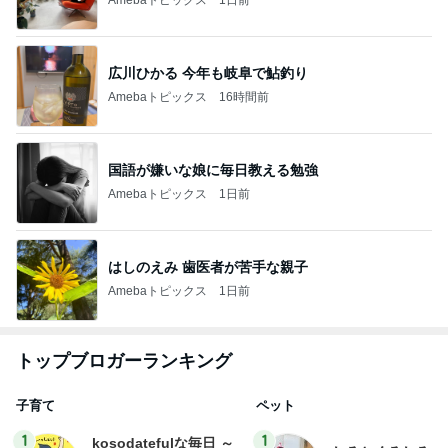
Amebaトピックス
1日前
広川ひかる 今年も岐阜で鮎釣り
Amebaトピックス
16時間前
国語が嫌いな娘に毎日教える勉強
Amebaトピックス
1日前
はしのえみ 歯医者が苦手な親子
Amebaトピックス
1日前
トップブロガーランキング
子育て
ペット
1
1
kosodatefulな毎日 ～