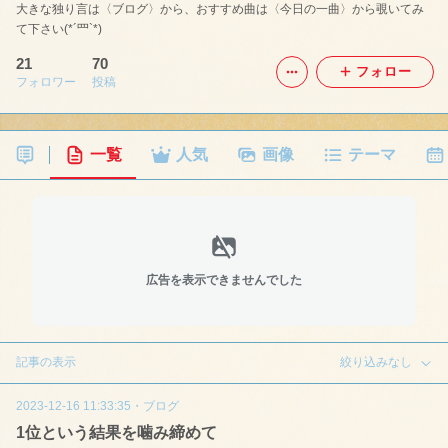
大きな独り言は〈ブログ〉から、おすすめ曲は〈今日の一曲〉から覗いてみ
て下さい(*´罒`*)
21
70
フォロー
フォロワー
投稿
一覧
人気
画像
テーマ
広告を表示できませんでした
記事の表示
絞り込みなし
2023-12-16 11:33:35
・
ブログ
1位という結果を噛み締めて