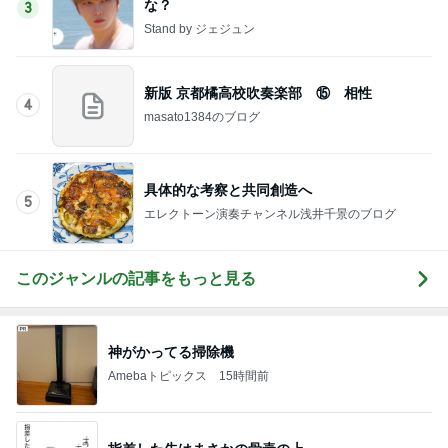
な？
3
Stand by ジェジュン
新版 京都橘高校吹奏楽部 ⑮ 相性
4
masato1384のブログ
具体的な考察と共同創造へ
5
エレクトーン演奏チャンネル浅井千景のブログ
このジャンルの記事をもっと見る
神がかってる掃除機
Amebaトピックス
15時間前