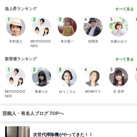
急上昇ランキング
すべて見る
1
2
3
4
5
木村直人
BEYOOOOO
美川憲一
吉岡淳
水森かおり
NDS
新登場ランキング
すべて見る
1
2
3
4
5
BEYOOOOO
島倉りか
ゆうこりん
MOMIママ
石 安伊
NDS
芸能人・有名人ブログ TOPへ
次世代掃除機がやってきた！！