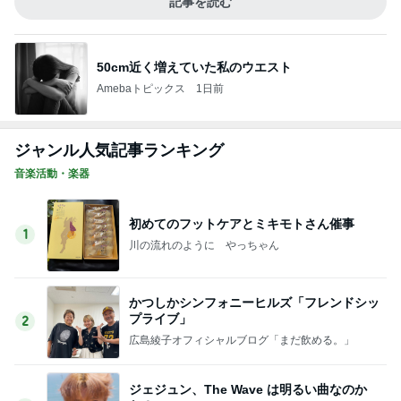
記事を読む
50cm近く増えていた私のウエスト
Amebaトピックス
1日前
ジャンル人気記事ランキング
音楽活動・楽器
初めてのフットケアとミキモトさん催事
1
川の流れのように やっちゃん
かつしかシンフォニーヒルズ「フレンドシッ
プライブ」
2
広島綾子オフィシャルブログ「まだ飲める。」
ジェジュン、The Wave は明るい曲なのか