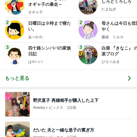
しろとくろしろ
オギャ子の暴走～
たまねぎ
オギャ子
2
2
日曜日は９時まで寝た
母さんは今日も世
い。
やく
あべかわ
藤緒 ミルカ
3
3
四十路シンパパの家族
白柴 『きなこ』 
日記
楽ブログ
はやパパ
ひろ☆みき
もっと見る
野沢直子 再婚相手が購入した上下
Amebaトピックス
1日前
だいた 夫と一緒な息子の寛ぎ方