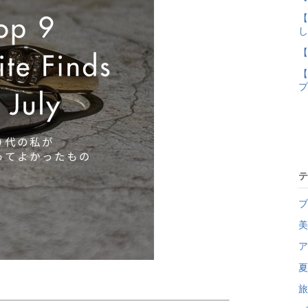
【
し
【
【
プ
テ
ブ
美
ア
夏
旅