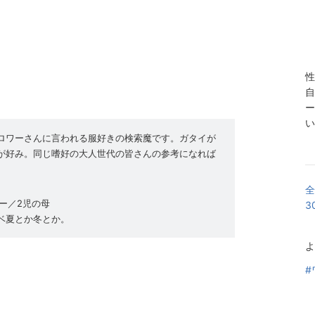
性
自
ー
い
ロワーさんに言われる服好きの検索魔です。ガタイが
が好み。同じ嗜好の大人世代の皆さんの参考になれば
全
ー／2児の母
3
ルベ夏とか冬とか。
よ
#
き