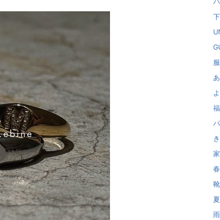
バ
下
U
GU
服
あ
よ
福
パ
き
家
春
靴 
夏
雨