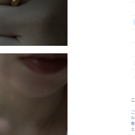
こ
ご
ル
食
エ