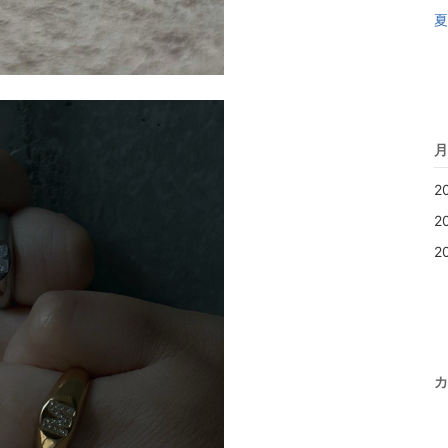
夏
月
2
2
2
カ