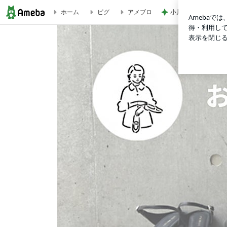
小川菜摘 1番好きか
ホーム
ピグ
アメブロ
おますふく 166cmアラフォーママの服とか色々日記