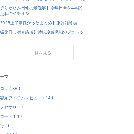
折りたたみ日傘の最適解】今年日傘を4本試
た私のイチオシ
2026上半期良かったまとめ】服飾雑貨編
猛暑日に凄さ痛感】持続冷感機能のブラトッ
一覧を見る
ーマ
ログ ( 86 )
容系アイテムレビュー ( 14 )
クセサリー ( 11 )
コーデ ( 4 )
行 ( 0 )