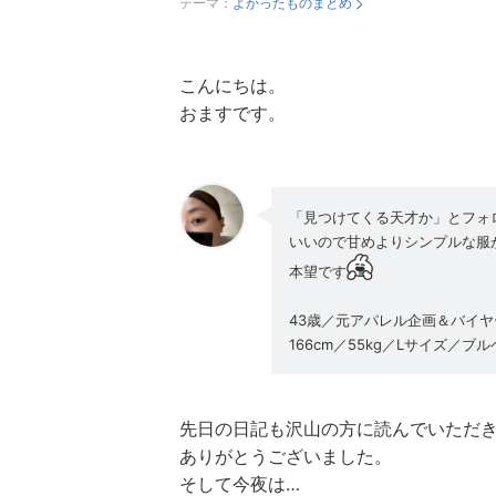
テーマ：
よかったものまとめ
こんにちは。
おますです。
「見つけてくる天才か」とフォ
いいので甘めよりシンプルな服
本望です
43歳／元アパレル企画＆バイヤ
166cm／55kg／Lサイズ／ブ
先日の日記も沢山の方に読んでいただ
ありがとうございました。
そして今夜は…