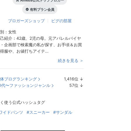
Ameba公式トップブロガー
有料プラン会員
ブロガーズショップ
ピグの部屋
別：
女性
己紹介：
42歳、2児の母。元アパレルバイヤ
・企画部で検索魔の私が探す、お手頃＆お買
得服や、お値打ちアイテ...
続きを見る ＞
体ブログランキング
1,416
位
↓
ラ
0代〜ファッションジャンル
57
位
↓
ン
ラ
キ
ン
く使う公式ハッシュタグ
ン
キ
グ
ン
ワイドパンツ
#スニーカー
#サンダル
下
グ
降
下
降