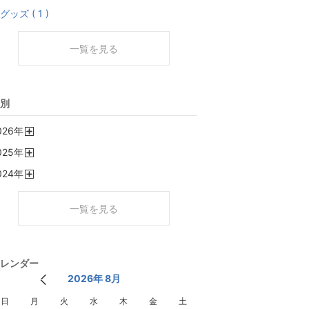
グッズ ( 1 )
一覧を見る
別
026
年
開
025
年
く
開
024
年
く
開
く
一覧を見る
レンダー
2026年 8月
日
月
火
水
木
金
土