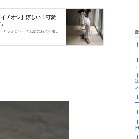
もイチオシ】涼しい！可愛
ツ』
こんにちは。おますです。 「見つけてくる天才か」とフォロワーさんに言われる服好きの検索魔です。ガタイがいいので甘めよりシンプルな服が好み。同じ嗜好の大人世代…
最
【
し
【
手
【
涼
ン
【
ー
【
【
j
【