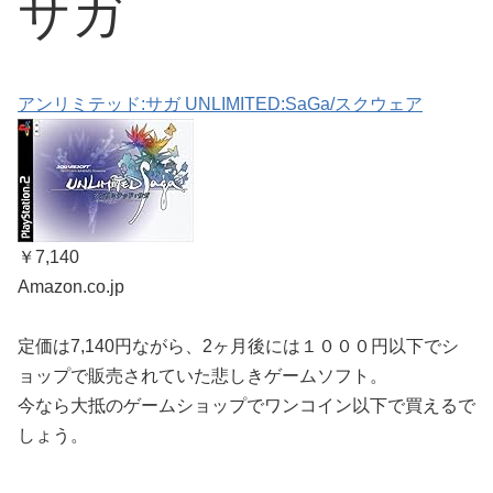
サガ
アンリミテッド:サガ UNLIMITED:SaGa/スクウェア
￥7,140
Amazon.co.jp
定価は7,140円ながら、2ヶ月後には１０００円以下でシ
ョップで販売されていた悲しきゲームソフト。
今なら大抵のゲームショップでワンコイン以下で買えるで
しょう。