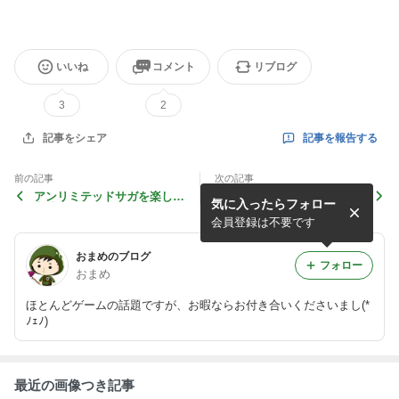
いいね
コメント
リブログ
3
2
記事を報告する
記事をシェア
前の記事
次の記事
アンリミテッドサガを楽しむ
便利(^ρ^)
気に入ったらフォロー
方法 ～キャラ選び・育成編
～
会員登録は不要です
おまめのブログ
フォロー
おまめ
ほとんどゲームの話題ですが、お暇ならお付き合いくださいまし(*
ﾉｪﾉ)
最近の画像つき記事