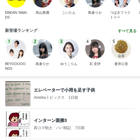
EBiDAN 39&Ki
高山善廣
こいたん
島倉りか
つばきファク
DS
トリー
新登場ランキング
すべて見る
1
2
3
4
5
BEYOOOOO
島倉りか
ゆうこりん
石 安伊
蒼井心音
NDS
エレベーターで小用を足す子供
Amebaトピックス
1日前
インターン面接3
四コマ戦士 パパ戦記
7日前