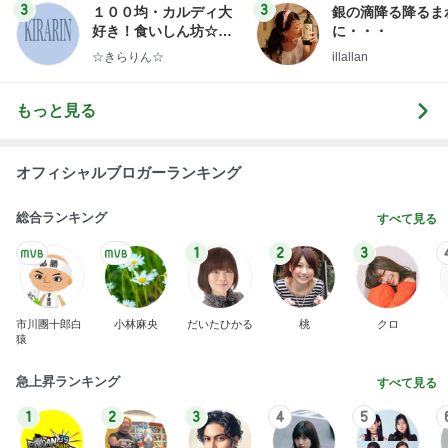
3
3
１００均・カルディ大
銀の滴降る降るま
好き！食いしん坊☆き
に・・・
らりん☆のブログ
☆きらりん☆
illallan
もっと見る
オフィシャルブロガーランキング
総合ランキング
すべて見る
1
2
3
市川團十郎白
小林麻央
だいたひかる
桃
クロ
猿
急上昇ランキング
すべて見る
1
2
3
4
5