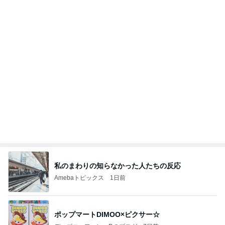
川崎麻世 偶然仲間が集まる寿司屋
Amebaトピックス
1日前
今週から停電が始まる?! 片山さつき大臣の警告がE
BS、RV、そしてGESARA宣言が⁈
心の道標【旧：ヤ～ベェのブログ】
9時間前
日常生活で起きたまさかの出来事
Amebaトピックス
1日前