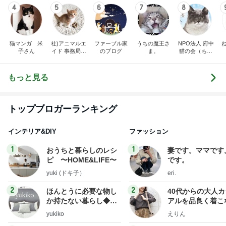
4
5
6
7
8
猫マンガ 米
社)アニマルエ
ファーブル家
うちの魔王さ
NPO法人 府中
子さん
イド 事務局＆
のブログ
ま。
猫の会（ちゅ
みんなの日記
ー猫）
もっと見る
トップブロガーランキング
インテリア&DIY
ファッション
1
1
おうちと暮らしのレシ
妻です。ママです
ピ 〜HOME&LIFE〜
です。
yuki (ドキ子）
eri.
2
2
ほんとうに必要な物し
40代からの大人
か持たない暮らし◆Ke
アルを品良く着こ
ep Life Simple◆〜イ
ファッションブロ
yukiko
えりん
ンテリアのきろく〜