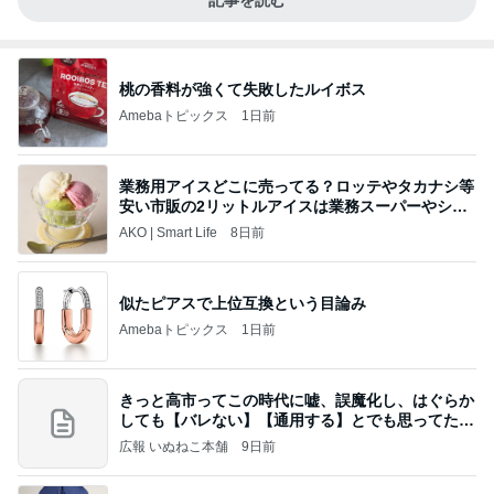
記事を読む
桃の香料が強くて失敗したルイボス
Amebaトピックス
1日前
業務用アイスどこに売ってる？ロッテやタカナシ等
安い市販の2リットルアイスは業務スーパーやシャ
トレ
AKO | Smart Life
8日前
似たピアスで上位互換という目論み
Amebaトピックス
1日前
きっと高市ってこの時代に嘘、誤魔化し、はぐらか
しても【バレない】【通用する】とでも思ってたん
だろ
広報 いぬねこ本舗
9日前