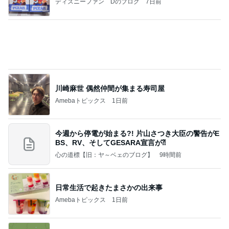
夢見さんから 揺れが激しく注意していましょう❗️
マリアオフィシャルブログ「ひむかの風にさそわれ
8日前
て」Powered by Ameba
原田龍二 8kmのゴミ拾いウォーキング
Amebaトピックス
1日前
【ヤマハ発動機】～トートバック～【三越伊勢丹】
株主優待を楽しんで～tasayuryのブログ
14日前