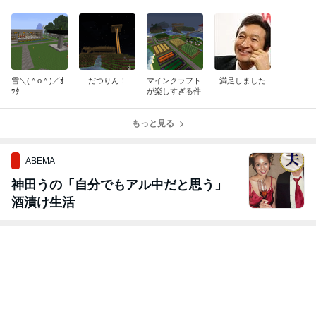
雪＼(＾o＾)／ｵ
だつりん！
マインクラフト
満足しました
ﾜﾀ
が楽しすぎる件
もっと見る
ABEMA
神田うの「自分でもアル中だと思う」
酒漬け生活