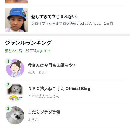
悲しすぎて立ち直れない。
クロオフィシャルブログPowered by Ameba
1日前
ジャンルランキング
猫との生活
26,775人参加中
1
母さんは今日も世話をやく
藤緒 ミルカ
2
ＮＰＯ法人ねこけん Official Blog
ＮＰＯ法人ねこけん
3
まだらダラダラ猫
まきこ