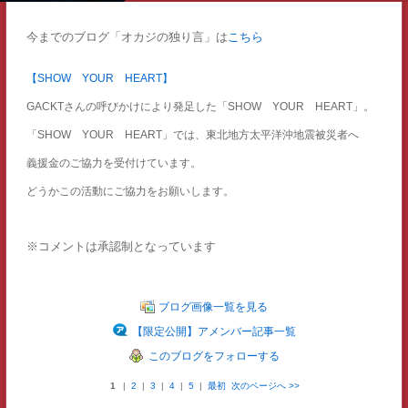
今までのブログ「オカジの独り言」は
こちら
【SHOW YOUR HEART】
GACKTさんの呼びかけにより発足した「SHOW YOUR HEART」。
「SHOW YOUR HEART」では、東北地方太平洋沖地震被災者へ
義援金のご協力を受付けています。
どうかこの活動にご協力をお願いします。
※コメントは承認制となっています
ブログ画像一覧を見る
【限定公開】アメンバー記事一覧
このブログをフォローする
1
|
2
|
3
|
4
|
5
|
最初
次のページへ
>>