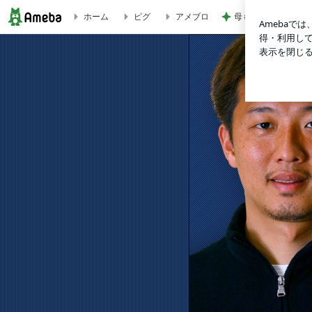
母も驚いた正夢にな
ホーム
ピグ
アメブロ
岡島秀樹オフィシャルブログ「Step by Step」Powered by Am