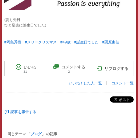
(妻も先日
ひと足先に誕生日でした)
#岡島秀樹
#メリークリスマス
#49歳
#誕生日でした
#栗原由佳
コメントする
いいね
リブログする
2
31
いいね！した人一覧
コメント一覧
ポスト
記事を報告する
同じテーマ 「
ブログ
」 の記事