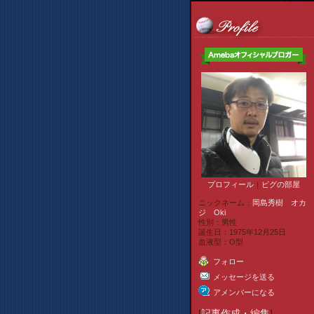
プロフィール
｜
ピグの部屋
ニックネーム：
岡島秀樹 オカ
ジ Oki
性別：
男性
誕生日：
1975年12月25日
血液型：
O型
フォロー
メッセージを送る
アメンバーになる
[
記事作成・編集
]