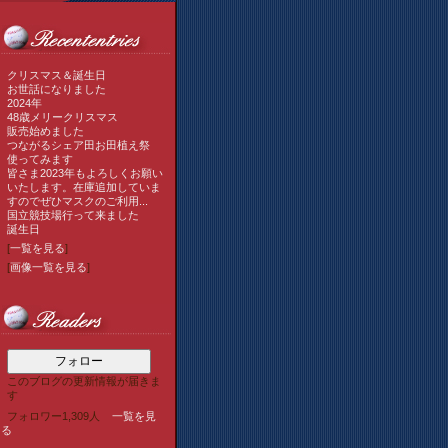
クリスマス＆誕生日
お世話になりました
2024年
48歳メリークリスマス
販売始めました
つながるシェア田お田植え祭
使ってみます
皆さま2023年もよろしくお願い
いたします。在庫追加していま
すのでぜひマスクのご利用...
国立競技場行って来ました
誕生日
[
一覧を見る
]
[
画像一覧を見る
]
フォロー
このブログの更新情報が届きま
す
フォロワー1,309人
一覧を見
る