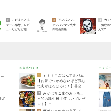
こだまもとる
アンパンマン先生の映画講座
カミ
2
3
4
ゲーム感想、レビ
アンパンマン先生
三角絞め
ューなどなど趣味
の映画講座
えて2
に関するまとめ
お弁当づくり
ディズ
スコットランドひきこもり日記
ｒｉｉ＊ごはんアルバム
1
【お箸でつかめないほど鶏む
ね肉がほろほろに！】非公開
クーポン貼りまくってます
みかぱちこ家のおうちでごはん
2
サボ
＊私の誕生日【嬉しいプレゼ
ント】＊
酒ポンコツ女の息子LOVE blog♡♡
3