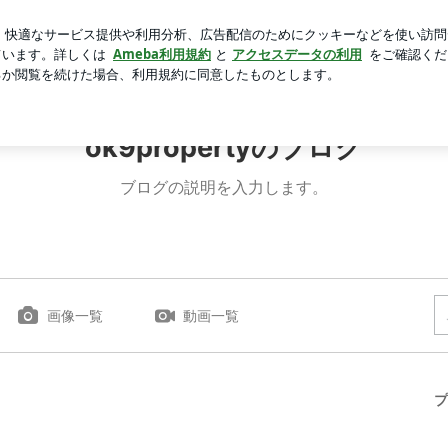
た教習所通い
芸能人ブログ
人気ブログ
新規登録
ロ
ok9propertyのブログ
ブログの説明を入力します。
画像一覧
動画一覧
プ