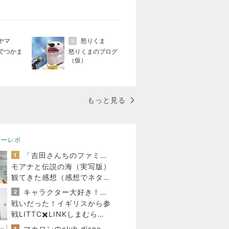
ヤマ
怒りくま
5
でつかま
怒りくまのブログ
（仮）
もっと見る
ニーレポ
「吉田さんちのファミリー日記」Powered by Ameba 吉田さんファミリーオフィシャルブログ
1
モアナと伝説の海（実写版）
観てきた感想（感想でネタバ
レあり）
キャラクター大好き！コロ助の2回目ロンドン生活にっき★
2
戦いだった！イギリスから参
戦LITTC✖️LINKしまむらデ
ィズニーコラボ！ダッフィー
マカロンのclub disney♡
3