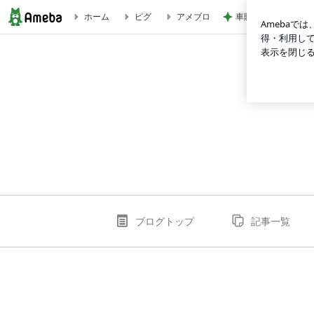
車購入のために始め
ホーム
ピグ
アメブロ
ok9propertyのブログ
ブログトップ
記事一覧