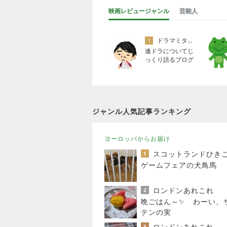
映画レビュージャンル
芸能人
ドラマミタロー
1
連ドラについてじ
っくり語るブログ
ジャンル人気記事ランキング
ヨーロッパからお届け
1
ゲームフェアの犬鳥馬
ロンドンあれこれ
2
晩ごはん～✨ わーい、
テンの実
ロンドンあれこれ
3