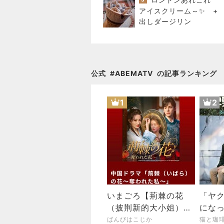
アイスクリーム～✨ +
出しダージリン
公式
#
ABEMATV
の記事ランキング
1
2
いまごろ【荊棘の花
「ヤ
（披荆新的大小姐）】
にな
視聴開始 〜ジャミって
ばんびはこじか
猫と珈