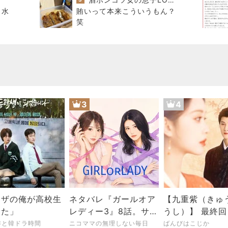
 水
賄いって本来こういうもん？
笑
3
4
クザの俺が高校生
ネタバレ『ガールオア
【九重紫（きゅ
った」
レディー3』8話。サヨ
うし）】 最終
ナラオダミユ。レイに
た 〜閉塞感が開放され
琲と韓ドラ時間
ニコママの無理しない毎日
ばんびはこじか