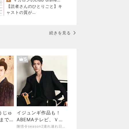
新商品の話
【読者さんのひとりごと】キ
ャストの質が…
続きを見る
5
うじゅ
イジュンギ作品も！
回まで観
ABEMAテレビ、Ｖの
ファランが十位以内
陳情令season2連れ連れ日記 シャオジャン