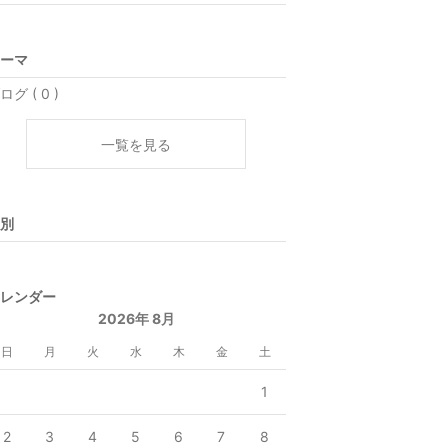
ーマ
ログ ( 0 )
一覧を見る
別
レンダー
2026年 8月
日
月
火
水
木
金
土
1
2
3
4
5
6
7
8