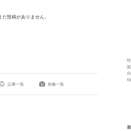
まだ投稿がありません。
性
誕
自
lớ
記事一覧
画像一覧
最