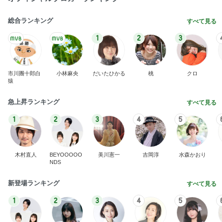
総合ランキング
すべて見る
1
2
3
市川團十郎白
小林麻央
だいたひかる
桃
クロ
猿
急上昇ランキング
すべて見る
1
2
3
4
5
木村直人
BEYOOOOO
美川憲一
吉岡淳
水森かおり
NDS
新登場ランキング
すべて見る
1
2
3
4
5