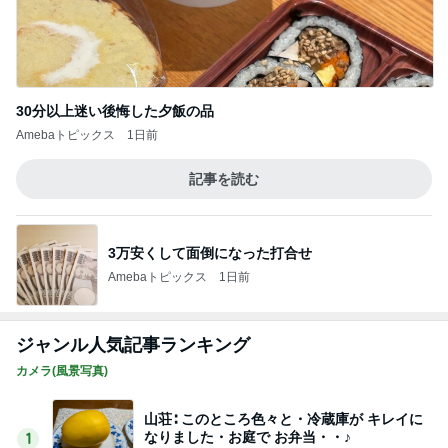
30分以上迷い後悔した夕飯の品
Amebaトピックス
1日前
記事を読む
3万安くして面倒になった打合せ
Amebaトピックス
1日前
ジャンル人気記事ランキング
カメラ(風景写真)
山荘∶ このところ色々と・冷蔵庫が キレイに
なりました・お庭で お弁当・・♪
1