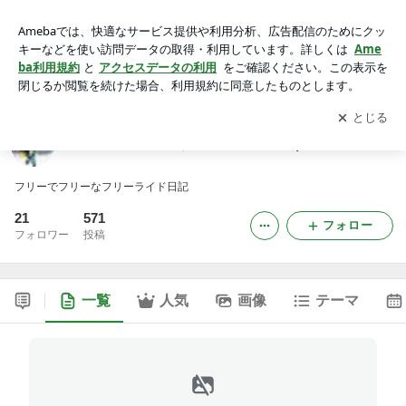
小嶋大輔のブログ（OJIMA DAISUKE)
アプリをダウンロードして
ブログの更新通知
を受け取りまし
開く
ょう。
小嶋大輔のブログ（OJIMA DAISUKE)
フリーでフリーなフリーライド日記
21
571
フォロー
フォロワー
投稿
一覧
人気
画像
テーマ