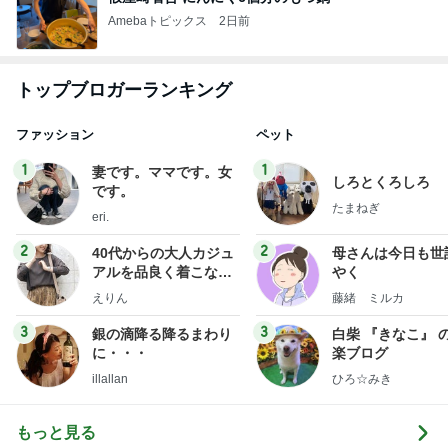
Amebaトピックス
2日前
トップブロガーランキング
ファッション
ペット
1
1
妻です。ママです。女
しろとくろしろ
です。
たまねぎ
eri.
2
2
40代からの大人カジュ
母さんは今日も世
アルを品良く着こなす
やく
ファッションブログ
えりん
藤緒 ミルカ
3
3
銀の滴降る降るまわり
白柴 『きなこ』 
に・・・
楽ブログ
illallan
ひろ☆みき
もっと見る