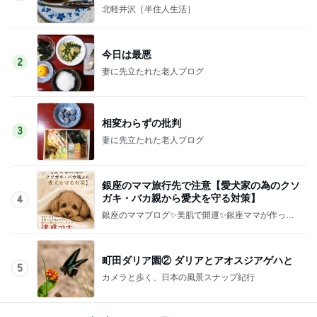
北軽井沢［半住人生活］
今日は最悪
2
妻に先立たれた老人ブログ
相変わらずの批判
3
妻に先立たれた老人ブログ
銀座のママ旅行先で注意【愛犬家の為のクソ
ガキ・バカ親から愛犬を守る対策】
4
銀座のママブログ✨美肌で開運✨銀座ママが作った
化粧品✨銀座クラブ高嶋25歳で開店✨高嶋りえ子
お着物でエルメス バーキン コーデ
町田ダリア園② ダリアとアオスジアゲハと
5
カメラと歩く、日本の風景スナップ紀行