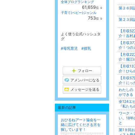
全体ブログランキング
61,659
位
↓
第２６回
ラ
子育て(ベビー)ジャンル
ン
753
位
↓
キ
第２３回
ラ
ン
ン
グ
キ
【月収5
下
よく使う公式ハッシュタ
ン
介！吉村
降
グ
グ
【月収3
下
降
介！つの
#母乳育児
#授乳
【月収2
介！堀江
【月収1
フォロー
介！ひら
【月収5
アメンバーになる
介！にっ
メッセージを送る
わたしの
ができる
全124
『私たち
最新の記事
ワーク・
い。18
おひるねアート協会を一
と
緒に広げてくださる方を
探しています！
第1９回
ィスト発