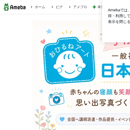
ホーム
ピグ
アメブロ
本当に髪が綺麗にな
ブログ記事一覧｜おひるねアート.com（日本おひるねアート