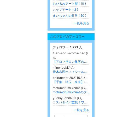
おひるねアート展 ( 10 )
カップアート ( 3 )
えいちゃんの日常 ( 50 )
一覧を見る
このブログのフォロワー
フォロワー:
1,271
人
fuan-aoru-aroma-naoさ
ん
【アロマサロン集客の矛盾】女性を安心させたい私が、「鏡に映る老けた顔を見て、まだ大丈夫と言えるのですか？」と不安を煽っていました
minoriaokiさん
青木水理オフィシャルブログ「好きログ」Powered by Ameba
ohiruneart-202110さん
【千葉・埼玉・東京】おひるねアートHappy gift♡
mofumofumilkhimeさん
mofumofumilkhimeのブログ
yuchiyuchi8787さん
コスパタイパ重視！ワンオペ育児パートママの節約ブログ
一覧を見る