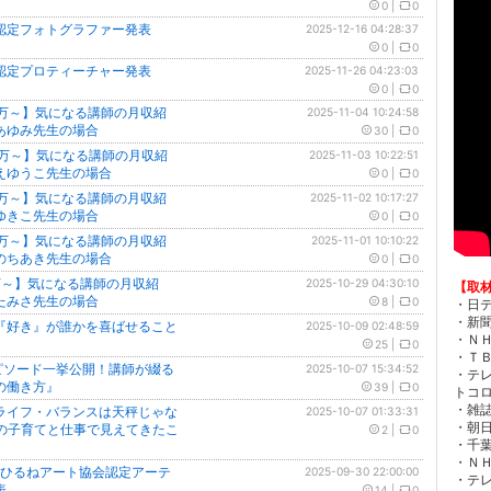
0
|
0
認定フォトグラファー発表
2025-12-16 04:28:37
0
|
0
認定プロティーチャー発表
2025-11-26 04:23:03
0
|
0
2万～】気になる講師の月収紹
2025-11-04 10:24:58
あゆみ先生の場合
30
|
0
7万～】気になる講師の月収紹
2025-11-03 10:22:51
えゆうこ先生の場合
0
|
0
2万～】気になる講師の月収紹
2025-11-02 10:17:27
ゆきこ先生の場合
0
|
0
3万～】気になる講師の月収紹
2025-11-01 10:10:22
のちあき先生の場合
0
|
0
万～】気になる講師の月収紹
2025-10-29 04:30:10
【取
たみさ先生の場合
8
|
0
・日テ
・新聞
『好き』が誰かを喜ばせること
2025-10-09 02:48:59
・ＮＨ
25
|
0
・ＴＢ
エピソード一挙公開！講師が綴る
2025-10-07 15:34:52
・テ
の働き方』
39
|
0
トコロ！
・雑誌「
ライフ・バランスは天秤じゃな
2025-10-07 01:33:31
・朝日新
年の子育てと仕事で見えてきたこ
2
|
0
・千葉
・ＮＨ
おひるねアート協会認定アーテ
2025-09-30 22:00:00
・テレ
表
14
|
0