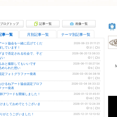
ブログトップ
記事一覧
画像一覧
記事一覧
月別記事一覧
テーマ別記事一覧
アート協会を一緒に広げてくだ
2026-06-23 01:11:21
探しています！
31
|
0
プまで否定される社会で、子ど
2026-06-20 13:36:33
ない
7
|
0
るみと撮影してもいいです
2026-06-11 00:27:54
込められた想い
6
|
0
認定フォトグラファー発表
2026-03-05 04:38:18
7
|
0
おひるねアート協会認定プロフ
2026-03-04 04:33:22
ファー発表
0
|
0
年講師アワードを開催しました！
2026-01-12 01:45:51
46
|
0
年あけましておめでとうございま
2026-01-01 12:24:39
13
|
0
年ありがとうございました！
2025-12-31 12:13:52