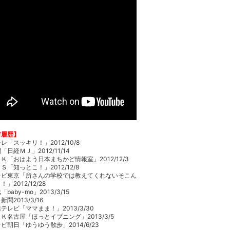
材履歴】
レ「スッキリ！」2012/10/8
「日経ＭＪ」2012/11/14
Ｋ「おはよう日本まちかど情報室」2012/12/3
Ｓ「知っとこ！」2012/12/8
レビ東京「所さんの学校では教えてくれないそこん
」2012/12/28
baby-mo」2013/3/15
聞2013/3/16
テレビ「ママまま！」2013/3/30
Ｋ名古屋「ほっとイブニング」2013/3/5
ビ朝日「ゆうゆう散歩」2014/6/23