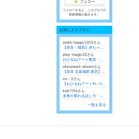
フォロー
フォローすると、このブログの
更新情報が届きます。
お気に入りブログ
smile-happy1203さん
【奈良・橿原】赤ちゃんとのコミュニケーションを楽しむベビーサイン教室
play-magic22さん
おひるねアート教室「☆キミが１番☆」
ohiruneart-shiorinさん
【奈良 北葛城郡 香芝】おひるねアート しおりんのテーマ
iro--3さん
【おひるねアート®︎いろサロ】【わらべうたﾍﾞﾋﾞｰﾏｯｻｰｼﾞ】（さいたま市）
kok1105さん
未来が変わる話し方・印象アップ講座 /フリーアナウンサー（東京 日本橋・オンライン 声と話し方＆印象アップ） 川越こず恵のblog
一覧を見る