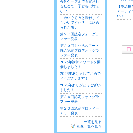
授乳ケープまで否定され
る社会で、子どもは増え
【作品投
ない
アーティ
い！
「ぬいぐるみと撮影して
もいいですか？」に込め
られた想い
第２７回認定フォトグラ
ファー発表
第２０回おひるねアート
協会認定プロフォトグラ
ファー発表
2025年講師アワードを開
催しました！
2026年あけましておめで
とうございます！
2025年ありがとうござい
ました！
第２６回認定フォトグラ
ファー発表
第２３回認定プロティー
チャー発表
一覧を見る
画像一覧を見る