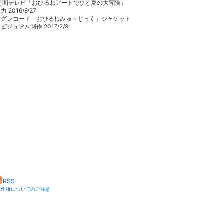
4時間テレビ「おひるねアートでひと夏の大冒険」
 2016/8/27
ングレコード「おひるねみゅ～じっく」ジャケット
ビジュアル制作 2017/2/8
RSS
著作権についてのご注意