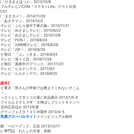
K「ひるまえほっと」2013/10/8
ブルテレビJ:COM『ステキ＋Life』ゲスト出演
1/31
K「まさカメ！」2014/11/29
S「あさチャン」2014/10/2
テレビ「ぶらり途中下車の旅」2015/11/21
テレビ「めざましテレビ」2015/6/22
テレビ「めざましテレビ」2015/12/8
テレビ「PON！」2016/8/24
テレビ「24時間テレビ」2016/8/28
テレビ「ZIP！」2016/8/29
ビ朝日「『ぷ』っすま」2016/9/24
テレビ「深イイ話」2016/11/28
ビ朝日「真夜中のプリンス」2017/1/21
テレビ「ヒルナンデス」2017/9/1
テレビ「ヒルナンデス」2019/9/25
品提供】
レビ東京「所さんの学校では教えてくれないそこん
ロ！」
ィストとして大トコロ展に作品展示 2013/1/5-6
ジフイルム２０１３年「大伸ばしプリントキャンペ
店内広告ほか 2013年度
グランフェスタＴＶＣＭ製作 2013/4-5
永乳業グローバルサイト
メインビジュアル制作
-
館「ベビーブック」広告 2013/12/17
祝い専門誌「わたしの天使」表紙