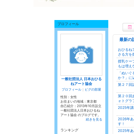
プロフィール
最新の
おひるね
さる方を
授乳ケー
もは増え
「ぬいぐ
か？」に
一般社団法人 日本おひる
ねアート協会
第２７回
プロフィール
｜
ピグの部屋
第２０回
性別：
女性
ォトグラ
お住まいの地域：
東京都
自己紹介：2013年10月設立
2025
一般社団法人日本おひるね
アート協会 のブログです。
2026
続きを見る
す！
ランキング
2025