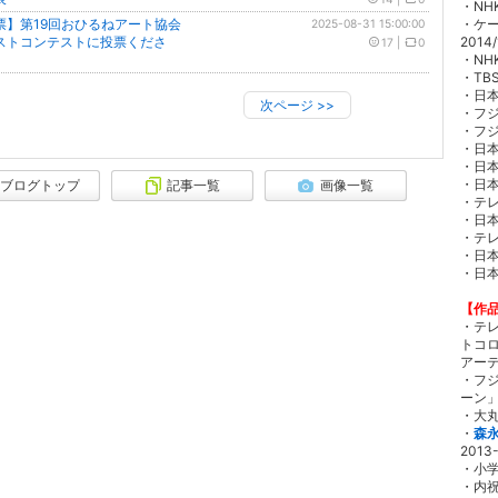
・NH
票】第19回おひるねアート協会
・ケー
2025-08-31 15:00:00
ストコンテストに投票くださ
2014/
17
|
0
・NH
・TB
・日本
次ページ
>>
・フジ
・フジ
・日本
・日本
・日本
ブログトップ
記事一覧
画像一覧
・テレ
・日本
・テレ
・日本
・日本
【作
・テ
トコ
アーテ
・フ
ーン」
・大丸
・
森
2013
・小学
・内