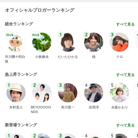
オフィシャルブロガーランキング
総合ランキング
すべて見る
1
2
3
市川團十郎白
小林麻央
だいたひかる
桃
クロ
猿
急上昇ランキング
すべて見る
1
2
3
4
5
木村直人
BEYOOOOO
美川憲一
吉岡淳
水森かおり
NDS
新登場ランキング
すべて見る
1
2
3
4
5