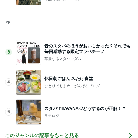
昔のスタバのほうがおいしかった？それでも
毎回感動する限定フラペチーノ
3
華麗なるスタバマダム
休日朝ごはん みたけ食堂
4
ひとりでもまめにがんばるブログ
スタバ TEAVANA♡どうするのが正解！？
5
ラテログ
このジャンルの記事をもっと見る
レジェンド松下のなんでもプレゼン！
Amebaトピックス
20時間前