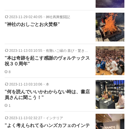
2023-11-29 02:40:05
・
神社再興奮闘記
”神社のおしごとお火焚祭”
2023-11-13 03:10:55
・
有難いご縁の 喜び・驚き連続記録
”本は奇跡を起こす感謝のヴォルテックス
祝３０周年”
8
2023-11-13 03:10:06
・
本
”何を読んでいいかわからない時は、書店
員さんに聞こう！”
1
2023-11-13 02:32:27
・
インテリア
”よく考えられてるハンズカフェのインテ