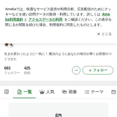
お部屋の魔法 ブログ
アプリをダウンロードして
ブログの更新通知
を受け取りまし
開く
ょう。
お部屋の魔法 ブログ
生まれ変わったように一気に！ 魔法のようにあなたの毎日が輝くお部屋のつ
くりかた
683
425
フォロー
フォロワー
投稿
一覧
人気
画像
テーマ