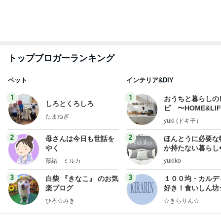
トップブロガーランキング
ペット
インテリア&DIY
1
1
おうちと暮らしの
しろとくろしろ
ピ 〜HOME&LI
たまねぎ
yuki (ドキ子）
2
2
母さんは今日も世話を
ほんとうに必要な
やく
か持たない暮らし
ep Life Simple
藤緒 ミルカ
yukiko
ンテリアのきろく
3
3
白柴 『きなこ』 のお気
１００均・カルデ
楽ブログ
好き！食いしん坊
らりん☆のブログ
ひろ☆みき
☆きらりん☆