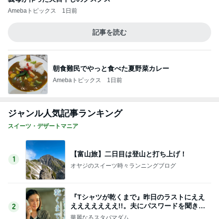
朝食難民でやっと食べた夏野菜カレー
Amebaトピックス
1日前
ジャンル人気記事ランキング
スイーツ・デザートマニア
【富山旅】二日目は登山と打ち上げ！
1
オヤジのスイーツ時々ランニングブログ
『Tシャツが乾くまで』昨日のラストにええ
えええええええ!!。夫にパスワードを聞きま
2
した
華麗なるスタバマダム