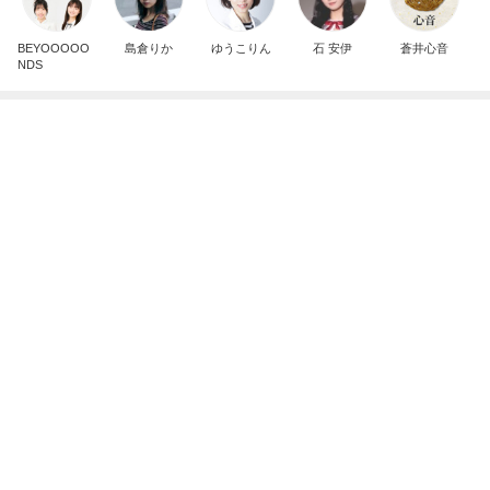
BEYOOOOO
島倉りか
ゆうこりん
石 安伊
蒼井心音
NDS