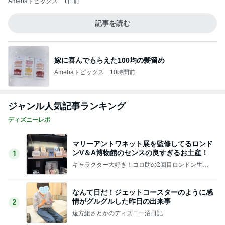
Amebaトピックス
1日前
記事を読む
嫁に喜んでもらえた100均の髪留め
Amebaトピックス
10時間前
ジャンル人気記事ランキング
ディズニーレポ
マリーアントワネット展を監修してるロンド
ンV＆A博物館のセンスの良すぎるお土産！
1
キャラクター大好き！コロ助の2回目ロンドン生活
にっき★
なんて日だ！ジェットコースターのように感
情がグルグルした昨日の出来事
2
遠方組さとかのディズニー沼日記