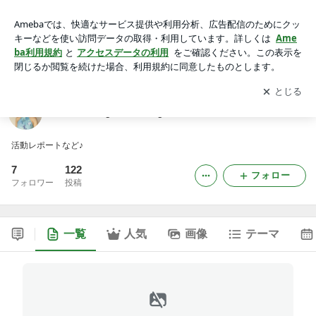
Kumiko Oguri's Blog
アプリをダウンロードして
ブログの更新通知
を受け取りまし
開く
ょう。
Kumiko Oguri's Blog
活動レポートなど♪
7
122
フォロー
フォロワー
投稿
一覧
人気
画像
テーマ