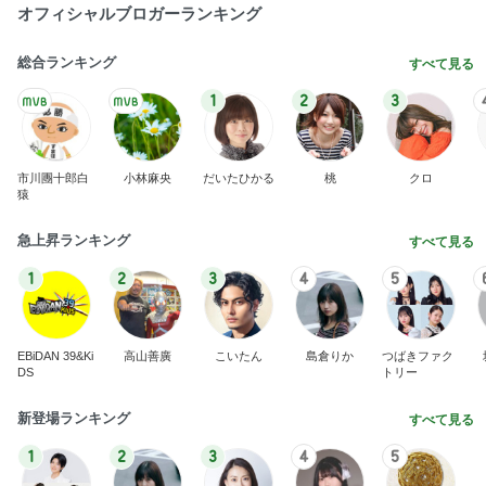
オフィシャルブロガーランキング
総合ランキング
すべて見る
1
2
3
市川團十郎白
小林麻央
だいたひかる
桃
クロ
猿
急上昇ランキング
すべて見る
1
2
3
4
5
EBiDAN 39&Ki
高山善廣
こいたん
島倉りか
つばきファク
DS
トリー
新登場ランキング
すべて見る
1
2
3
4
5