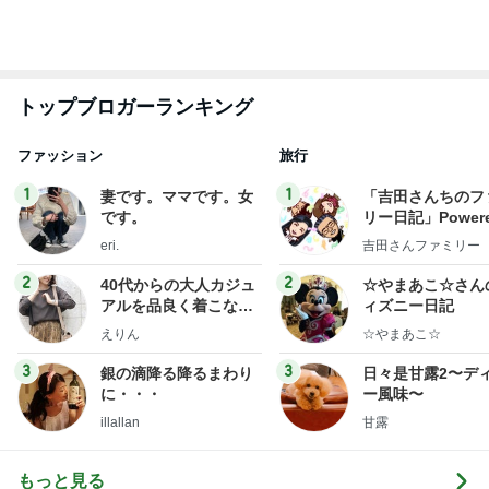
トップブロガーランキング
ファッション
旅行
1
1
妻です。ママです。女
「吉田さんちのフ
です。
リー日記」Powere
y Ameba 吉田さ
eri.
吉田さんファミリー
ミリーオフィシャ
ログ
2
2
40代からの大人カジュ
☆やまあこ☆さん
アルを品良く着こなす
ィズニー日記
ファッションブログ
えりん
☆やまあこ☆
3
3
銀の滴降る降るまわり
日々是甘露2〜デ
に・・・
ー風味〜
illallan
甘露
もっと見る