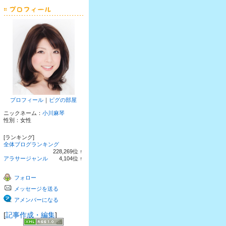
プロフィール
｜
ピグの部屋
ニックネーム：
小川麻琴
性別：
女性
[ランキング]
全体ブログランキング
228,269
位
↑
ラ
アラサージャンル
4,104
位
↑
ン
ラ
キ
ン
フォロー
ン
キ
グ
ン
メッセージを送る
上
グ
昇
上
アメンバーになる
昇
[
記事作成・編集
]