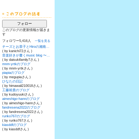
フォロー
このブログの更新情報が届きま
す
フォロワー5,416人
一覧を見る
チーズとお茶子とHiroの湘南暮らし
( by kanichi72さん )
音楽好きが書くmusic blog 〜POWER OF MUSIC〜
( by daisukifamily7さん )
mnm-yrtkのブログ
( by mnm-yrtkさん )
piapiaのブログ
( by megupiaさん )
ひなたの日記
( by himawali210018さん )
工藤裕貴のブログ
( by kudoyuukiさん )
aimeshigo-hannのブログ
( by aimeshigo-hannさん )
fandresena2022のブログ
( by fandresena2022さん )
ruriko767のブログ
( by ruriko767さん )
kiasddfのブログ
( by kiasddfさん )