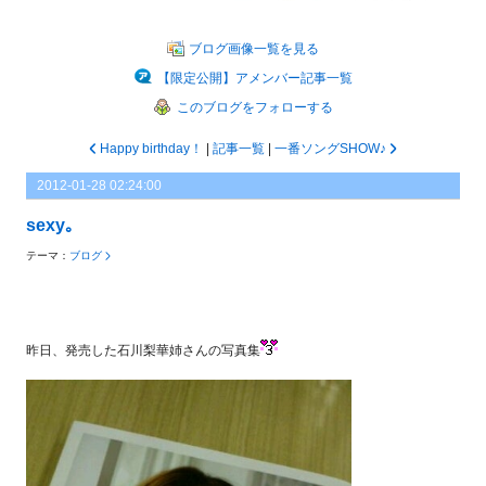
ブログ画像一覧を見る
【限定公開】アメンバー記事一覧
このブログをフォローする
Happy birthday！
|
記事一覧
|
一番ソングSHOW♪
2012-01-28 02:24:00
sexy｡
テーマ：
ブログ
昨日、発売した石川梨華姉さんの写真集