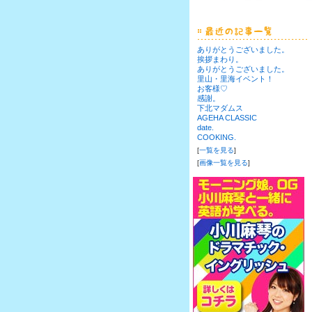
ありがとうございました。
挨拶まわり。
ありがとうございました。
里山・里海イベント！
お客様♡
感謝。
下北マダムス
AGEHA CLASSIC
date.
COOKING.
[
一覧を見る
]
[
画像一覧を見る
]