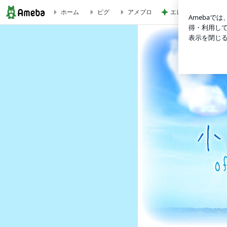
エレベーターで小用
ホーム
ピグ
アメブロ
sexy｡ | 小川麻琴official blog