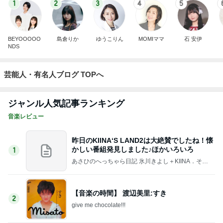
1
2
3
4
5
BEYOOOOO
島倉りか
ゆうこりん
MOMIママ
石 安伊
NDS
芸能人・有名人ブログ TOPへ
ジャンル人気記事ランキング
音楽レビュー
昨日のKIINA‘S LAND2は大絶賛でしたね！懐
かしい番組発見しました♪ほかいろいろ
1
あさひのへっちゃら日記 氷川きよし＋KIINA．そし
てときどき○○ちゃん達(*^▽^)/★*☆♪
【音楽の時間】 渡辺美里:すき
2
give me chocolate!!!