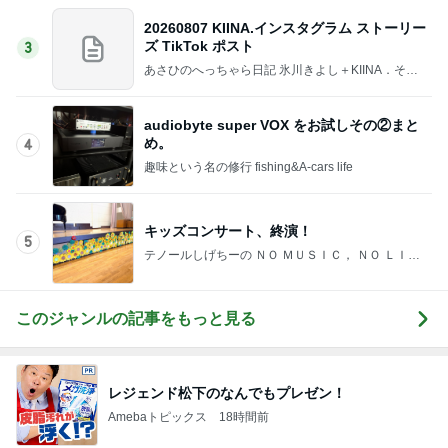
20260807 KIINA.インスタグラム ストーリー
ズ TikTok ポスト
3
あさひのへっちゃら日記 氷川きよし＋KIINA．そし
てときどき○○ちゃん達(*^▽^)/★*☆♪
audiobyte super VOX をお試しその②まと
め。
4
趣味という名の修行 fishing&A-cars life
キッズコンサート、終演！
5
テノールしげちーの ＮＯ ＭＵＳＩＣ， ＮＯ ＬＩＦ
Ｅ．
このジャンルの記事をもっと見る
レジェンド松下のなんでもプレゼン！
Amebaトピックス
18時間前