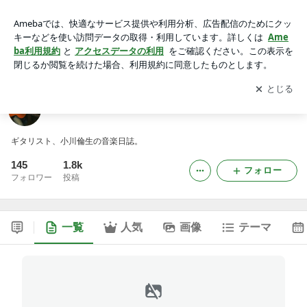
小川倫生オフィシャルブログ
アプリをダウンロードして
ブログの更新通知
を受け取りまし
開く
ょう。
小川倫生オフィシャルブログ
ギタリスト、小川倫生の音楽日誌。
145
1.8k
フォロー
フォロワー
投稿
一覧
人気
画像
テーマ