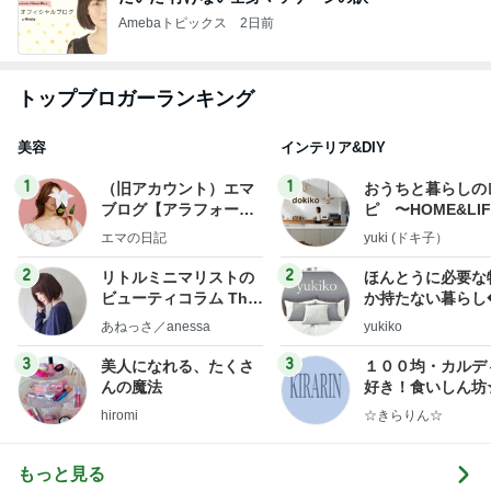
Amebaトピックス
2日前
トップブロガーランキング
美容
インテリア&DIY
1
1
（旧アカウント）エマ
おうちと暮らしの
ブログ【アラフォー会
ピ 〜HOME&LI
社売却セカンドライ
エマの日記
yuki (ドキ子）
フ】
2
2
リトルミニマリストの
ほんとうに必要な
ビューティコラム The
か持たない暮らし
little minimalist's bea
ep Life Simple
あねっさ／anessa
yukiko
uty colum
ンテリアのきろく
3
3
美人になれる、たくさ
１００均・カルデ
んの魔法
好き！食いしん坊
らりん☆のブログ
hiromi
☆きらりん☆
もっと見る