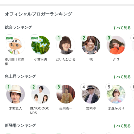
オフィシャルブロガーランキング
総合ランキング
すべて見る
1
2
3
市川團十郎白
小林麻央
だいたひかる
桃
クロ
猿
急上昇ランキング
すべて見る
1
2
3
4
5
木村直人
BEYOOOOO
美川憲一
吉岡淳
水森かおり
NDS
新登場ランキング
すべて見る