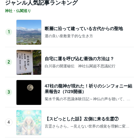
ジャンル人気記事ランキング
神社・仏閣巡り
断層に沿って建っている古代からの聖地
1
運の良い座敷童子的な生き方
自宅に運を呼び込む最強の方法は？
2
白川葵の開運秘伝 神社仏閣超不思議紀行
47柱の龍神が現れた！祈りのシンフォニー結
果報告2（7/29開催）
3
菊水千鳳の不思議体験日記～神仏の声を聴いて、人
と神仏との橋渡し役をさせていただいております。
視えない世界をご紹介しています。
【スピっとした話】左側に来る生霊⑦
4
言霊さらさら。─見えない世界の感覚を理解に変え
てゆく方法