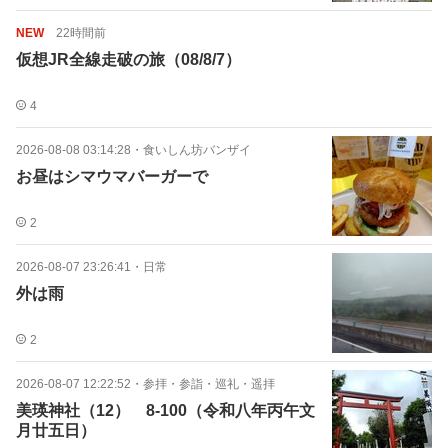
NEW
22時間前
仮想JR全線走破の旅（08/8/7）
4
2026-08-08 03:14:28
・
食いしん坊バンザイ
お昼はシマウマバーガーで
2
2026-08-07 23:26:41
・
日常
外は雨
2
2026-08-07 12:22:52
・
参拝・参詣・巡礼・遥拝
美瑛神社（12） 8-100（令和八年丙午文
月廿五日）