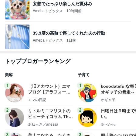
妄想でたっぷり楽しんだ夏休み
Amebaトピックス
10時間前
39.9度の高熱で察してくれた夫の行動
Amebaトピックス
1日前
トップブロガーランキング
美容
子育て
1
1
（旧アカウント）エマ
kosodatefulな毎
ブログ【アラフォー会
オギャ子の暴走～
社売却セカンドライ
エマの日記
オギャ子
フ】
2
2
リトルミニマリストの
日曜日は９時まで
ビューティコラム The
い。
little minimalist's bea
あねっさ／anessa
あべかわ
uty colum
3
3
美人になれる、たくさ
四十路シンパパの