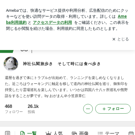
神社仏閣旅歩き そして時には食べ歩き
アプリをダウンロードして
ブログの更新通知
を受け取りまし
開く
ょう。
ranking
68
神社・仏閣巡りジャンル
神社仏閣旅歩き そして時には食べ歩き
還暦を過ぎて体にトラブルが出始めて、ランニングを楽しめなくなりまし
た。近ごろはウォーキングに軸足を移して道内の神社仏閣を巡り、御朱印を
拝受したり霊場巡礼を楽しんでいます。いつかは四国八十八ヶ所巡礼や熊野
詣をすることが夢です。by おがまん＠小笠原章仁
468
26.1k
フォロー
フォロワー
投稿
一覧
人気
画像
テーマ