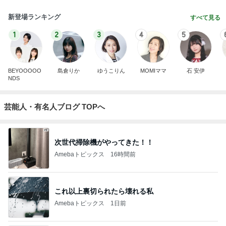
新登場ランキング
すべて見る
1
2
3
4
5
BEYOOOOO
島倉りか
ゆうこりん
MOMIママ
石 安伊
NDS
芸能人・有名人ブログ TOPへ
次世代掃除機がやってきた！！
Amebaトピックス
16時間前
これ以上裏切られたら壊れる私
Amebaトピックス
1日前