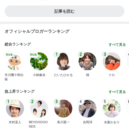
記事を読む
オフィシャルブロガーランキング
総合ランキング
すべて見る
1
2
3
市川團十郎白
小林麻央
だいたひかる
桃
クロ
猿
急上昇ランキング
すべて見る
1
2
3
4
5
木村直人
BEYOOOOO
美川憲一
吉岡淳
水森かおり
NDS