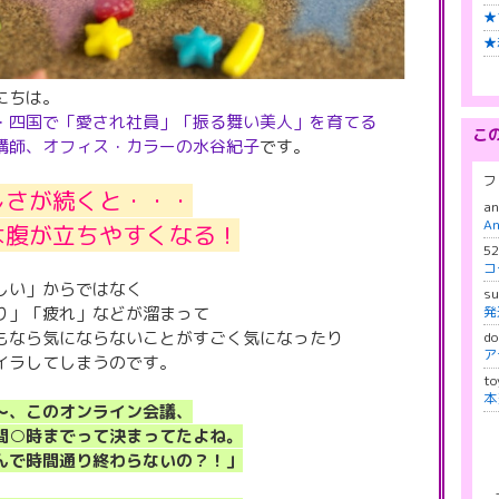
★
★
にちは。
・四国で「愛され社員」「振る舞い美人」を育てる
こ
講師、
オフィス・カラーの水谷紀子
です。
フ
しさが続くと・・・
a
An
は腹が立ちやすくなる！
5
しい」からではなく
s
り」「疲れ」などが溜まって
もなら気にならないことがすごく気になったり
d
ア
イラしてしまうのです。
to
～、このオンライン会議、
○時までって決まってたよね。
で時間通り終わらないの？！」