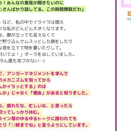
う！みんなの意見が聞きたいのに
さんばかり話してる。この時間無駄だわ」
※
・など、私の中でイライラは増え
クな私がどんどん大きくなります。
は、腹が立っても言えなくて
で黙り込んでムスッとした顔をしたり
な音を立てて物を置いたりして。
付いてよ！」オーラを出していました。
ちろん誰も気づかない…)
ど、アンガーマネジメントを学んで
のメカニズムを知ってから
んかイラッとする」のは
んか」じゃなく「理由」があると知りました。
ら、疲れたな、忙しいな、と思ったら
切ってしっかり休む。
ライン等のゆるゆるトークに誘われても
たり「○時までね」と言うようにしています。