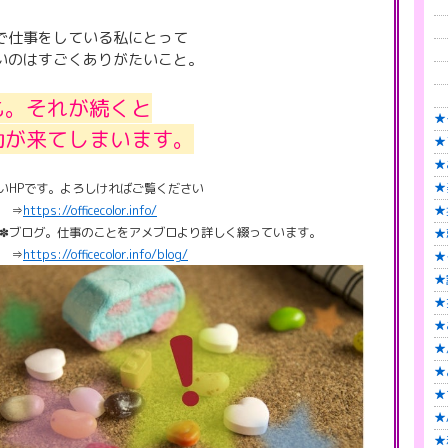
┣
┣
で仕事をしている私にとって
┣
いのはすごくありがたいこと。
┣
┣
も。それが続くと
★
動が来てしまいます。
★
★
★
いHPです。よろしければご覧ください
⇒
https://officecolor.info/
★
ログ。仕事のことをアメブロより詳しく綴っています。
★
⇒
https://officecolor.info/blog/
★
★
★
★
★
★
★
★
★