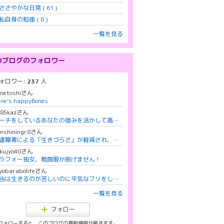
ささやかな日常 ( 61 )
私自身の勉強 ( 8 )
一覧を見る
のブログのフォロワー
ォロワー:
237
人
nnetoshiさん
ne’s happyBones
285kazさん
コーチをしているあなたの強みを活かして高額(10万円～)商品を作りませんか？
unshiningr8さん
発達障害による「生きづらさ」が軽減され、自分らしく自信を持って生きる方法
okujyo40さん
ラフォー独女、戦闘服が脱げません！
yobarabolifeさん
本当は生きるのが苦しいのに平気なフリをしているあなたが心の底から笑って自分を生きるセルfullリスペクト✨
一覧を見る
フォロー
フォローすると、このブログの更新情報が届きます。