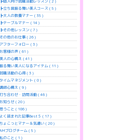
個人向け就職活動レッスン ( 2 )
立ち居振る舞い美人コース ( 5 )
大人の教養マナー ( 35 )
テーブルマナー ( 14 )
その他レッスン ( 7 )
その他のお仕事 ( 26 )
アフターフォロー ( 3 )
お客様の声 ( 61 )
美人の心構え ( 41 )
振る舞い美人になるアイテム ( 11 )
就職活動の心得 ( 3 )
タイムマネジメント ( 0 )
講師心構え ( 9 )
打ち合わせ・訪問活動 ( 46 )
お知らせ ( 20 )
思うこと ( 186 )
よく読まれた記事Best５ ( 17 )
ちょこっとマナー＆気遣い ( 20 )
AMブログチーム ( 5 )
私のこと ( 1 )