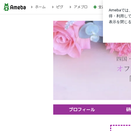
ホーム
ピグ
アメブロ
全速力で生きたいこ
愛媛・四国で愛され社員を目指す研修＆振る舞い美人になるレ
プロフィール
研