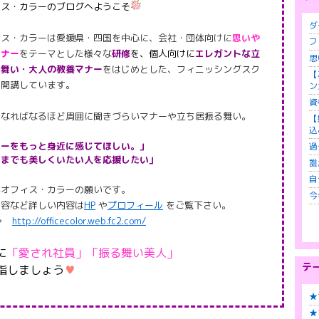
ィス・カラーのブログへようこそ
ダ
ィス・カラーは
愛媛県・四国を
中心に、会社・団体向けに
思いや
フ
マ
ナー
をテーマとした様々な
研修
を、個人向けに
エレガントな立
思
る舞い・大人の教養マナー
をはじめとした、フィニッシングスク
【
を開講しています。
ン
資
になればなるほど周囲
に聞きづらいマナーや立ち居振る舞い。
【
込
ナーをもっと身近に感じてほしい。」
過
つまでも美しくいたい人を応援したい」
誰
自
がオフィス・カラーの願いです。
今
内容など詳しい内容は
HP
や
プロフィール
をご覧下さい。
 ⇒
http://officecolor.web.fc2.com/
に
「愛され社員」「振る舞い美人」
テ
指しましょう
♥
★
★