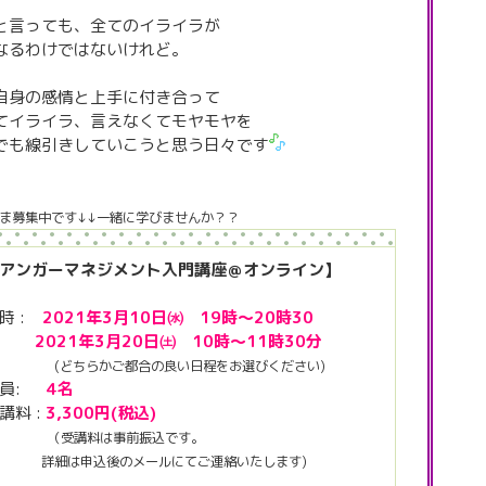
と言っても、全てのイライラが
なるわけではないけれど。
自身の感情と上手に付き合って
てイライラ、言えなくてモヤモヤを
でも線引きしていこうと思う日々です
ま募集中です↓↓一緒に学びませんか？？
アンガーマネジメント入門講座＠オンライン】
時 :
2021年3月10日㈬ 19時～20時30
021年3月20日㈯ 10時〜11時30分
(どちらかご都合の良い日程をお選びください)
定員:
4名
講料 :
3,300円(税込)
（受講料は事前振込です。
細は申込後のメールにてご連絡いたします)