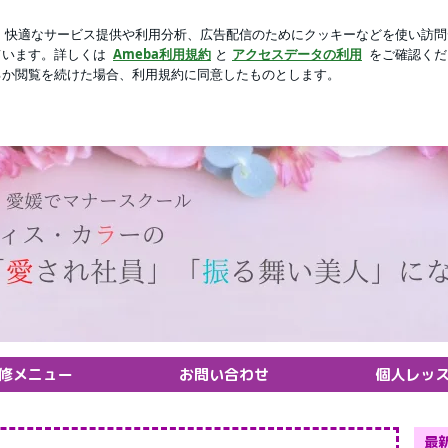
れからの10年
芸能人ブログ
人気ブログ
新規登録
ロ
ッスン❤研修講師 オフィス・カラー 水谷紀子
修メニュー
お問い合わせ
個人レッ
最