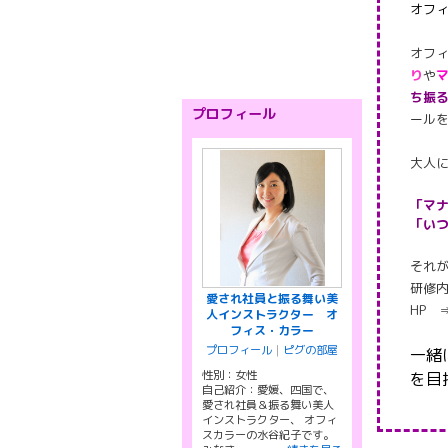
オフ
オフ
り
や
ち振
プロフィール
ール
大人
「マ
「い
それ
研修
愛され社員と振る舞い美
HP
人インストラクター オ
フィス・カラー
プロフィール
｜
ピグの部屋
一緒
性別：
女性
を目
自己紹介：愛媛、四国で、
愛され社員＆振る舞い美人
インストラクター、 オフィ
スカラーの水谷紀子です。