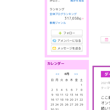
みなさ...
続きを見る
ランキング
全体ブログランキング
317,658
位
↑
ラ
教育ジャンル
ン
キ
ン
フォロー
グ
上
アメンバーになる
昇
メッセージを送る
カレンダー
ダ
<<
8月
>>
日
月
火
水
木
金
土
2021
1
テーマ
2
3
4
5
6
7
8
9
10
11
12
13
14
15
ここ
16
17
18
19
20
21
22
オン
23
24
25
26
27
28
29
続い
30
31