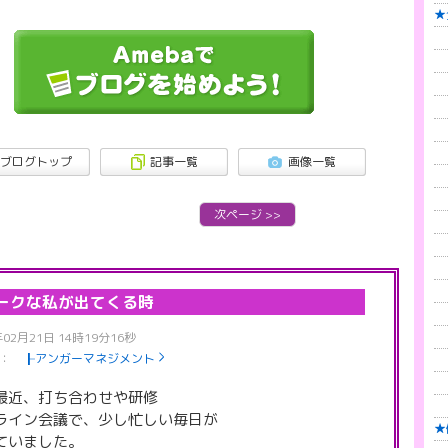
★
┣
┣
┣
┣
┣
┣
ブログトップ
記事一覧
画像一覧
┠
┣
次ページ
>>
┣
┣
┣
┣
ークな私が出てくる時
┣
┣
年02月21日 14時19分16秒
：
┠アンガーマネジメント
┣
┣
最近、打ち合わせや研修
┣
ライン会議で、少し忙しい毎日が
★
ていました。