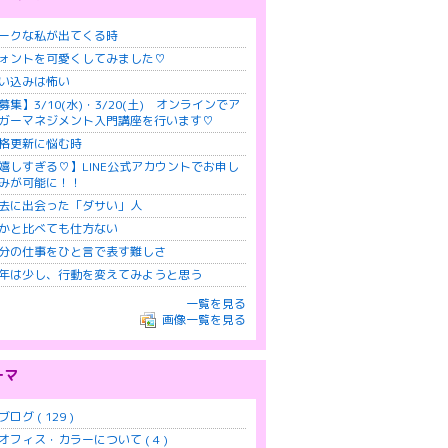
ークな私が出てくる時
ォントを可愛くしてみました♡
い込みは怖い
募集】3/10(水)・3/20(土) オンラインでア
ガーマネジメント入門講座を行います♡
格更新に悩む時
嬉しすぎる♡】LINE公式アカウントでお申し
みが可能に！！
去に出会った「ダサい」人
かと比べても仕方ない
分の仕事をひと言で表す難しさ
年は少し、行動を変えてみようと思う
一覧を見る
画像一覧を見る
ーマ
ブログ ( 129 )
オフィス・カラーについて ( 4 )