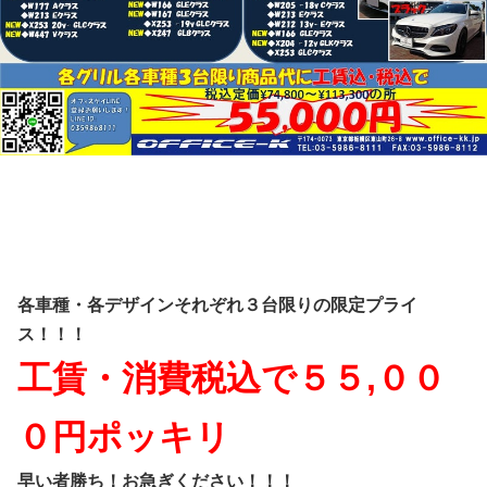
各車種・各デザインそれぞれ３台限りの限定プライ
ス！！！
工賃・消費税込で５５,００
０円ポッキリ
早い者勝ち！お急ぎください！！！