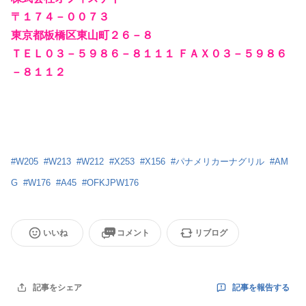
〒１７４－００７３
東京都板橋区東山町２６－８
ＴＥＬ０３－５９８６－８１１１ ＦＡＸ０３－５９８６
－８１１２
#
W205
#
W213
#
W212
#
X253
#
X156
#
パナメリカーナグリル
#
AM
G
#
W176
#
A45
#
OFKJPW176
いいね
コメント
リブログ
記事を報告する
記事をシェア