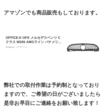
アマゾンでも商品販売もしております。
OFFICE-K OFK メルセデスベンツ C
クラス W206 AMGライン パナメリカ
ーナグリル 商品番号4747
Amazon（アマゾン）
弊社での取付作業は予約制となっており
ますので、ご希望の日がございましたら
是非お早目にご連絡をお願い致します！