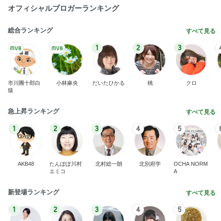
オフィシャルブロガーランキング
総合ランキング
すべて見る
1
2
3
市川團十郎白
小林麻央
だいたひかる
桃
クロ
猿
急上昇ランキング
すべて見る
1
2
3
4
5
AKB48
たんぽぽ川村
北村総一朗
北別府学
OCHA NORM
エミコ
A
新登場ランキング
すべて見る
1
2
3
4
5