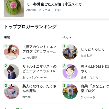
モト冬樹 歯ごたえが違う小玉スイカ
Amebaトピックス
1日前
トップブロガーランキング
美容
ペット
1
1
（旧アカウント）エマ
しろとくろしろ
ブログ【アラフォー会
たまねぎ
社売却セカンドライ
エマの日記
フ】
2
2
リトルミニマリストの
母さんは今日も世
ビューティコラム The
やく
little minimalist's bea
あねっさ／anessa
藤緒 ミルカ
uty colum
3
3
美人になれる、たくさ
白柴 『きなこ』 
んの魔法
楽ブログ
hiromi
ひろ☆みき