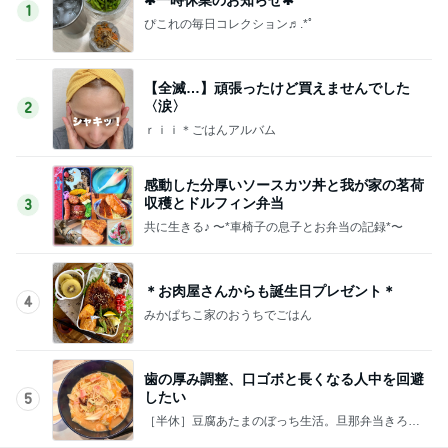
1
ぴこれの毎日コレクション♬.*ﾟ
【全滅…】頑張ったけど買えませんでした
〈涙〉
2
ｒｉｉ＊ごはんアルバム
感動した分厚いソースカツ丼と我が家の茗荷
収穫とドルフィン弁当
3
共に生きる♪ 〜*車椅子の息子とお弁当の記録*〜
＊お肉屋さんからも誕生日プレゼント＊
4
みかぱちこ家のおうちでごはん
歯の厚み調整、口ゴボと長くなる人中を回避
したい
5
［半休］豆腐あたまのぼっち生活。旦那弁当きろく
はお休み中