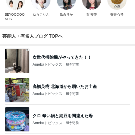
BEYOOOOO
ゆうこりん
島倉りか
石 安伊
蒼井心音
NDS
芸能人・有名人ブログ TOPへ
次世代掃除機がやってきた！！
Amebaトピックス
6時間前
高橋英樹 北海道から届いたお土産
Amebaトピックス
9時間前
クロ 辛い鍋と納豆を間違えた母
Amebaトピックス
9時間前