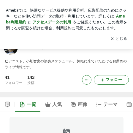
おピアノを少々。
アプリをダウンロードして
ブログの更新通知
を受け取りまし
開く
ょう。
おピアノを少々。
ピアニスト、小畑智史の演奏スケジュール。 気軽に来ていただけるお薦めの
ライブ情報です。
41
143
フォロー
フォロワー
投稿
一覧
人気
画像
テーマ