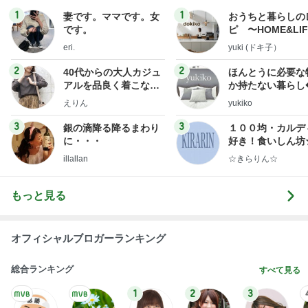
1
1
妻です。ママです。女
おうちと暮らしの
です。
ピ 〜HOME&LI
eri.
yuki (ドキ子）
2
2
40代からの大人カジュ
ほんとうに必要な
アルを品良く着こなす
か持たない暮らし
ファッションブログ
ep Life Simple
えりん
yukiko
ンテリアのきろく
3
3
銀の滴降る降るまわり
１００均・カルデ
に・・・
好き！食いしん坊
らりん☆のブログ
illallan
☆きらりん☆
もっと見る
オフィシャルブロガーランキング
総合ランキング
すべて見る
1
2
3