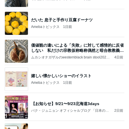
だいた 息子と手作り豆腐ドーナツ
Amebaトピックス
1日前
価値観の違いによる「失敗」に対して感情的に反省
しない 私だけの宗教仮称略称偶然と暗合教教義候
補
ムカシオナガザルのwesternblack brain stool2024
4日前
年（令和6）11月25日以来減酒断煙再開ムカシオナ
ガザル
嬉しい懐かしいショーのイラスト
Amebaトピックス
1日前
【お知らせ】9/21〜9/23北海道3days
パク・ジュニョン オフィシャルブログ 「日本の
2日前
心」 powered by Ameba