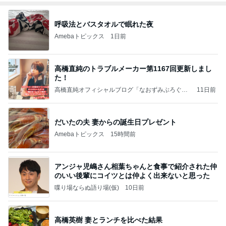
呼吸法とバスタオルで眠れた夜
Amebaトピックス
1日前
高橋直純のトラブルメーカー第1167回更新しまし
た！
高橋直純オフィシャルブログ「なおずみぶろぐ」
11日前
Powered by Ameba
だいたの夫 妻からの誕生日プレゼント
Amebaトピックス
15時間前
アンジャ児嶋さん相葉ちゃんと食事で紹介された仲
のいい後輩にコイツとは仲よく出来ないと思った
喋り場ならぬ語り場(仮)
10日前
高橋英樹 妻とランチを比べた結果