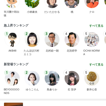
市川團十郎白
小林麻央
だいたひかる
桃
クロ
猿
急上昇ランキング
すべて見る
1
2
3
4
5
AKB48
たんぽぽ川村
北村総一朗
北別府学
OCHA NORM
エミコ
A
新登場ランキング
すべて見る
1
2
3
4
5
BEYOOOOO
ゆうこりん
島倉りか
石 安伊
蒼井心音
NDS