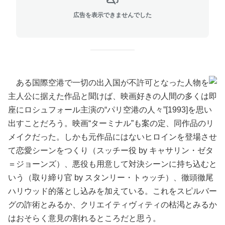
広告を表示できませんでした
ある国際空港で一切の出入国が不許可となった人物を
主人公に据えた作品と聞けば、映画好きの人間の多くは即
座にロシュフォール主演の“パリ空港の人々”[1993]を思い
出すことだろう。映画“ターミナル”も案の定、同作品のリ
メイクだった。しかも元作品にはないヒロインを登場させ
て恋愛シーンをつくり（スッチー役 by キャサリン・ゼタ
＝ジョーンズ）、悪役も用意して対決シーンに持ち込むと
いう（取り締り官 by スタンリー・トゥッチ）、徹頭徹尾
ハリウッド的落とし込みを加えている。これをスピルバー
グの詐術とみるか、クリエイティヴィティの枯渇とみるか
はおそらく意見の割れるところだと思う。