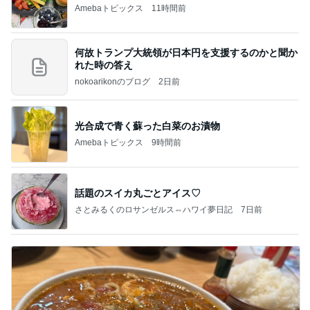
Amebaトピックス
11時間前
何故トランプ大統領が日本円を支援するのかと聞か
れた時の答え
nokoarikonのブログ
2日前
光合成で青く蘇った白菜のお漬物
Amebaトピックス
9時間前
話題のスイカ丸ごとアイス♡
さとみるくのロサンゼルス⇔ハワイ夢日記
7日前