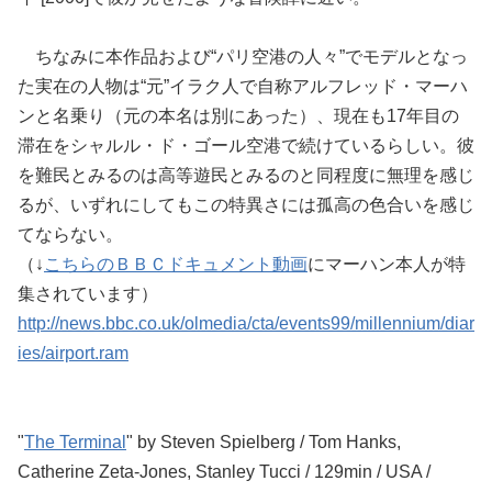
ちなみに本作品および“パリ空港の人々”でモデルとなっ
た実在の人物は“元”イラク人で自称アルフレッド・マーハ
ンと名乗り（元の本名は別にあった）、現在も17年目の
滞在をシャルル・ド・ゴール空港で続けているらしい。彼
を難民とみるのは高等遊民とみるのと同程度に無理を感じ
るが、いずれにしてもこの特異さには孤高の色合いを感じ
てならない。
（↓
こちらのＢＢＣドキュメント動画
にマーハン本人が特
集されています）
http://news.bbc.co.uk/olmedia/cta/events99/millennium/diar
ies/airport.ram
"
The Terminal
" by Steven Spielberg / Tom Hanks,
Catherine Zeta-Jones, Stanley Tucci / 129min / USA /