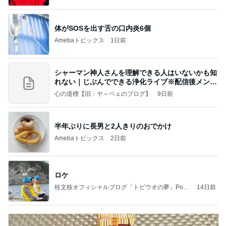
体がSOSを出す舌の口内炎6個
Amebaトピックス
1日前
シャーマン神人さんを理解できる人はいないかも知
れない｜じぶんでできる浄化ライブ※配信後メンバ
ー限
心の道標【旧：ヤ～ベェのブログ】
9日前
半年ぶりに長男と2人きりのおでかけ
Amebaトピックス
2日前
ロケ
桂文枝オフィシャルブログ「トビウオの夢」Pow
14日前
ered by Ameba