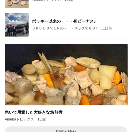
ポッキー以来の・・・初ビーナス♪
ＳＲ♡ＬＯＶＥＲの・・・キックでＧＯ♪
11日前
急いで用意した大好きな筑前煮
Amebaトピックス
1日前