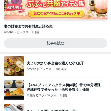
妻の財布まで共有財産と語る夫
Amebaトピックス
1日前
記事を読む
夫より大きい弁当箱を選んだ小1息子
Amebaトピックス
18時間前
【ANAプレミアムクラス初体験】雷で50分遅延…
沖縄往復で分かった「余裕を買う」価値
華麗なるスタバマダム
2日前