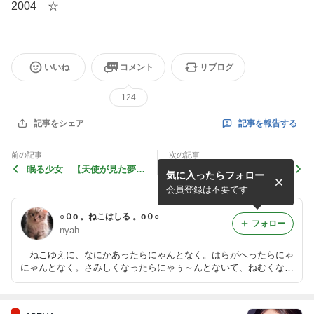
2004 ☆
いいね
コメント
リブログ
124
記事を報告する
記事をシェア
前の記事
次の記事
眠る少女 【天使が見た夢】
抗いて遠 【レセ･パセ 自
気に入ったらフォロー
E.ゾンカ [Fr'98]
由への通行許可証】 ベルト
ラン･タヴェルニエ [Fr'02]
会員登録は不要です
○０o 。ねこはしる 。o０○
フォロー
nyah
ねこゆえに、なにかあったらにゃんとなく。はらがへったらにゃ
にゃんとなく。さみしくなったらにゃぅ～んとないて、ねむくなっ
たらまっすぐねむる。そこはしっかり、徹底する。 とりあえずは
そう心にめぐらせて、きょうもまたにゃんとなく。 ただあなたの
声を、すこし想う。