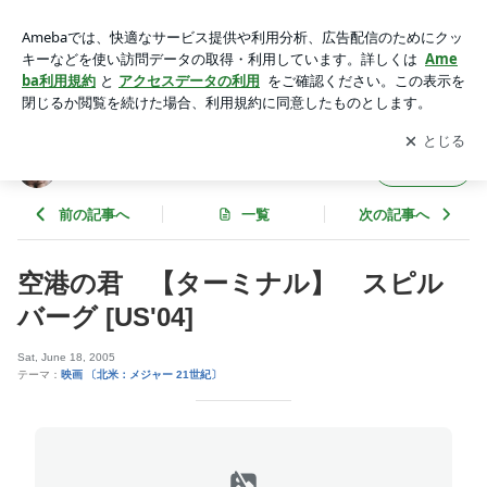
空港の君 【ターミナル】 スピルバーグ [US'04] | ○０o 。ね
こはしる 。o０○
アプリをダウンロードして
ブログの更新通知
を受け取りまし
開く
ょう。
○０o 。ねこはしる 。o０○
フォロー
前の記事へ
一覧
次の記事へ
空港の君 【ターミナル】 スピル
バーグ [US'04]
Sat, June 18, 2005
テーマ：
映画 〔北米：メジャー 21世紀〕