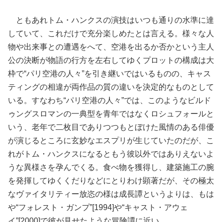
ともあれトム・ハンクスの演技はいつも通りの水準に達
していて、これだけで充分楽しめたとは言える。様々な人
物や出来事との遭遇をへて、空港を出るか否かという主人
公の決断が物語の行方を左右してゆくプロットの構成は大
枠で“パリ空港の人々”を引き継いではいるものの、キャス
ティングの相違が両作品の質の違いを決定的なものとして
いる。すなわち“パリ空港の人々”では、このようなビルド
ゥングスロマンの一典型を青年ではなくロシュフォールと
いう、老年で二枚目でありつつもとぼけた風情のある俳優
が演じるところに玄妙なエスプリが生じていたのだが、こ
れがトム・ハンクスになるともう彼以外ではありえないよ
うな異様さを孕んでくる。食べ物を獲得し、建築施工の腕
を発揮してゆくくだりなどにとりわけ顕著だが、その極太
なヴァイタリティー放恣の様は成長譚というよりは、もは
や“フォレスト・ガンプ”[1994]や“キャスト・アウェ
イ”[2000]で彼が見せたような冒険譚に近い。