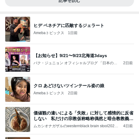
記事を読む
ヒデ ベネチアに匹敵するジェラート
Amebaトピックス
1日前
【お知らせ】9/21〜9/23北海道3days
パク・ジュニョン オフィシャルブログ 「日本の
2日前
心」 powered by Ameba
クロ あどけないツインテール姿の娘
Amebaトピックス
2日前
価値観の違いによる「失敗」に対して感情的に反省
しない 私だけの宗教仮称略称偶然と暗合教教義候
補
ムカシオナガザルのwesternblack brain stool2024
4日前
年（令和6）11月25日以来減酒断煙再開ムカシオナ
ガザル