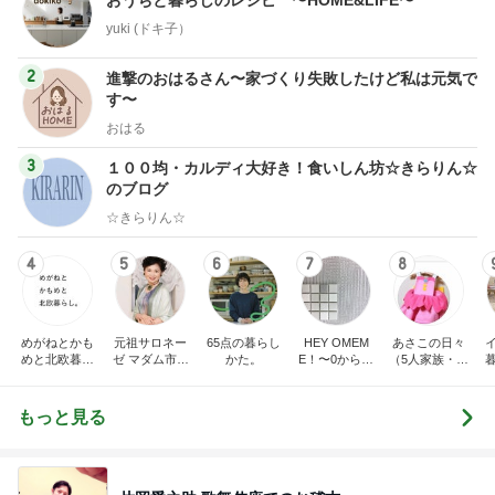
yuki (ドキ子）
2
進撃のおはるさん〜家づくり失敗したけど私は元気で
す〜
おはる
3
１００均・カルディ大好き！食いしん坊☆きらりん☆
のブログ
☆きらりん☆
4
5
6
7
8
めがねとかも
元祖サロネー
65点の暮らし
HEY OMEM
あさこの日々
めと北欧暮ら
ゼ マダム市川
かた。
E！〜0からの
（5人家族・投
し
のほのぼのブ
家づくり〜
資・家計簿・
ログ
雑貨）
もっと見る