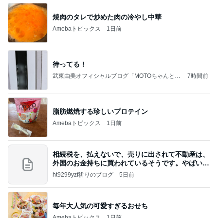
焼肉のタレで炒めた肉の冷やし中華
Amebaトピックス
1日前
待ってる！
武東由美オフィシャルブログ「MOTOちゃんとの
7時間前
はっぴぃな毎日」Powered by Ameba
脂肪燃焼する珍しいプロテイン
Amebaトピックス
1日前
相続税を、払えないで、売りに出されて不動産は、
外国のお金持ちに買われているそうです。やばいで
すよ
ht9299yzf祈りのブログ
5日前
毎年大人気の可愛すぎるおせち
Amebaトピックス
1日前