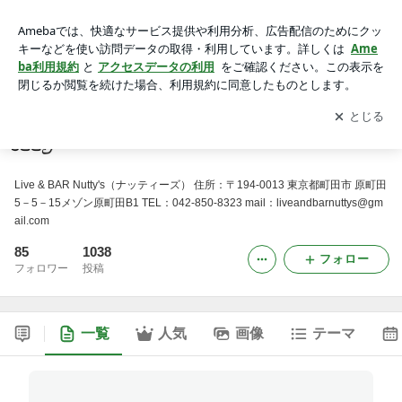
東京都町田市ライブハウス ナッティーズ
アプリをダウンロードして
ブログの更新通知
を受け取りまし
開く
ょう。
東京都町田市ライブハウス ナッティーズ
Live & BAR Nutty's（ナッティーズ） 住所：〒194-0013 東京都町田市 原町田
5－5－15メゾン原町田B1 TEL：042-850-8323 mail：liveandbarnuttys@gm
ail.com
85
1038
フォロー
フォロワー
投稿
一覧
人気
画像
テーマ