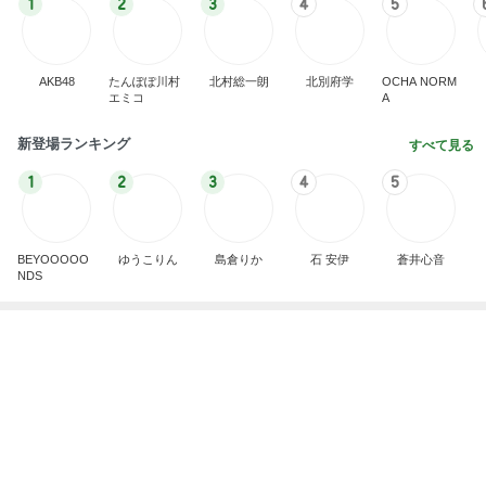
AKB48
たんぽぽ川村
北村総一朗
北別府学
OCHA NORM
エミコ
A
新登場ランキング
すべて見る
1
2
3
4
5
BEYOOOOO
ゆうこりん
島倉りか
石 安伊
蒼井心音
NDS