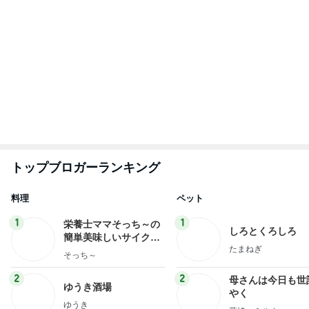
トップブロガーランキング
料理
ペット
1
1
栄養士ママそっち～の
しろとくろしろ
簡単美味しいサイクル
たまねぎ
献立
そっち～
2
2
母さんは今日も世
ゆうき酒場
やく
ゆうき
藤緒 ミルカ