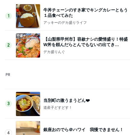
牛丼チェーンのすき家でキングカレーともう
１品食べてみた
1
アッキーのデカ盛りライフ
【山梨県甲州市】容赦ナシの愛情盛り！特盛
W丼を頼んだらとんでもないの出てき
2
た…！〜花藤食堂さん〜
デカ盛りんぐ
当別町の激うまうどん❤️
3
道産子どすどす！
銀座おのでら＠ハワイ 我慢できません！
4
東京ホルモンズの中身のある話