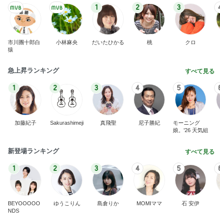
1
2
3
市川團十郎白
小林麻央
だいたひかる
桃
クロ
猿
急上昇ランキング
すべて見る
1
2
3
4
5
加藤紀子
Sakurashimeji
真飛聖
尼子勝紀
モーニング
娘。'26 天気組
新登場ランキング
すべて見る
1
2
3
4
5
BEYOOOOO
ゆうこりん
島倉りか
MOMIママ
石 安伊
NDS