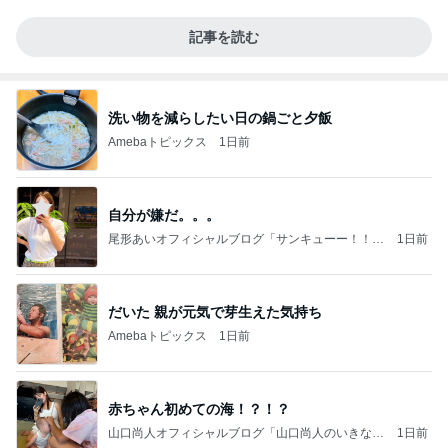
記事を読む
洗い物を減らしたい日の鍋ごと夕飯
Amebaトピックス
1日前
自分が嫌だ。。。
尾形あいオフィシャルブログ「サンキューー！！尾
1日前
形家です！by嫁」Powered by Ameba
だいた 親が元気で芽生えた気持ち
Amebaトピックス
1日前
赤ちゃん初めての海！？！？
山口尚人オフィシャルブログ「山口尚人のいきなり
1日前
パパになったけど美容師も続けてます。」Powered