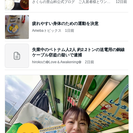
さくらの里山科公式ブログ ご入居者様とワンち
12日前
ゃん、猫ちゃん
疲れやすい身体のための運動を決意
Amebaトピックス
1日前
失業中のベトナム人2人 約2.2トンの送電用の銅線
ケーブル窃盗の疑いで逮捕
hirokoの✿Love＆Awakening✿
2日前