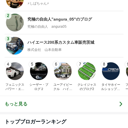
⚡️しばちゃん⚡️
2
究極の自由人”angura_05"のブログ
究極の自由人 angura05
3
ハイエース200系カスタム車販売茨城
株式会社 山本自動車
4
5
6
7
8
フェニックス
シーザー・ブ
ユーアイビー
クレイジャス
タイヤホイー
パワー・エチ
ログ２
クル ハイエ
のブログ2
ルショップSS
ゼンヤ横山の
ース200系完
CREW オフィ
5
言いたい放題
全マスターブ
シャルブログ
ログ
もっと見る
トップブロガーランキング