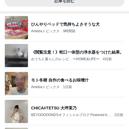
記事を読む
ひんやりベッドで気持ちよさそうな犬
Amebaトピックス
9時間前
《閲覧注意！》蛇口一体型の浄水器をつけた結果。
おうちと暮らしのレシピ 〜HOME&LIFE〜
4日前
モト冬樹 自作の食べるお味噌汁
Amebaトピックス
1日前
CHICA#TETSU 大坪茉乃
BEYOOOOONDSオフィシャルブログ Powered by
2日前
Ameba