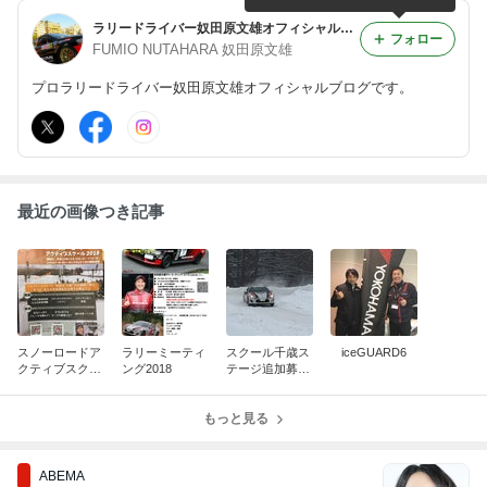
ラリードライバー奴田原文雄オフィシャルブログ
フォロー
FUMIO NUTAHARA 奴田原文雄
プロラリードライバー奴田原文雄オフィシャルブログです。
最近の画像つき記事
スノーロードア
ラリーミーティ
スクール千歳ス
iceGUARD6
クティブスクー
ング2018
テージ追加募集
ル2018
中
もっと見る
ABEMA