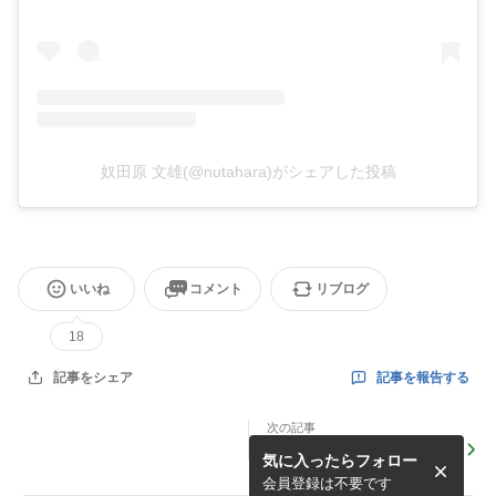
奴田原 文雄(@nutahara)がシェアした投稿
いいね
コメント
リブログ
18
記事を報告する
記事をシェア
次の記事
https://www.jrt.co.jp/nnn/s
気に入ったらフォロー
p/news99lnq2kz1rco...
会員登録は不要です