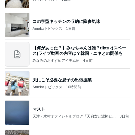
コの字型キッチンの収納に降参気味
Amebaトピックス
1日前
【何があった？】みなちゃんは誰？tiktok(スペー
ス)ライブ動画の内容は？韓国・ニキとの関係も
みなみのおすすめアイテム便
4日前
夫にこそ必要な息子の出張授業
Amebaトピックス
10時間前
マスト
天津・木村オフィシャルブログ「天狗女と泥棒ヒゲ
3日前
男」Powered by Ameba