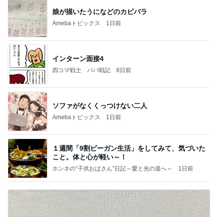
娘が描いたうになどのカピバラ
Amebaトピックス
1日前
インターン面接4
四コマ戦士 パパ戦記
8日前
ソファがなくくっつけない二人
Amebaトピックス
1日前
１週間「9割ビーガン生活」をしてみて、気づいた
こと。体と心が軽い～！
ホンネの“子供おばさん”日記～愛と光の道へ～
1日前