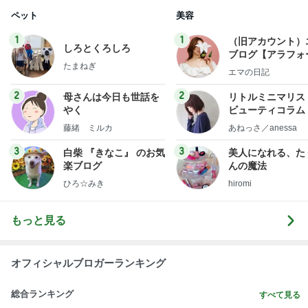
ペット
美容
1
1
（旧アカウント）
しろとくろしろ
ブログ【アラフォ
たまねぎ
社売却セカンドラ
エマの日記
フ】
2
2
母さんは今日も世話を
リトルミニマリス
やく
ビューティコラム 
little minimalist'
藤緒 ミルカ
あねっさ／anessa
uty colum
3
3
白柴 『きなこ』 のお気
美人になれる、た
楽ブログ
んの魔法
ひろ☆みき
hiromi
もっと見る
オフィシャルブロガーランキング
総合ランキング
すべて見る