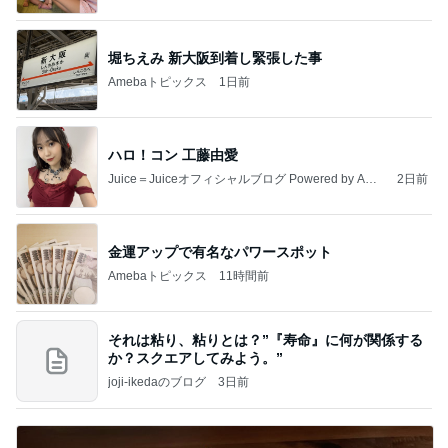
by Ameba
堀ちえみ 新大阪到着し緊張した事
Amebaトピックス
1日前
ハロ！コン 工藤由愛
Juice＝Juiceオフィシャルブログ Powered by Ame
2日前
ba
金運アップで有名なパワースポット
Amebaトピックス
11時間前
それは粘り、粘りとは？”『寿命』に何が関係する
か？スクエアしてみよう。”
joji-ikedaのブログ
3日前