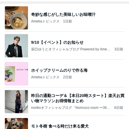
奇妙な感じがした美味しいお味噌汁
Amebaトピックス
1日前
9/10【イベント】のお知らせ
辰巳ゆうとオフィシャルブログ Powered by Ameb
3日前
a
ホイップクリームのりで作る海
Amebaトピックス
2日前
昨日の通勤コーデ＆【本日20時スタート】楽天お買
い物マラソンお得情報まとめ
norikoオフィシャルブログ「Noricoco room 〜365
6日前
日コーディネート日記〜」Powered by Ameba
モト冬樹 食べる時だけ来る愛犬