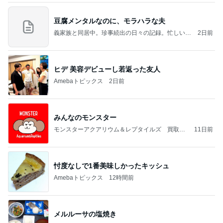
豆腐メンタルなのに、モラハラな夫
義家族と同居中。珍事続出の日々の記録。忙しい時
2日前
には数日置きの更新となります。
ヒデ 美容デビューし若返った友人
Amebaトピックス
2日前
みんなのモンスター
モンスターアクアリウム＆レプタイルズ 買取販
11日前
売情報
忖度なしで1番美味しかったキッシュ
Amebaトピックス
12時間前
メルルーサの塩焼き