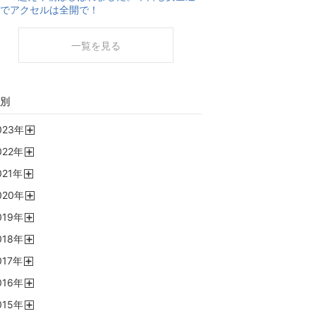
でアクセルは全開で！
一覧を見る
別
023
年
開
022
年
く
開
021
年
く
開
020
年
く
開
019
年
く
開
018
年
く
開
017
年
く
開
016
年
く
開
015
年
く
開