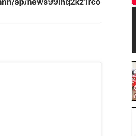
p/nnn/sp/news99lnq2kz1rco