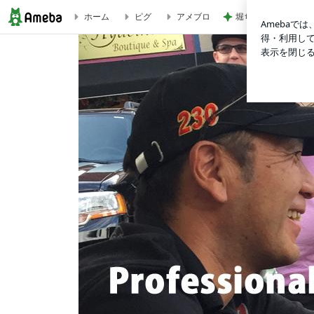
堀ちえみ 夫とココ
ホーム
ピグ
アメブロ
https://www.jrt.co.jp/nnn/sp/news99lnq2kz1rc