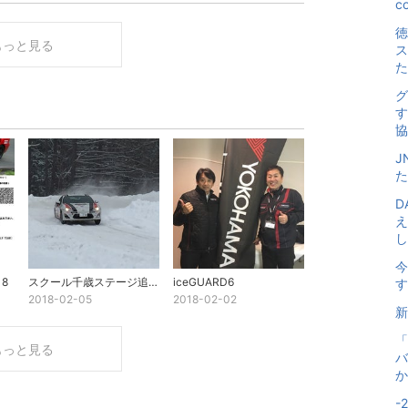
co
徳
もっと見る
ス
た
グ
す
協
J
た
D
え
し.
今
8
スクール千歳ステージ追加募集中
iceGUARD6
す
2018-02-05
2018-02-02
新
「
もっと見る
バ
か
-