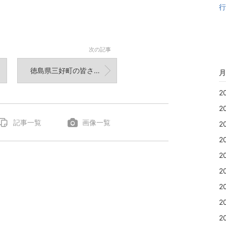
行
次の記事
徳島県三好町の皆さんとグッドドライバーレッスン！ご参加いただきありがとうございました。また...
月
2
2
記事一覧
画像一覧
2
2
2
2
2
2
2