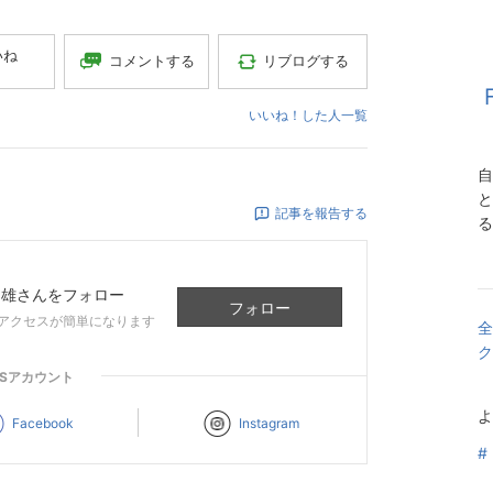
いね
コメントする
リブログする
いいね！した人一覧
自
と
記事を報告する
る
文雄
さんをフォロー
フォロー
アクセスが簡単になります
全
ク
NSアカウント
よ
Facebook
Instagram
#