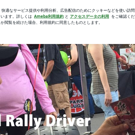
スでサラダ夕食
芸能人ブログ
人気ブログ
新規登録
ロ
o... | ラリードライバー奴田原文雄オフィシャルブログ