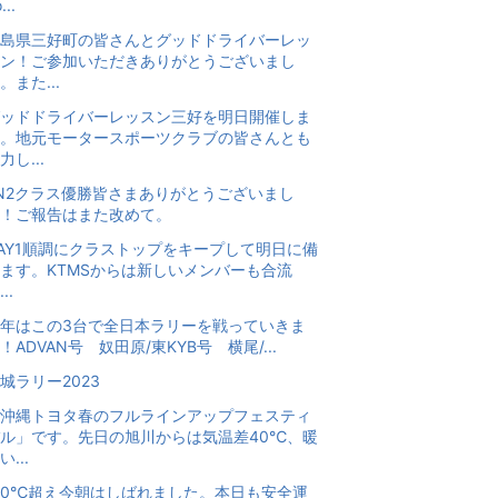
...
島県三好町の皆さんとグッドドライバーレッ
ン！ご参加いただきありがとうございまし
。また...
ッドドライバーレッスン三好を明日開催しま
。地元モータースポーツクラブの皆さんとも
力し...
N2クラス優勝皆さまありがとうございまし
！ご報告はまた改めて。
AY1順調にクラストップをキープして明日に備
ます。KTMSからは新しいメンバーも合流
..
年はこの3台で全日本ラリーを戦っていきま
！ADVAN号 奴田原/東KYB号 横尾/...
城ラリー2023
沖縄トヨタ春のフルラインアップフェスティ
ル」です。先日の旭川からは気温差40℃、暖
い...
20℃超え今朝はしばれました。本日も安全運