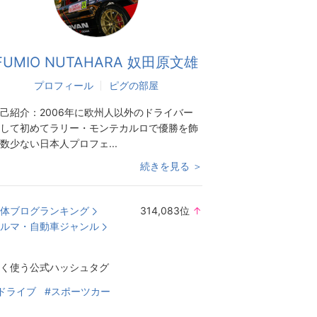
FUMIO NUTAHARA 奴田原文雄
プロフィール
ピグの部屋
己紹介：
2006年に欧州人以外のドライバー
して初めてラリー・モンテカルロで優勝を飾
数少ない日本人プロフェ...
続きを見る ＞
体ブログランキング
314,083
位
↑
ラ
ルマ・自動車ジャンル
ン
キ
く使う公式ハッシュタグ
ン
グ
ドライブ
#スポーツカー
上
昇