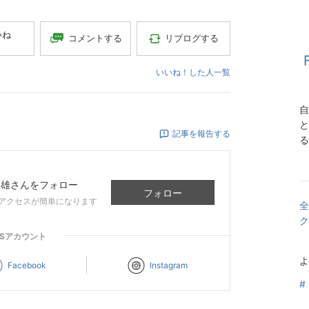
いね
コメントする
リブログする
いいね！した人一覧
自
と
記事を報告する
る
文雄
さんをフォロー
フォロー
アクセスが簡単になります
全
ク
NSアカウント
よ
Facebook
Instagram
#