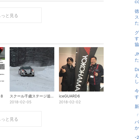
co
徳
もっと見る
ス
た
グ
す
協
J
た
D
え
し.
今
8
スクール千歳ステージ追加募集中
iceGUARD6
す
2018-02-05
2018-02-02
新
「
もっと見る
バ
か
-