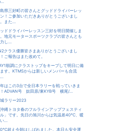
...
島県三好町の皆さんとグッドドライバーレッ
ン！ご参加いただきありがとうございまし
。また...
ッドドライバーレッスン三好を明日開催しま
。地元モータースポーツクラブの皆さんとも
力し...
N2クラス優勝皆さまありがとうございまし
！ご報告はまた改めて。
AY1順調にクラストップをキープして明日に備
ます。KTMSからは新しいメンバーも合流
..
年はこの3台で全日本ラリーを戦っていきま
！ADVAN号 奴田原/東KYB号 横尾/...
城ラリー2023
沖縄トヨタ春のフルラインアップフェスティ
ル」です。先日の旭川からは気温差40℃、暖
い...
20℃超え今朝はしばれました。本日も安全運