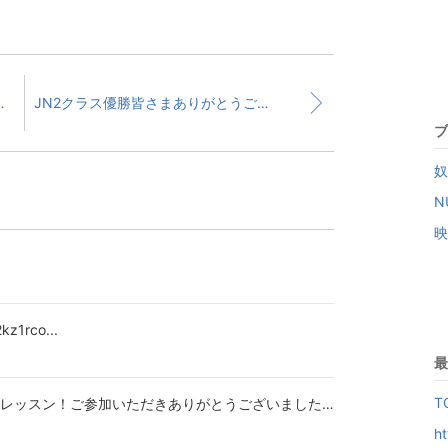
ただきありがとうございました。また...
JN2クラス優勝皆さまありがとうございました！ご報告はまた改めて。
ブ
奴
N
映
kz1rco...
最
T
徳島県三好町の皆さんとグッドドライバーレッスン！ご参加いただきありがとうございました。また...
ht