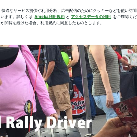
した高級品
芸能人ブログ
人気ブログ
新規登録
ログ
スポーツクラブの皆さんとも協力し... | ラリードライバー