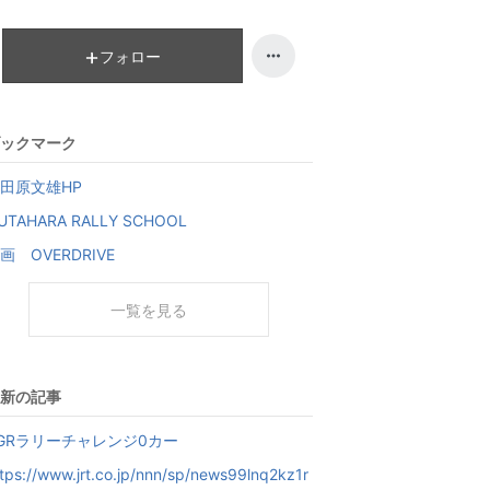
昇
フォロー
ックマーク
田原文雄HP
UTAHARA RALLY SCHOOL
画 OVERDRIVE
一覧を見る
新の記事
GRラリーチャレンジ0カー
tps://www.jrt.co.jp/nnn/sp/news99lnq2kz1r