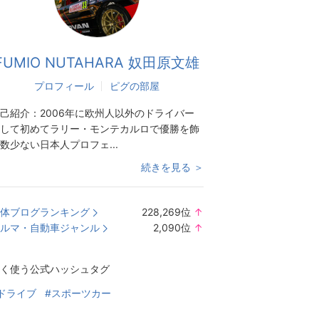
FUMIO NUTAHARA 奴田原文雄
プロフィール
ピグの部屋
己紹介：
2006年に欧州人以外のドライバー
して初めてラリー・モンテカルロで優勝を飾
数少ない日本人プロフェ...
続きを見る ＞
体ブログランキング
228,269
位
↑
ラ
ルマ・自動車ジャンル
2,090
位
↑
ン
ラ
キ
ン
く使う公式ハッシュタグ
ン
キ
グ
ン
ドライブ
#スポーツカー
上
グ
昇
上