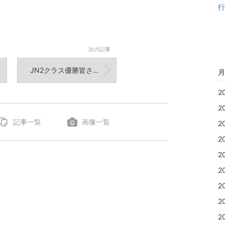
行
次の記事
JN2クラス優勝皆さまありがとうございました！ご報告はまた改めて。
月
2
2
記事一覧
画像一覧
2
2
2
2
2
2
2