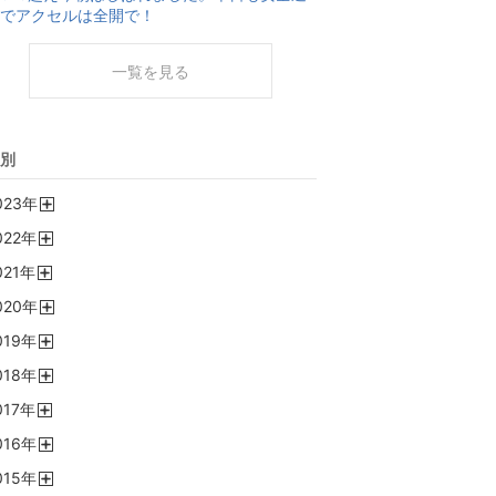
でアクセルは全開で！
一覧を見る
別
023
年
開
022
年
く
開
021
年
く
開
020
年
く
開
019
年
く
開
018
年
く
開
017
年
く
開
016
年
く
開
015
年
く
開