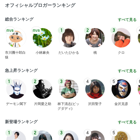
オフィシャルブロガーランキング
総合ランキング
すべて見る
1
2
3
市川團十郎白
小林麻央
だいたひかる
桃
クロ
猿
急上昇ランキング
すべて見る
1
2
3
4
5
デーモン閣下
片岡愛之助
林下清志(ビッ
沢田聖子
金沢克彦
グダディ)
新登場ランキング
すべて見る
1
2
3
4
5