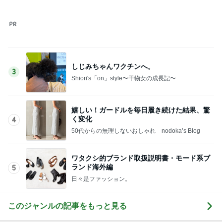
このジャンルの記事をもっと見る
次世代掃除機がやってきた！！
Amebaトピックス
4時間前
人を変えられると思い失敗した結婚
Amebaトピックス
2日前
3歳半双子が話した謎のパンケーキ
Amebaトピックス
2日前
主人と死別し再婚するかという悩み
Amebaトピックス
15時間前