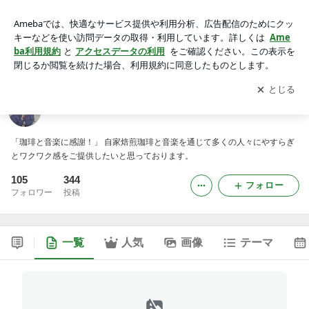
カフェ・プーランク
アプリをダウンロードして
ブログの更新通知
を受け取りまし
開く
ょう。
カフェ・プーランク
「珈琲と音楽に感謝！」 自家焙煎珈琲と音楽を通じて多くの人々にやすらぎ
とワクワク感をご提供したいと思っております。
105
344
フォロー
フォロワー
投稿
一覧
人気
画像
テーマ