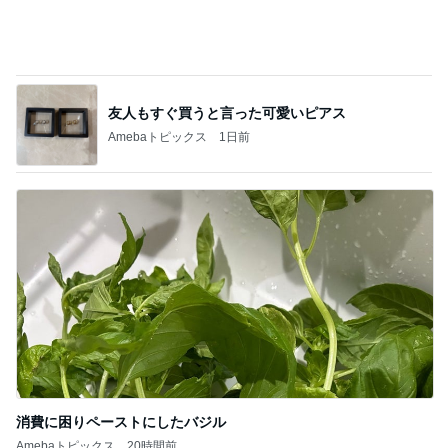
消費に困りペーストにしたバジル
Amebaトピックス
20時間前
記事を読む
次回買うと決めた230万の輝き
Amebaトピックス
1日前
ジャンル人気記事ランキング
30代〜ファッション
★ワンピースがムームーに？！「360度キレ