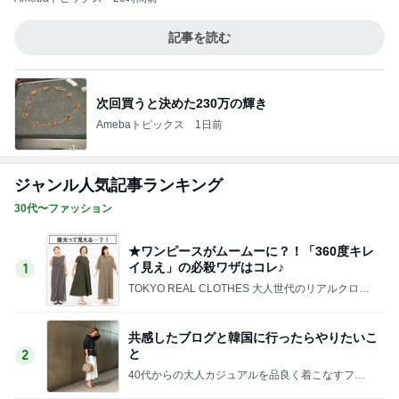
イ見え」の必殺ワザはコレ♪
1
TOKYO REAL CLOTHES 大人世代のリアルクロー
ズ
共感したブログと韓国に行ったらやりたいこ
と
2
40代からの大人カジュアルを品良く着こなすファ
ッションブログ
しじみちゃんワクチンへ。
3
Shiori's「on」style〜干物女の成長記〜
嬉しい！ガードルを毎日履き続けた結果、驚
く変化
4
50代からの無理しないおしゃれ nodoka’s Blog
ワタクシ的ブランド取扱説明書・モード系ブ
ランド海外編
5
日々是ファッション。