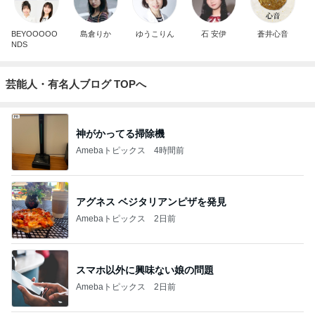
BEYOOOOO
島倉りか
ゆうこりん
石 安伊
蒼井心音
NDS
芸能人・有名人ブログ TOPへ
神がかってる掃除機
Amebaトピックス
4時間前
アグネス ベジタリアンピザを発見
Amebaトピックス
2日前
スマホ以外に興味ない娘の問題
Amebaトピックス
2日前