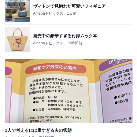
記事を読む
ほろ苦いコーヒー風味の大人のサンド
Amebaトピックス
15時間前
長女の診断名で学校へ連絡した夫
Amebaトピックス
19時間前
二人から勝ち取った慰謝料と財産
Amebaトピックス
20時間前
人生は喪失の積み重ねであること
Amebaトピックス
2日前