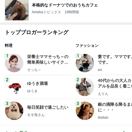
本格的なドーナツでのおうちカフェ
Amebaトピックス
18時間前
トップブロガーランキング
料理
ファッション
1
1
栄養士ママそっち～の
妻です。ママです
簡単美味しいサイクル
です。
献立
そっち～
eri.
2
2
40代からの大人
ゆうき酒場
アルを品良く着こ
ゆうき
ファッションブロ
えりん
3
3
銀の滴降る降るま
毎日笑顔で過ごしたい
に・・・
モモ母さん
illallan