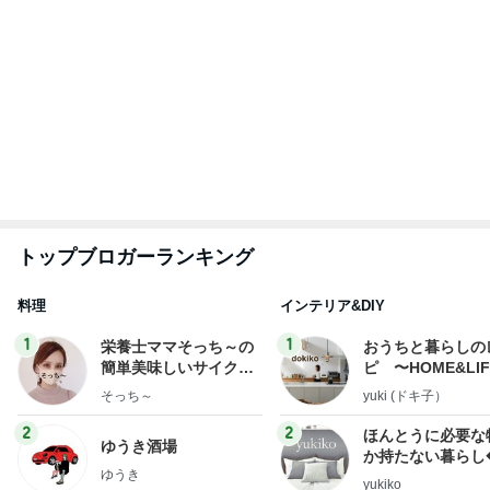
もっと見る
迷った末に決めた息子の言語訓練
Amebaトピックス
2日前
一番嬉しかったメンバー限定タオル
Amebaトピックス
1日前
台湾の人気小籠包店の日本一号店
Amebaトピックス
2日前
神がかってる掃除機
Amebaトピックス
2時間前