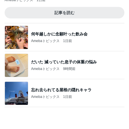
人懐っこいで賞と映画｢異端者の家｣
1
ライターズパレット通信
妊娠・出産は夢だったのに…「Tokyo middle
30」第2話
2
連ドラについてじっくり語るブログ
「ナイトボーン 夜哭」子供の顔がいつまで
も映らず怖いけど、まるで天使のような顔の
3
赤ちゃんでした。
ゆきがめのシネマ。劇場に映画を観に行こっ！！
Aちゃんと一緒！2
4
長崎県 大村市 大坂歯科医院 院長のブログ