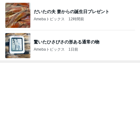
驚いたひさびさの形ある通常の物
Amebaトピックス
1日前
トップブロガーランキング
料理
インテリア&DIY
1
1
栄養士ママそっち～の
おうちと暮らしの
簡単美味しいサイクル
ピ 〜HOME&LI
献立
そっち～
yuki (ドキ子）
2
2
ほんとうに必要な
ゆうき酒場
か持たない暮らし
ゆうき
ep Life Simple
yukiko
ンテリアのきろく
3
3
１００均・カルデ
毎日笑顔で過ごしたい
好き！食いしん坊
モモ母さん
らりん☆のブログ
☆きらりん☆