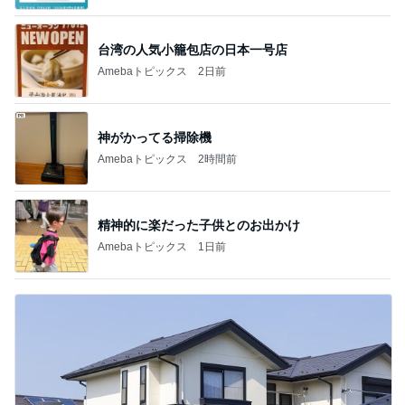
BEYOOOOO
ゆうこりん
島倉りか
石 安伊
蒼井心音
NDS
芸能人・有名人ブログ TOPへ
次世代掃除機がやってきた！！
Amebaトピックス
2時間前
難病を話しても金の無心した実母
Amebaトピックス
1日前
義母との同居を断った義弟の言い分
Amebaトピックス
2日前