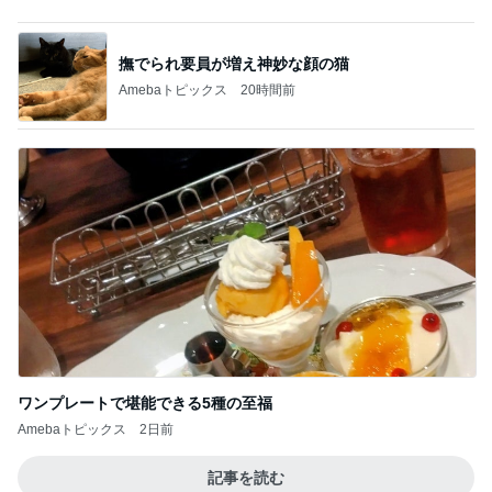
教皇選挙
5
animemangaeigagasukiのブログ
このジャンルの記事をもっと見る
レジェンド松下のなんでもプレゼン！
Amebaトピックス
2時間前
8月前半のご予約可能枠のお知らせ
Amebaトピックス
2日前
通話できなくなり買い替えたスマホ
Amebaトピックス
2日前