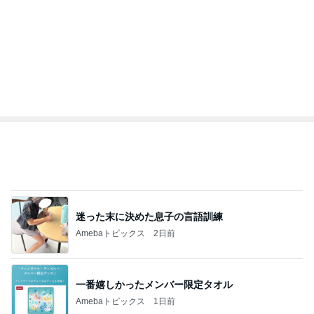
オフィシャルブロガーランキング
総合ランキング
すべて見る
1
2
3
市川團十郎白
小林麻央
だいたひかる
桃
クロ
猿
急上昇ランキング
すべて見る
1
2
3
4
5
AKB48
たんぽぽ川村
北村総一朗
北別府学
OCHA NORM
エミコ
A
新登場ランキング
すべて見る
1
2
3
4
5