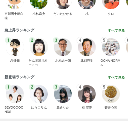
長女の診断名と書いてもらった診断書
Amebaトピックス
1日前
記事を読む
何年越しかに念願叶った飲み会
Amebaトピックス
1日前
だいた 減っていた息子の体重の悩み
Amebaトピックス
9時間前
忘れ去られてる屋根の隠れキャラ
Amebaトピックス
1日前
撫でられ要員が増え神妙な顔の猫