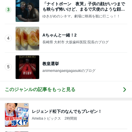
解凍で食べにくいコストコクッキー
Amebaトピックス
1日前
果肉入りソースが物足りない新作
Amebaトピックス
1日前
マクドの夏福袋キャンセル分解放
Amebaトピックス
1日前
嬉しい変化球のつけだれ付き素麺
Amebaトピックス
1日前