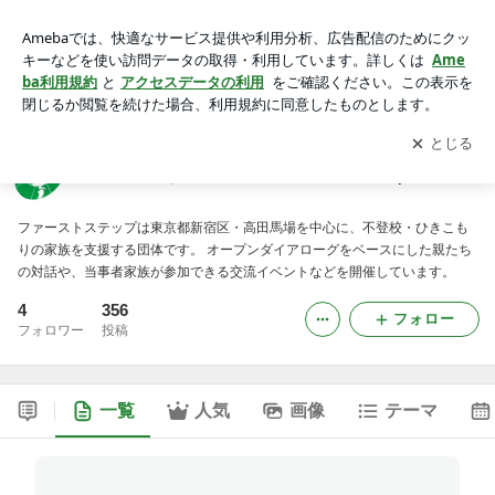
不登校・ひきこもり家族支援NPO FirstStep
アプリをダウンロードして
ブログの更新通知
を受け取りまし
開く
ょう。
不登校・ひきこもり家族支援NPO FirstStep
ファーストステップは東京都新宿区・高田馬場を中心に、不登校・ひきこも
りの家族を支援する団体です。 オープンダイアローグをベースにした親たち
の対話や、当事者家族が参加できる交流イベントなどを開催しています。
4
356
フォロー
フォロワー
投稿
一覧
人気
画像
テーマ