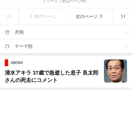
1
ページ（全
12
ページ中）
前のページ
次のページ
月別
テーマ別
ABEMA
清水アキラ 37歳で急逝した息子 良太郎
さんの死去にコメント