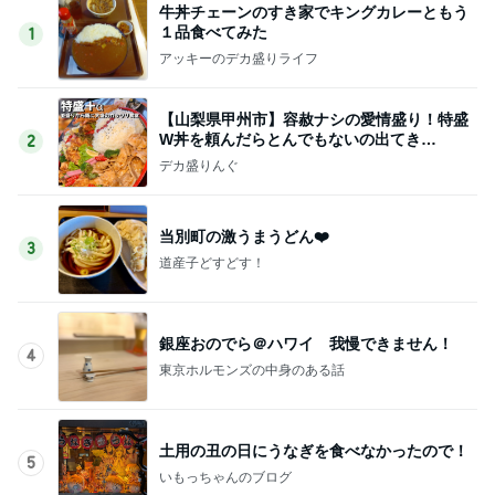
牛丼チェーンのすき家でキングカレーともう
１品食べてみた
1
アッキーのデカ盛りライフ
【山梨県甲州市】容赦ナシの愛情盛り！特盛
W丼を頼んだらとんでもないの出てき
2
た…！〜花藤食堂さん〜
デカ盛りんぐ
当別町の激うまうどん❤️
3
道産子どすどす！
銀座おのでら＠ハワイ 我慢できません！
4
東京ホルモンズの中身のある話
土用の丑の日にうなぎを食べなかったので！
5
いもっちゃんのブログ