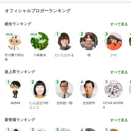
オフィシャルブロガーランキング
総合ランキング
すべて見る
1
2
3
市川團十郎白
小林麻央
だいたひかる
桃
クロ
猿
急上昇ランキング
すべて見る
1
2
3
4
5
AKB48
たんぽぽ川村
北村総一朗
北別府学
OCHA NORM
エミコ
A
新登場ランキング
すべて見る
1
2
3
4
5