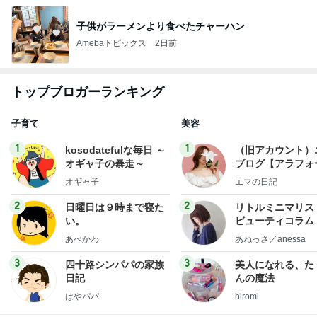
子供がラーメンより食べたチャーハン
Amebaトピックス
2日前
トップブロガーランキング
子育て
美容
1
1
kosodatefulな毎日 ～
（旧アカウント）
オギャ子の暴走～
ブログ【アラフォ
社売却セカンドラ
オギャ子
エマの日記
フ】
2
2
日曜日は９時まで寝た
リトルミニマリス
い。
ビューティコラム 
little minimalist'
あべかわ
あねっさ／anessa
uty colum
3
3
四十路シンパパの家族
美人になれる、た
日記
んの魔法
はやパパ
hiromi