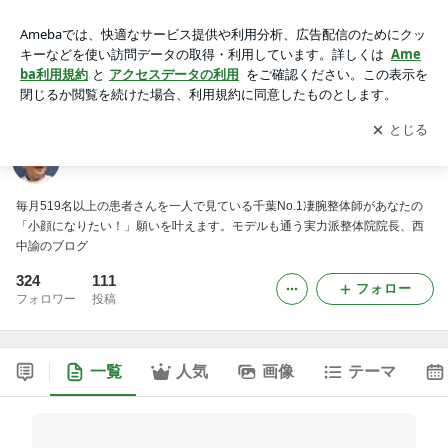
西中流劇的小顔整体術
アプリをダウンロードして
ブログの更新通知
を受け取りまし
開く
ょう。
西中流劇的小顔整体術
毎月519名以上の患者さんを一人で見ている千葉No.1凄腕整体師があなたの
「小顔になりたい！」願いを叶えます。モデルも通う実力派整体院院長、西
中諭のブログ
324
111
フォロー
フォロワー
投稿
一覧
人気
画像
テーマ