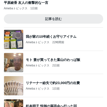
平原綾香 友人の衝撃的な一言
Amebaトピックス
1日前
記事を読む
我が家の10年続くお守りアイテム
Amebaトピックス
22時間前
モト 妻が買ってきた葉山のわっぱ飯
Amebaトピックス
2日前
リテーナー紛失で約23,000円の出費
Amebaトピックス
1日前
松本明子 恒例の落語会へ行った話