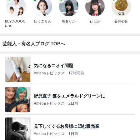
BEYOOOOO
ゆうこりん
島倉りか
石 安伊
蒼井心音
NDS
芸能人・有名人ブログ TOPへ
気になるニオイ問題
Amebaトピックス
17時間前
野沢直子 髪をエメラルドグリーンに
Amebaトピックス
2日前
見下してくるお客様に凹む販売業
Amebaトピックス
1日前