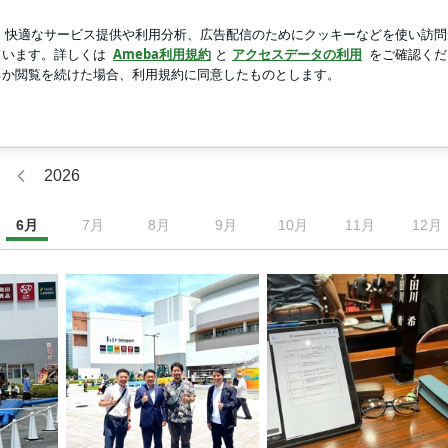
のためのカレー作り
新規登録
芸能人ブログ
人気ブログ
してる"
る"
2026
6
月
7
月
8
月
9
月
10
月
11
月
12
月