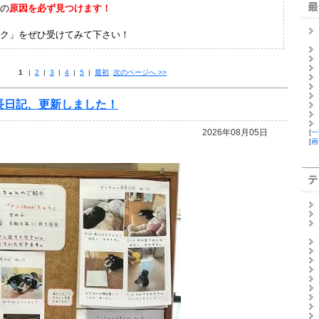
の
原因を必ず見つけます！
ク」をぜひ受けてみて下さい！
1
|
2
|
3
|
4
|
5
|
最初
次のページへ
>>
長日記、更新しました！
2026年08月05日
[
一
[
画