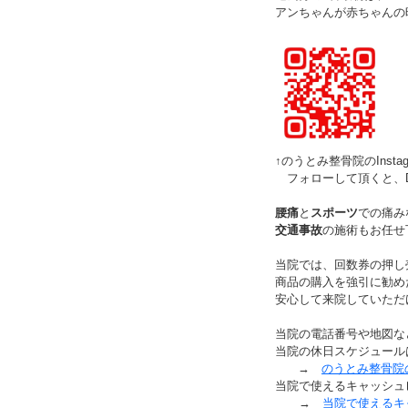
アンちゃんが赤ちゃんの
↑のうとみ整骨院のInst
フォローして頂くと、
腰痛
と
スポーツ
での痛み
交通事故
の施術もお任せ
当院では、回数券の押し
商品の購入を強引に勧め
安心して来院していただ
当院の電話番号や地図な
当院の休日スケジュール
→
のうとみ整骨院
当院で使えるキャッシュ
→
当院で使えるキ