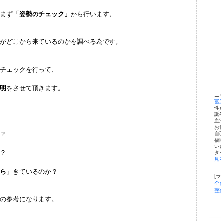
まず
「姿勢のチェック」
から行います。
がどこから来ているのかを調べる為です。
チェックを行って、
明
をさせて頂きます。
ニ
冨
性
誕
血
お
？
自
福
い
？
タ
見
ら」
きているのか？
[
全
整
の参考になります。