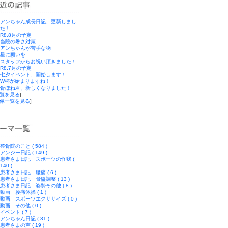
上
ン
昇
グ
上
アンちゃん成長日記、更新しまし
昇
た！
R8.8月の予定
当院の暑さ対策
アンちゃんが苦手な物
星に願いを
スタッフからお祝い頂きました！
R8.7月の予定
七夕イベント、開始します！
W杯が始まりますね！
骨ほね君、新しくなりました！
覧を見る
]
像一覧を見る
]
整骨院のこと ( 584 )
アンジー日記 ( 149 )
患者さま日記 スポーツの怪我 (
140 )
患者さま日記 腰痛 ( 6 )
患者さま日記 骨盤調整 ( 13 )
患者さま日記 姿勢その他 ( 8 )
動画 腰痛体操 ( 1 )
動画 スポーツエクササイズ ( 0 )
動画 その他 ( 0 )
イベント ( 7 )
アンちゃん日記 ( 31 )
患者さまの声 ( 19 )