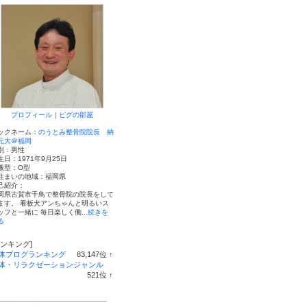
プロフィール
｜
ピグの部屋
ックネーム：
のうとみ整骨院院長 納
元大＠福岡
別：
男性
生日：
1971年9月25日
液型：
O型
住まいの地域：
福岡県
己紹介：
岡県古賀市千鳥で整骨院の院長をして
ます。 看板犬アンちゃんと明るいス
ッフと一緒に 毎日楽しく働...
続きを
る
ランキング]
体ブログランキング
83,147
位
↑
ラ
体・リラクゼーションジャンル
ン
521
位
↑
キ
ラ
ン
ン
グ
キ