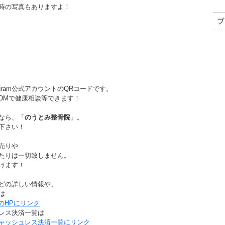
時の写真もありますよ！
agram公式アカウントのQRコードです。
DMで健康相談等できます！
なら、「
のうとみ整骨院
」。
下さい！
売りや
たりは一切致しません。
けます！
どの詳しい情報や、
は
のHPにリンク
レス決済一覧は
ャッシュレス決済一覧にリンク