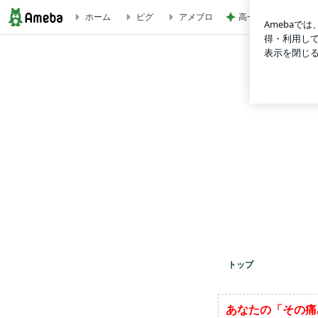
ホーム
ピグ
アメブロ
高一長男の30秒だ
古賀市千鳥の整骨院 のうとみ整骨院 院長＆愛犬アンちゃんのブログ
トップ
あなたの「その痛