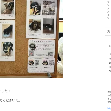
2
9
1
2
3
ました！
整
休
す
てくださいね。
ぜ
ht