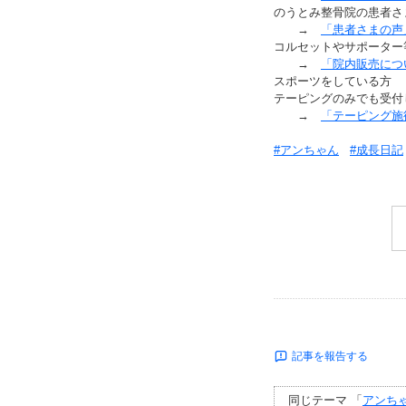
のうとみ整骨院の患者さ
→
「患者さまの声
コルセットやサポーター
→
「院内販売につ
スポーツをしている方
テーピングのみでも受付
→
「テーピング施
#アンちゃん
#成長日記
記事を報告する
同じテーマ 「
アンち