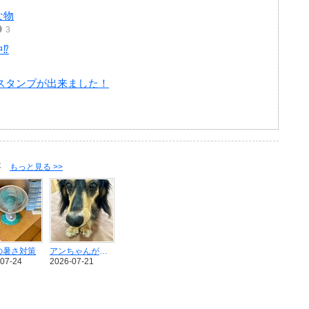
な物
3
︎
Eスタンプが出来ました！
事
もっと見る >>
の暑さ対策
アンちゃんが苦手な物
07-24
2026-07-21