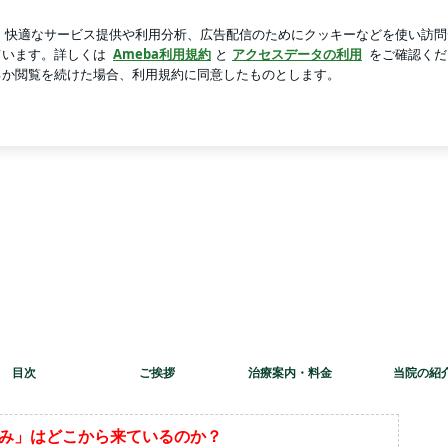
新規登録
ログ
けの家庭学習
芸能人ブログ
人気ブログ
目次
ご挨拶
治療案内・料金
当院の紹
み」はどこから来ているのか？