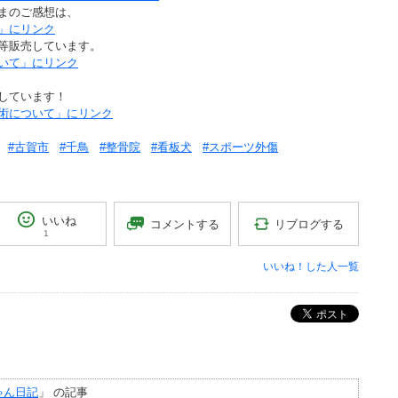
まのご感想は、
」にリンク
等販売しています。
いて」にリンク
しています！
術について」にリンク
#古賀市
#千鳥
#整骨院
#看板犬
#スポーツ外傷
いいね
リブログする
コメントする
1
いいね！した人一覧
ポスト
ゃん日記
」 の記事