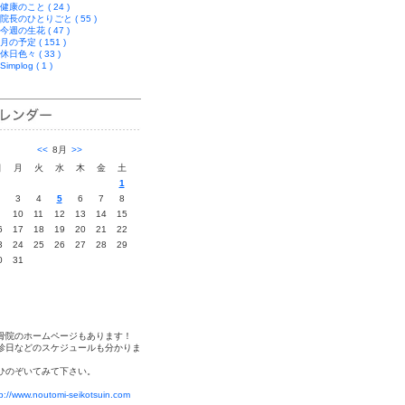
健康のこと ( 24 )
院長のひとりごと ( 55 )
今週の生花 ( 47 )
月の予定 ( 151 )
休日色々 ( 33 )
Simplog ( 1 )
<<
8月
>>
日
月
火
水
木
金
土
1
3
4
5
6
7
8
10
11
12
13
14
15
6
17
18
19
20
21
22
3
24
25
26
27
28
29
0
31
骨院のホームページもあります！
診日などのスケジュールも分かりま
。
ひのぞいてみて下さい。
tp://www.noutomi-seikotsuin.com