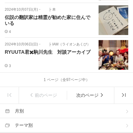
2024年10月07日(月)
・
├ 本
伝説の翻訳家は精霊が勧めた家に住んで
いる
4
2024年10月06日(日)
・
├ IAM（ライオンあくび）
RYUUTA君✖️駒川先生 対談アーカイブ
3
1
ページ（全
97
ページ中）
前のページ
次のページ
月別
テーマ別