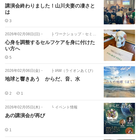
講演会終わりました！山川夫妻の凄さと
は
3
2026年02月08日(日)
・
├ ワークショップ・セミナー
心身を調整するセルフケアを身に付けた
い方へ
5
2026年02月06日(金)
・
├ IAM（ライオンあくび）
地球と響きあう からだ、音、水
2
1
2026年02月05日(木)
・
└ イベント情報
あの講演会が再び
1