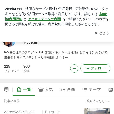
【平岡朋子オフィシャルBLOG】間脳エネルギーとハートの覚
醒
アプリをダウンロードして
ブログの更新通知
を受け取りまし
開く
ょう。
【平岡朋子オフィシャルBLOG】間脳エネルギーとハ
ートの覚醒
IAM協会理事のブログ 〜IAM（間脳エネルギー活性法）とライオンあくびで
蝶形骨を整えてポテンシャルを発揮しよう！〜
225
968
フォロー
フォロワー
投稿
一覧
人気
画像
テーマ
記事の表示
絞り込みなし
2026年02月26日(木)
・
├ 日々のこと