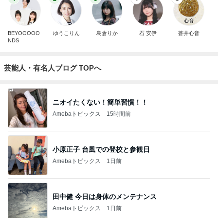
BEYOOOOO
ゆうこりん
島倉りか
石 安伊
蒼井心音
NDS
芸能人・有名人ブログ TOPへ
ニオイたくない！簡単習慣！！
Amebaトピックス
15時間前
小原正子 台風での登校と参観日
Amebaトピックス
1日前
田中健 今日は身体のメンテナンス
Amebaトピックス
1日前