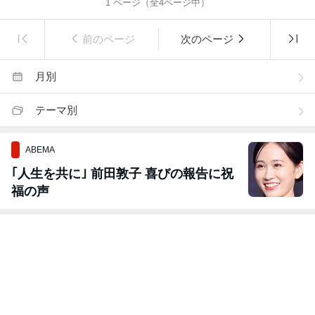
1
ページ（全
4
ページ中）
前のページ
次のページ
月別
テーマ別
ABEMA
｢人生を共に｣ 前田敦子 喜びの報告に祝
福の声