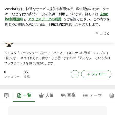
海苔緒の日記forPSU
アプリをダウンロードして
ブログの更新通知
を受け取りまし
開く
ょう。
海苔緒の日記forPSU
ＳＥＧＡ「ファンタシースターユニバース～イルミナスの野望～」のプレイ
日記です。 ネタばれも多く含むことと思いますので 「困るなぁ」という方は
ブラウザバックを強くお勧めします。
0
35
フォロー
フォロワー
投稿
一覧
人気
画像
テーマ