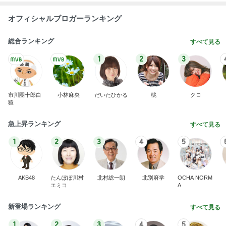
オフィシャルブロガーランキング
総合ランキング
すべて見る
1
2
3
市川團十郎白
小林麻央
だいたひかる
桃
クロ
猿
急上昇ランキング
すべて見る
1
2
3
4
5
AKB48
たんぽぽ川村
北村総一朗
北別府学
OCHA NORM
エミコ
A
新登場ランキング
すべて見る
1
2
3
4
5