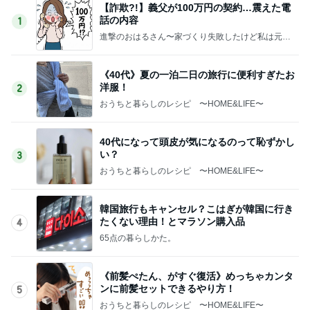
【詐欺?!】義父が100万円の契約…震えた電
話の内容
1
進撃のおはるさん〜家づくり失敗したけど私は元気
です〜
《40代》夏の一泊二日の旅行に便利すぎたお
洋服！
2
おうちと暮らしのレシピ 〜HOME&LIFE〜
40代になって頭皮が気になるのって恥ずかし
い？
3
おうちと暮らしのレシピ 〜HOME&LIFE〜
韓国旅行もキャンセル？こはぎが韓国に行き
たくない理由！とマラソン購入品
4
65点の暮らしかた。
《前髪ぺたん、がすぐ復活》めっちゃカンタ
ンに前髪セットできるやり方！
5
おうちと暮らしのレシピ 〜HOME&LIFE〜