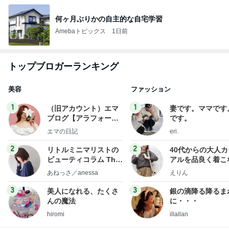
何ヶ月ぶりかの自主的な自宅学習
Amebaトピックス
1日前
トップブロガーランキング
美容
ファッション
1
1
（旧アカウント）エマ
妻です。ママです
ブログ【アラフォー会
です。
社売却セカンドライ
エマの日記
eri.
フ】
2
2
リトルミニマリストの
40代からの大人
ビューティコラム The
アルを品良く着こ
little minimalist's bea
ファッションブロ
あねっさ／anessa
えりん
uty colum
3
3
美人になれる、たくさ
銀の滴降る降るま
んの魔法
に・・・
hiromi
illallan