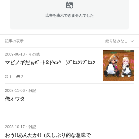
広告を表示できませんでした
記事の表示
絞り込みなし
2009-06-13
・
その他
マビノギだぉﾊﾟｰﾄ２(^ω^ )ﾌﾞﾋｭﾝﾌﾌﾞﾋｭﾝ
1
2
2008-11-06
・
雑記
俺オワタ
2008-10-17
・
雑記
おう!!あんたか!!（久しぶり的な意味で