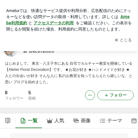
【東京・八王子】おうちカルチャー教室 Atelier Floral Decorati
on
アプリをダウンロードして
ブログの更新通知
を受け取りまし
開く
ょう。
【東京・八王子】おうちカルチャー教室 Atelier Flor
al Decoration
はじめまして。 東京・八王子市にある 自宅でカルチャー教室を開催している
【Atelier Floral Decoration】です。 ★お花が好き ★ハンドメイドが好き ★
人との出会いが好き そんな人に 私のお教室を知ってもらえたら嬉しいな、と
思い ブログを始めました。
8
5
フォロー
フォロワー
投稿
一覧
人気
画像
テーマ