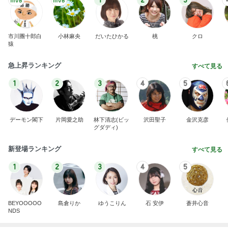
1
2
3
市川團十郎白
小林麻央
だいたひかる
桃
クロ
猿
急上昇ランキング
すべて見る
1
2
3
4
5
デーモン閣下
片岡愛之助
林下清志(ビッ
沢田聖子
金沢克彦
グダディ)
新登場ランキング
すべて見る
1
2
3
4
5
BEYOOOOO
島倉りか
ゆうこりん
石 安伊
蒼井心音
NDS