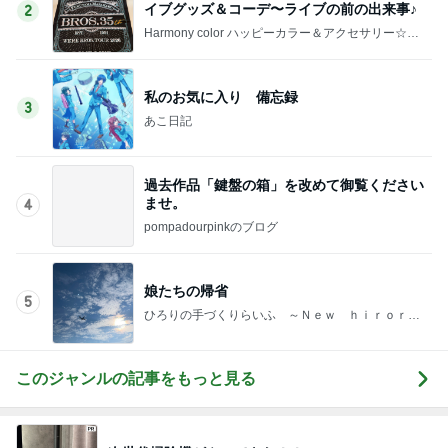
イブグッズ＆コーデ〜ライブの前の出来事♪
2
Harmony color ハッピーカラー＆アクセサリー☆毎
日が楽しくなる〜笑顔溢れるハッピーハンドメイ
ド〜横浜 都筑港北ニュータウン♪
私のお気に入り 備忘録
3
あこ日記
過去作品「鍵盤の箱」を改めて御覧ください
ませ。
4
pompadourpinkのブログ
娘たちの帰省
5
ひろりの手づくりらいふ ～Ｎｅｗ ｈｉｒｏｒ
ｉ'ｓ Dｉａｒｙ～
このジャンルの記事をもっと見る