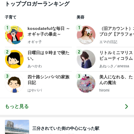
トップブロガーランキング
子育て
美容
1
1
kosodatefulな毎日 ～
（旧アカウント）
オギャ子の暴走～
ブログ【アラフォ
社売却セカンドラ
オギャ子
エマの日記
フ】
2
2
日曜日は９時まで寝た
リトルミニマリス
い。
ビューティコラム 
little minimalist'
あべかわ
あねっさ／anessa
uty colum
3
3
四十路シンパパの家族
美人になれる、た
日記
んの魔法
はやパパ
hiromi
もっと見る
三分されていた街の中心になった駅