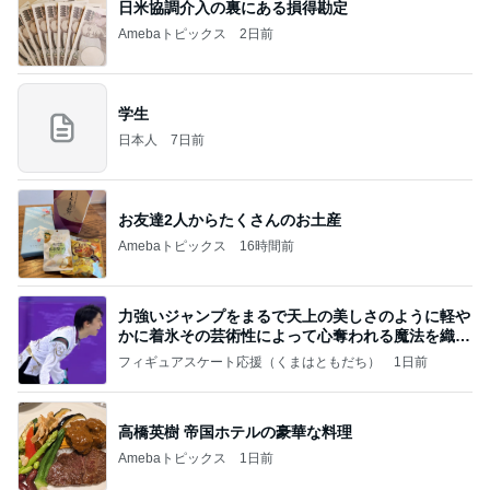
日米協調介入の裏にある損得勘定
Amebaトピックス
2日前
学生
日本人
7日前
お友達2人からたくさんのお土産
Amebaトピックス
16時間前
力強いジャンプをまるで天上の美しさのように軽や
かに着氷その芸術性によって心奪われる魔法を織り
なす
フィギュアスケート応援（くまはともだち）
1日前
高橋英樹 帝国ホテルの豪華な料理
Amebaトピックス
1日前