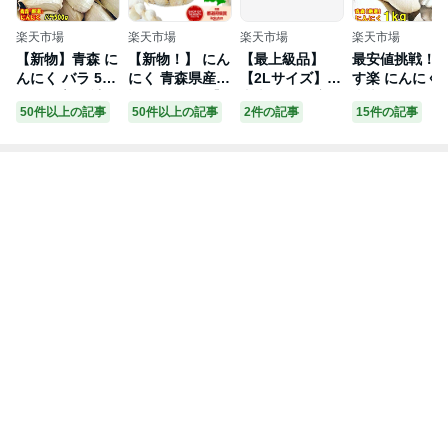
楽天市場
楽天市場
楽天市場
楽天市場
【新物】青森 に
【新物！】 にん
【最上級品】
最安値挑戦！
んにく バラ 500
にく 青森県産
【2Lサイズ】
す楽 にんにく
g+20g増量 計52
訳あり バラ 【2
青森県 倉石産
青森 1kg A品 
50件以上の記事
50件以上の記事
2件の記事
15件の記事
0g★正品 大粒
50g,400g,500g,
にんにく 福地
サイズ 根擦り
混合 皮剥げ無し
1kg,2kg,5kg,10
ホワイト 六片種
み【5kg以上送
正品 送料無料
kg】 ワケアリ
1キロ★令和5年
料無料】A品/
【にんにく バラ
青森 ニンニク
度産
級 Lサイズ【
500g 福地ホワ
青森にんにく 国
んにく A品】
イト六片 国産】
産ニンニク 訳あ
【国産 にんに
【黒にんにく作
りにんにく 大容
1kg 青森 にん
りに人気】中国
量 メール便 翌
く 福地ホワイ
産と比べて!!青
日配達 福地ホワ
ト】国産トッ
森『厳選』にん
イト ポイント消
ブランド青森
にく 大蒜 Garlic
化 大蒜
『厳選』にん
税込1880円
く中国産と比
て！4180円～