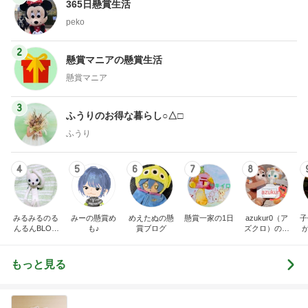
365日懸賞生活
peko
2
懸賞マニアの懸賞生活
懸賞マニア
3
ふうりのお得な暮らし○△□
ふうり
4
5
6
7
8
みるみるのる
みーの懸賞め
めえたぬの懸
懸賞一家の1日
azukur0（ア
子
んるんBLOG
も♪
賞ブログ
ズクロ）の懸
★
賞ブログ
(⁠｡⁠･⁠ω⁠･⁠｡⁠)⁠ﾉ⁠♡
もっと見る