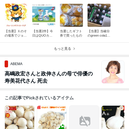
【当選】Ｘのそ
【当選2件】今
当選したギフト
【当選】当確分
の場系でジョー
日はQUOカー
券で買ったもの
のgreen cola1ケ
シンギフトカー
ドPayが当選♪
ースとＸでAma
ド♪
zonギフト♪
もっと見る
ABEMA
高嶋政宏さんと政伸さんの母で俳優の
寿美花代さん 死去
この記事でPickされているアイテム