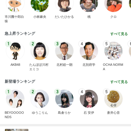
市川團十郎白
小林麻央
だいたひかる
桃
クロ
猿
急上昇ランキング
すべて見る
1
2
3
4
5
AKB48
たんぽぽ川村
北村総一朗
北別府学
OCHA NORM
エミコ
A
新登場ランキング
すべて見る
1
2
3
4
5
BEYOOOOO
ゆうこりん
島倉りか
石 安伊
蒼井心音
NDS