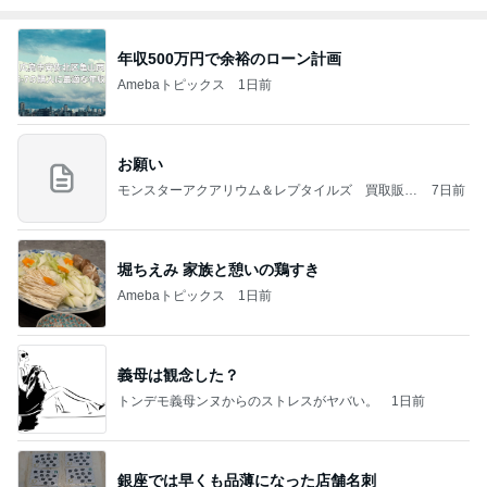
年収500万円で余裕のローン計画
Amebaトピックス
1日前
お願い
モンスターアクアリウム＆レプタイルズ 買取販売
7日前
情報
堀ちえみ 家族と憩いの鶏すき
Amebaトピックス
1日前
義母は観念した？
トンデモ義母ンヌからのストレスがヤバい。
1日前
銀座では早くも品薄になった店舗名刺