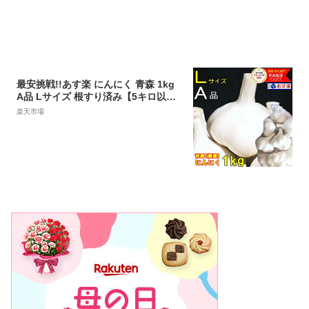
最安挑戦!!あす楽 にんにく 青森 1kg
A品 Lサイズ 根すり済み【5キロ以上
送料無料】国産 ブランドにんにく 大
楽天市場
玉 A品Lサイズ【にんにく Lサイズ 1k
g】青森『厳選』にんにく【にんにく
青森】中国産と比べて2380円