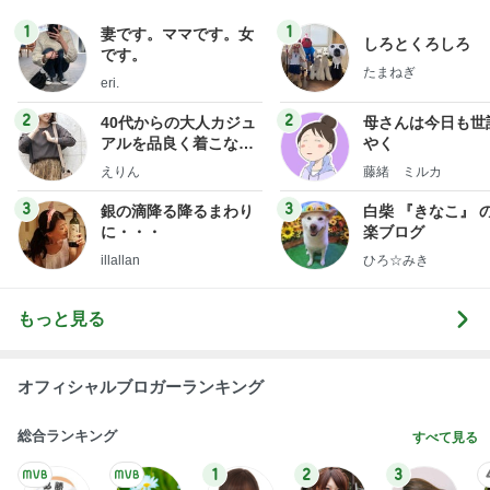
1
1
妻です。ママです。女
しろとくろしろ
です。
たまねぎ
eri.
2
2
40代からの大人カジュ
母さんは今日も世
アルを品良く着こなす
やく
ファッションブログ
えりん
藤緒 ミルカ
3
3
銀の滴降る降るまわり
白柴 『きなこ』 
に・・・
楽ブログ
illallan
ひろ☆みき
もっと見る
オフィシャルブロガーランキング
総合ランキング
すべて見る
1
2
3