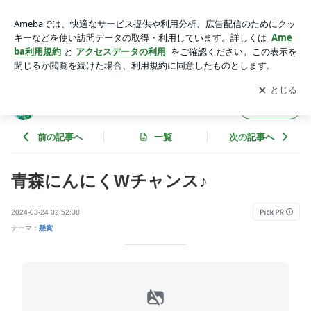
青森にんにくWチャンス♪ | のんびりと懸賞日記
アプリをダウンロードして
ブログの更新通知
を受け取りまし
開く
ょう。
のんびりと懸賞日記
フォロー
前の記事へ
一覧
次の記事へ
青森にんにくWチャンス♪
2024-03-24 02:52:38
テーマ：
懸賞