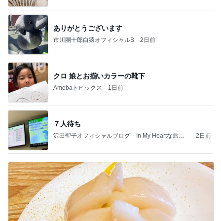
ありがとうございます
市川團十郎白猿オフィシャルB
2日前
クロ 娘とお揃いカラーの靴下
Amebaトピックス
1日前
７人待ち
沢田聖子オフィシャルブログ「In My Heartな旅日
2日前
記」by Ameba