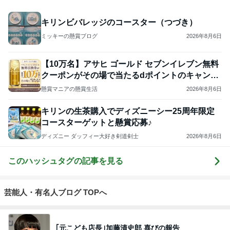
キリンビバレッジのコースター（つづき）
ミッキーの懸賞ブログ
2026年8月6日
【10万名】アサヒ ゴールド セブンイレブン無料
クーポンがその場で当たるdポイントのキャンペ
ーン
懸賞マニアの懸賞生活
2026年8月6日
キリンの生茶購入でディズニーシー25周年限定
コースターゲットと懸賞応募♪
ディズニー ダッフィー大好き剣道剣士
2026年8月6日
このハッシュタグの記事を見る
芸能人・有名人ブログ TOPへ
｢元こども店長｣加藤清史郎 喜びの報告