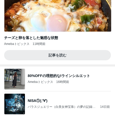
チーズと卵を落とした魅惑な状態
Amebaトピックス
11時間前
記事を読む
80%OFFの理想的なIラインシルエット
Amebaトピックス
16時間前
NISA①(;'∀')
パラスジュエリー（白美女神宝珠）の夢の記録
14日前
（続編）