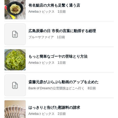
有名鮨店の大将も足繫く通う店
Amebaトピックス
1日前
広島原爆の日 市長の言葉に動揺する総理
ブルーサファイア
1日前
もっと簡単なゴーヤの苦味とり方法
Amebaトピックス
1日前
斎藤元彦がぶらぶら動画のアップを止めた
Bank of Dreamの公営競技はどこへ行く
8日前
はっきりと告げた慰謝料の請求
Amebaトピックス
2日前