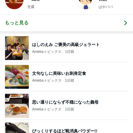
甘露
はやパパ
もっと見る
はしのえみ ご褒美の高級ジェラート
Amebaトピックス
1日前
文句なしに美味いお刺身定食
Amebaトピックス
1日前
思い通りにならず不穏になった義母
Amebaトピックス
1日前
びっくりするほど靴消臭パウダー!!