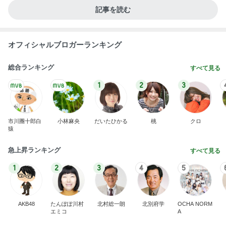
記事を読む
オフィシャルブロガーランキング
総合ランキング
すべて見る
1
2
3
市川團十郎白
小林麻央
だいたひかる
桃
クロ
猿
急上昇ランキング
すべて見る
1
2
3
4
5
AKB48
たんぽぽ川村
北村総一朗
北別府学
OCHA NORM
エミコ
A