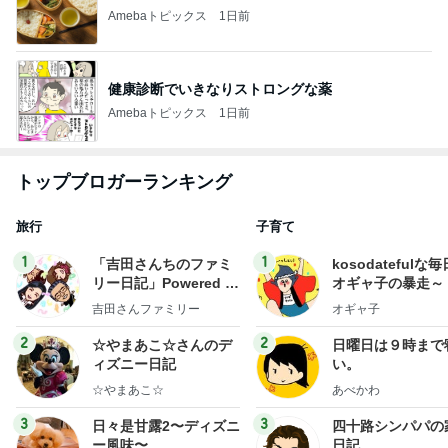
Amebaトピックス
1日前
健康診断でいきなりストロングな薬
Amebaトピックス
1日前
トップブロガーランキング
旅行
子育て
1
1
「吉田さんちのファミ
kosodatefulな毎
リー日記」Powered b
オギャ子の暴走～
y Ameba 吉田さんファ
吉田さんファミリー
オギャ子
ミリーオフィシャルブ
ログ
2
2
☆やまあこ☆さんのデ
日曜日は９時まで
ィズニー日記
い。
☆やまあこ☆
あべかわ
3
3
日々是甘露2〜ディズニ
四十路シンパパの
ー風味〜
日記