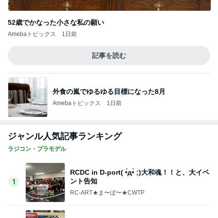
ラジコン・プラモデル
RCDC in D-port( •́д•̀ ;)大和魂！！と、大イベ
ント告知
1
RC-ART★ま〜ぼ〜★CWTP
火曜カスジャ。
2
加藤商会パパさんのブログ
原点
3
ユウ⭐︎のスローRCライフ
アソシTC28のホイール見直し
4
R-GARAGE2