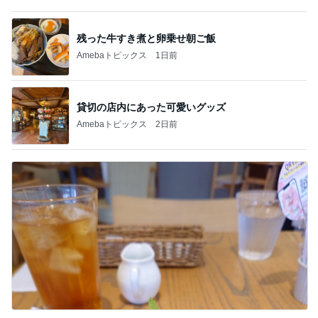
記事を読む
顔色が戻ってきた気がするメイク
Amebaトピックス
1日前
友人が決めたローンがない生活
Amebaトピックス
16時間前
上原さくら 究極のほったらかし料理
Amebaトピックス
2日前
実家じまいを経験していない両親
Amebaトピックス
1日前