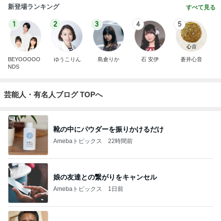
新登場ランキング
すべて見る
1
2
3
4
5
BEYOOOOO
ゆうこりん
島倉りか
石 安伊
蒼井心音
NDS
芸能人・有名人ブログ TOPへ
靴の中にパウダーを振りかけるだけ
Amebaトピックス
22時間前
娘の友達との繋がりをキャンセル
Amebaトピックス
1日前