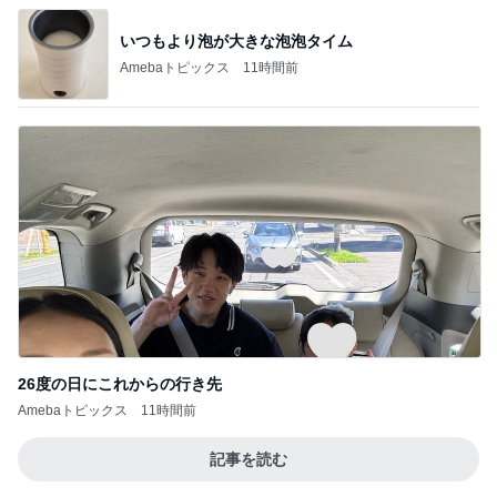
再び始めた緊張してできない呼吸法
Amebaトピックス
2日前
田中健 教わった暑さに効くツボ
Amebaトピックス
1日前
年収500万円で余裕のローン計画
Amebaトピックス
21時間前
夜寝る時の気分が違う布団乾燥機
Amebaトピックス
1日前