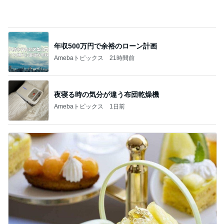
原田龍二 突然姿を現したキジに感激
Amebaトピックス
1日前
記事を読む
朝思い立って買いに行った作家の器
Amebaトピックス
1日前
学童なしの夏休みの息子の預け方
Amebaトピックス
2日前
日本屈指のパワースポットでの参拝