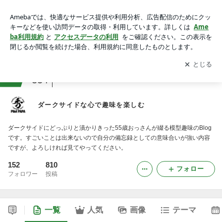
ダークサイドな心で趣味を楽しむ
アプリをダウンロードして
ブログの更新通知
を受け取りまし
開く
ょう。
ranking
ラジコン・プラモデルジャンル
334
ダークサイドな心で趣味を楽しむ
ダークサイドにどっぷりと漬かりきった55歳おっさんが綴る模型趣味のBlog
です。すごいことは出来ないので自分の備忘録としての意味合いが強い内容
ですが、よろしければ見てやってください。
152
810
フォロー
フォロワー
投稿
一覧
人気
画像
テーマ