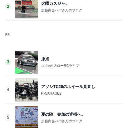
夏の陣 参加の皆様へ。
5
加藤商会パパさんのブログ
このジャンルの記事をもっと見る
レジェンド松下のなんでもプレゼン！
Amebaトピックス
22時間前
リテーナー紛失で約23,000円の出費
Amebaトピックス
2日前
急いで用意した大好きな筑前煮
Amebaトピックス
1日前