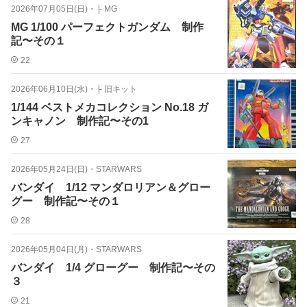
2026年07月05日(日)
・
├ MG
MG 1/100 パーフェクトガンダム 制作
記〜その１
22
2026年06月10日(水)
・
├ 旧キット
1/144 ベストメカコレクション No.18 ガ
ンキャノン 制作記〜その1
27
2026年05月24日(日)
・
STARWARS
バンダイ 1/12 マンダロリアン＆グロー
グー 制作記〜その１
28
2026年05月04日(月)
・
STARWARS
バンダイ 1/4 グローグー 制作記〜その
３
21