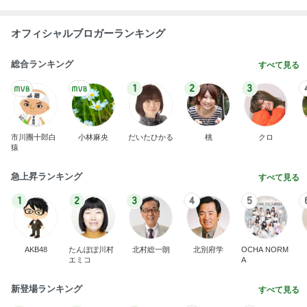
オフィシャルブロガーランキング
総合ランキング
すべて見る
1
2
3
市川團十郎白
小林麻央
だいたひかる
桃
クロ
猿
急上昇ランキング
すべて見る
1
2
3
4
5
AKB48
たんぽぽ川村
北村総一朗
北別府学
OCHA NORM
エミコ
A
新登場ランキング
すべて見る