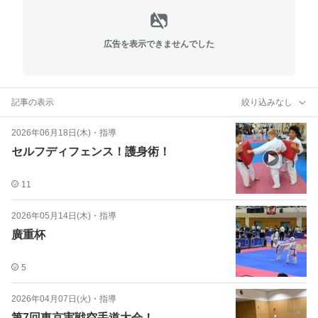
広告を表示できませんでした
記事の表示
絞り込みなし
2026年06月18日(木)
・
指導
セルフディフェンス！護身術！
11
2026年05月14日(木)
・
指導
廣重杯
5
2026年04月07日(火)
・
指導
第7回東京実戦空手道大会！