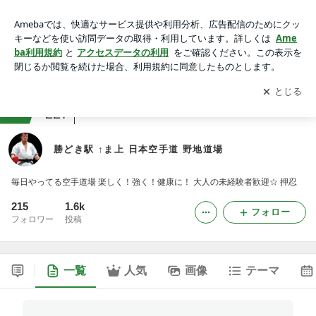
勝どき駅 ↑ま上 日本空手道 野地道場
アプリをダウンロードして
ブログの更新通知
を受け取りまし
開く
ょう。
ranking
アラサージャンル
227
勝どき駅 ↑ま上 日本空手道 野地道場
毎日やってる空手道場 楽しく！強く！健康に！ 大人の未経験者歓迎☆ 押忍
215
1.6k
フォロー
フォロワー
投稿
一覧
人気
画像
テーマ