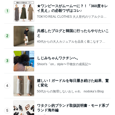
★ワンピースがムームーに？！「360度キレ
イ見え」の必殺ワザはコレ♪
1
TOKYO REAL CLOTHES 大人世代のリアルクロー
ズ
共感したブログと韓国に行ったらやりたいこ
と
2
40代からの大人カジュアルを品良く着こなすファ
ッションブログ
しじみちゃんワクチンへ。
3
Shiori's「on」style〜干物女の成長記〜
嬉しい！ガードルを毎日履き続けた結果、驚
く変化
4
50代からの無理しないおしゃれ nodoka’s Blog
ワタクシ的ブランド取扱説明書・モード系ブ
ランド海外編
5