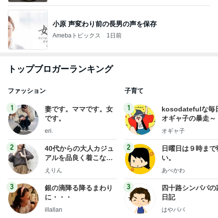
小原 声変わり前の長男の声を保存
Amebaトピックス
1日前
トップブロガーランキング
ファッション
子育て
1
1
妻です。ママです。女
kosodatefulな毎
です。
オギャ子の暴走～
eri.
オギャ子
2
2
40代からの大人カジュ
日曜日は９時まで
アルを品良く着こなす
い。
ファッションブログ
えりん
あべかわ
3
3
銀の滴降る降るまわり
四十路シンパパの
に・・・
日記
illallan
はやパパ