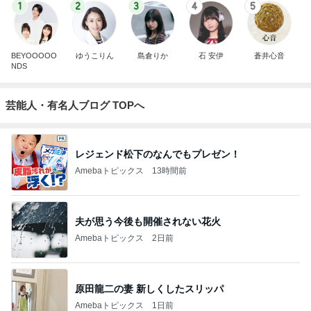
1
2
3
4
5
BEYOOOOO
ゆうこりん
島倉りか
石 安伊
蒼井心音
NDS
芸能人・有名人ブログ TOPへ
レジェンド松下のなんでもプレゼン！
Amebaトピックス
13時間前
夫が思う今後も開催されない花火
Amebaトピックス
2日前
原田龍二の妻 新しくしたスリッパ
Amebaトピックス
1日前