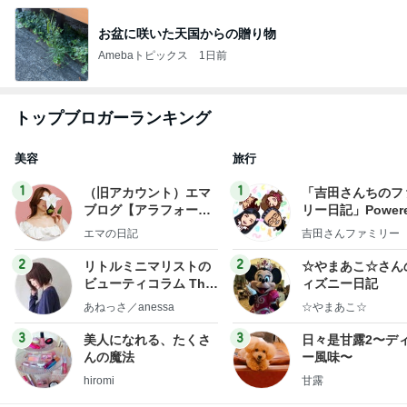
お盆に咲いた天国からの贈り物
Amebaトピックス
1日前
トップブロガーランキング
美容
旅行
1
1
（旧アカウント）エマ
「吉田さんちのフ
ブログ【アラフォー会
リー日記」Powere
社売却セカンドライ
y Ameba 吉田さ
エマの日記
吉田さんファミリー
フ】
ミリーオフィシャ
ログ
2
2
リトルミニマリストの
☆やまあこ☆さん
ビューティコラム The
ィズニー日記
little minimalist's bea
あねっさ／anessa
☆やまあこ☆
uty colum
3
3
美人になれる、たくさ
日々是甘露2〜デ
んの魔法
ー風味〜
hiromi
甘露