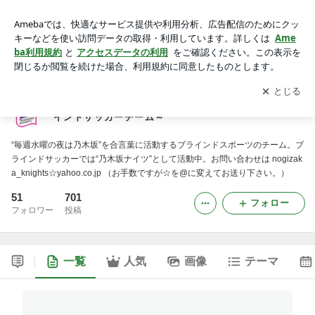
乃木坂ナイツ公式ブログ～乃木坂を本拠地とするブラインドサ
ッカーチーム～
アプリをダウンロードして
ブログの更新通知
を受け取りまし
開く
ょう。
乃木坂ナイツ公式ブログ～乃木坂を本拠地とするブラ
インドサッカーチーム～
“毎週水曜の夜は乃木坂”を合言葉に活動するブラインドスポーツのチーム。ブ
ラインドサッカーでは“乃木坂ナイツ”として活動中。お問い合わせは nogizak
a_knights☆yahoo.co.jp （お手数ですが☆を@に変えてお送り下さい。）
51
701
フォロー
フォロワー
投稿
一覧
人気
画像
テーマ