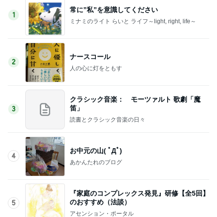
常に”私”を意識してください
1
ミナミのライト らいと ライフ～light, right, life～
ナースコール
2
人の心に灯をともす
クラシック音楽： モーツァルト 歌劇「魔
笛」
3
読書とクラシック音楽の日々
お中元の山( ﾟДﾟ)
4
あかんたれのブログ
『家庭のコンプレックス発見』研修【全5回】
のおすすめ（法談）
5
アセンション・ポータル