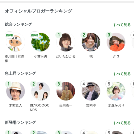
オフィシャルブロガーランキング
総合ランキング
すべて見る
1
2
3
市川團十郎白
小林麻央
だいたひかる
桃
クロ
猿
急上昇ランキング
すべて見る
1
2
3
4
5
木村直人
BEYOOOOO
美川憲一
吉岡淳
水森かおり
NDS
新登場ランキング
すべて見る
1
2
3
4
5