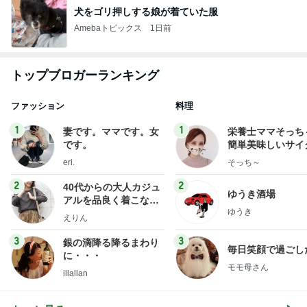
犬をゴリ押しする娘が着ていた服
Amebaトピックス
1日前
トップブロガーランキング
ファッション
料理
1
1
妻です。ママです。女
栄養士ママそっち
です。
簡単美味しいサイ
献立
eri.
そっち～
2
2
40代からの大人カジュ
ゆうき酒場
アルを品良く着こなす
ゆうき
ファッションブログ
えりん
3
3
銀の滴降る降るまわり
毎日笑顔で過ごし
に・・・
モモ母さん
illallan