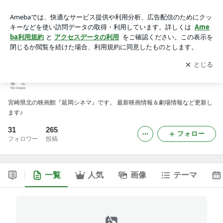
nobeokacinemaのブログ
アプリをダウンロードして
ブログの更新通知
を受け取りまし
開く
ょう。
nobeokacinemaのブログ
宮崎県北の映画館『延岡シネマ』です。 最新映画情報＆劇場情報など更新し
ます♪
31
265
フォロー
フォロワー
投稿
一覧
人気
画像
テーマ