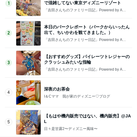
で混雑してない東京ディズニーリゾート
1
「吉田さんちのファミリー日記」Powered by Ame
ba 吉田さんファミリーオフィシャルブログ
本日のパークレポート（パークからいったん
出て、ちいかわを観てきました。）
2
「吉田さんちのファミリー日記」Powered by Ame
ba 吉田さんファミリーオフィシャルブログ
【おすすめグッズ】パイレーツトレジャーの
クラッシュみたいな指輪
3
「吉田さんちのファミリー日記」Powered by Ame
ba 吉田さんファミリーオフィシャルブログ
深夜のお茶会
4
I＆Cママ 我が家のディズニー♡ブログ
【もはや機内販売ではない、機内販売】@JA
L
5
日々是甘露2〜ディズニー風味〜