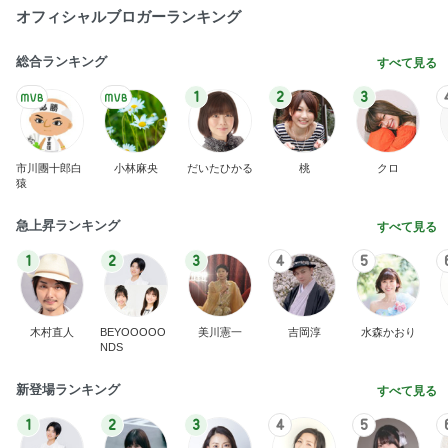
オフィシャルブロガーランキング
総合ランキング
すべて見る
1
2
3
市川團十郎白
小林麻央
だいたひかる
桃
クロ
猿
急上昇ランキング
すべて見る
1
2
3
4
5
木村直人
BEYOOOOO
美川憲一
吉岡淳
水森かおり
NDS
新登場ランキング
すべて見る
1
2
3
4
5