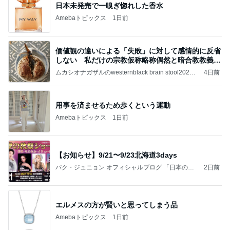
日本未発売で一嗅ぎ惚れした香水
Amebaトピックス
1日前
価値観の違いによる「失敗」に対して感情的に反省
しない 私だけの宗教仮称略称偶然と暗合教教義候
補
ムカシオナガザルのwesternblack brain stool2024
4日前
年（令和6）11月25日以来減酒断煙再開ムカシオナ
ガザル
用事を済ませるため歩くという運動
Amebaトピックス
1日前
【お知らせ】9/21〜9/23北海道3days
パク・ジュニョン オフィシャルブログ 「日本の
2日前
心」 powered by Ameba
エルメスの方が賢いと思ってしまう品
Amebaトピックス
1日前