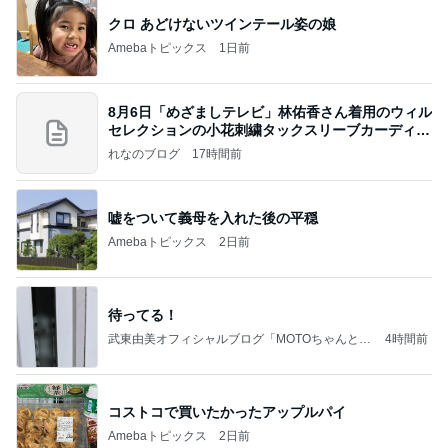
クロ あどけないツインテール姿の娘
Amebaトピックス
1日前
8月6日「めざましテレビ」林佑香さん着用のウィル
セレクションの小花刺繍タックスリーブカーディガ
ン
れなのブログ
17時間前
嘘をついて義母を入れた後の平穏
Amebaトピックス
2日前
待ってる！
武東由美オフィシャルブログ「MOTOちゃんとの
4時間前
はっぴぃな毎日」Powered by Ameba
コストコで買いたかったアップルパイ
Amebaトピックス
2日前