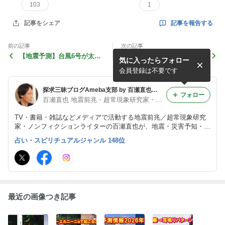
103
1
記事を報告する
記事をシェア
前の記事
次の記事
【地震予測】台風6号が太平
【地震前兆】林湧森氏・リシ
気に入ったらフォロー
洋に抜けて、その後に大きめ
ルさん・麒麟地震研が地震予
の地震が起きそうなところ
測＋頭痛・水温・イオノグラ
会員登録は不要です
は？
ム等前兆が揃った
探求三昧ブログAmeba支部 by 百瀬直也（地震前兆・超常現象研究家/ライター）
フォロー
百瀬直也 地震前兆・超常現象研究家・ライター・ブロガー
TV・書籍・雑誌などメディアで活動する地震前兆／超常現象研究
家・ノンフィクションライターの百瀬直也が、地震・災害予知・予
言・防災・スピリチュアル関連の情報を提供。 ブログ記事を書い
占い・スピリチュアルジャンル 148位
ていない人を除いてフォロー返します。 連絡はメールでお願いし
ます。
最近の画像つき記事