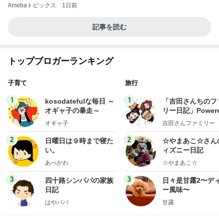
Amebaトピックス
1日前
記事を読む
トップブロガーランキング
子育て
旅行
1
1
kosodatefulな毎日 ～
「吉田さんちのフ
オギャ子の暴走～
リー日記」Powere
y Ameba 吉田さ
オギャ子
吉田さんファミリー
ミリーオフィシャ
ログ
2
2
日曜日は９時まで寝た
☆やまあこ☆さん
い。
ィズニー日記
あべかわ
☆やまあこ☆
3
3
四十路シンパパの家族
日々是甘露2〜デ
日記
ー風味〜
はやパパ
甘露