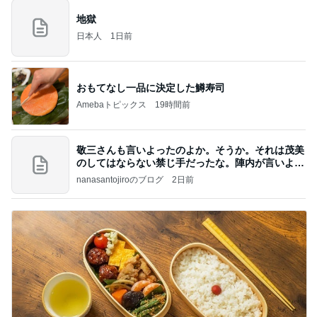
地獄
日本人
1日前
おもてなし一品に決定した鱒寿司
Amebaトピックス
19時間前
敬三さんも言いよったのよか。そうか。それは茂美
のしてはならない禁じ手だったな。陣内が言いよる
のよ
nanasantojiroのブログ
2日前