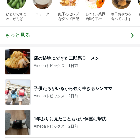
ひとりでもま
ラテログ
紅子のセレブ
モバイル業界
毎日おやつを
めにがんばる
なグルメ日記
で働く平社員
食べています
ブログ
のブログ
もっと見る
店の跡地にできた二郎系ラーメン
Amebaトピックス
1日前
子供たちがいるから強く生きるシンママ
Amebaトピックス
2日前
1年ぶりに見たこともない体重に撃沈
Amebaトピックス
2日前