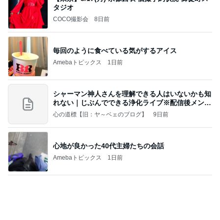
タジオ
COCO撮影会
8日前
毎回のように食べている気がするアイス
Amebaトピックス
1日前
シャーマン神人さんを理解できる人はいないかも知
れない｜じぶんでできる浄化ライブ※配信後メンバ
ー限
心の道標【旧：ヤ～ベェのブログ】
9日前
心地が良かった40代主婦たちの会話
Amebaトピックス
1日前