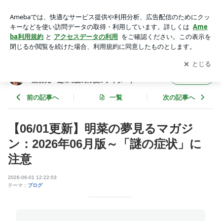
【06/01更新】明菜の夢見るマガジン：2026年06月版～「謎の
症状」に注意 | 探求三昧ブログAmeba支部 by 百瀬直也（地震
アプリをダウンロードして
ブログの更新通知
を受け取りまし
開く
前兆・超常現象研究家/ライター）
ょう。
探求三昧ブログAmeba支部 by 百瀬直也（地
フォロー
震前兆・超常現象研究家/ライター）
前の記事へ
一覧
次の記事へ
【06/01更新】明菜の夢見るマガジ
ン：2026年06月版～「謎の症状」に
注意
2026-06-01 12:22:03
テーマ：
ブログ