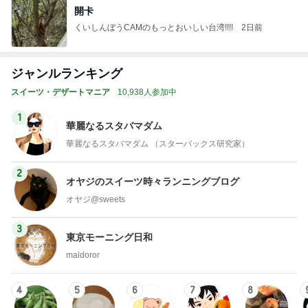
開卡
くいしんぼうCAMのもっとおいしい台湾!!!!
2日前
ジャンルランキング
スイーツ・デザートマニア
10,938人参加中
1
華麗なるスタバマダム
華麗なるスタバマダム （スターバックス研究家）
2
オヤジのスイーツ時々ランニングブログ
オヤジ@sweets
3
東京モーニング日和
maldoror
4
5
6
7
8