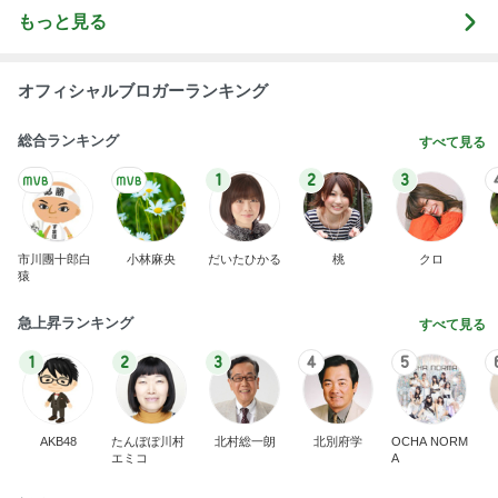
もっと見る
オフィシャルブロガーランキング
総合ランキング
すべて見る
1
2
3
市川團十郎白
小林麻央
だいたひかる
桃
クロ
猿
急上昇ランキング
すべて見る
1
2
3
4
5
AKB48
たんぽぽ川村
北村総一朗
北別府学
OCHA NORM
エミコ
A