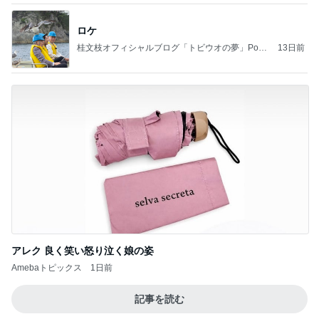
ロケ
桂文枝オフィシャルブログ「トビウオの夢」Pow
13日前
ered by Ameba
アレク 良く笑い怒り泣く娘の姿
Amebaトピックス
1日前
記事を読む