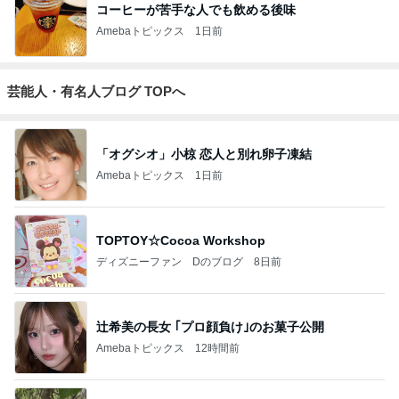
コーヒーが苦手な人でも飲める後味
Amebaトピックス
1日前
芸能人・有名人ブログ TOPへ
「オグシオ」小椋 恋人と別れ卵子凍結
Amebaトピックス
1日前
TOPTOY☆Cocoa Workshop
ディズニーファン Dのブログ
8日前
辻希美の長女 ｢プロ顔負け｣のお菓子公開
Amebaトピックス
12時間前