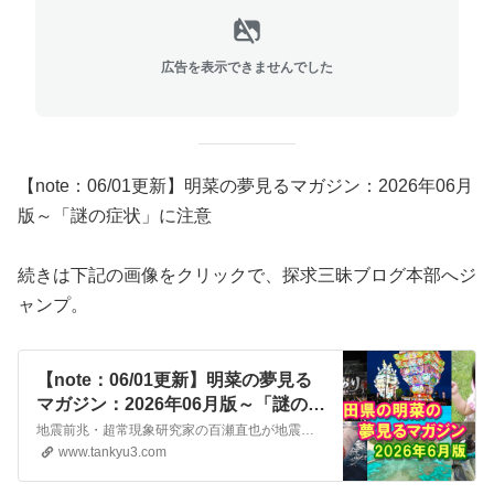
広告を表示できませんでした
【note：06/01更新】明菜の夢見るマガジン：2026年06月
版～「謎の症状」に注意
続きは下記の画像をクリックで、探求三昧ブログ本部へジ
ャンプ。
【note：06/01更新】明菜の夢見る
マガジン：2026年06月版～「謎の症
状」に注意
地震前兆・超常現象研究家の百瀬直也が地震予知・災害・防災・予言などを探求するWeb/ブログ
www.tankyu3.com