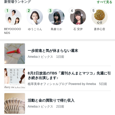
新登場ランキング
すべて見る
1
2
3
4
5
BEYOOOOO
ゆうこりん
島倉りか
石 安伊
蒼井心音
NDS
一歩前進と気が休まらない週末
Amebaトピックス
1日前
8月2日放送のTBS「週刊さんまとマツコ」先週に引
き続き出演します♪
植草美幸オフィシャルブログ Powered by Ameba
5日前
活動と金の買取りで得た収入
Amebaトピックス
2日前