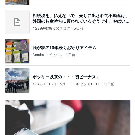
相続税を、払えないで、売りに出されて不動産は、
外国のお金持ちに買われているそうです。やばいで
すよ
ht9299yzf祈りのブログ
5日前
我が家の10年続くお守りアイテム
Amebaトピックス
1日前
ポッキー以来の・・・初ビーナス♪
ＳＲ♡ＬＯＶＥＲの・・・キックでＧＯ♪
11日前