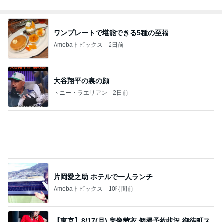
ワンプレートで堪能できる5種の至福
Amebaトピックス
2日前
大谷翔平の裏の顔
トニー・ラエリアン
2日前
片岡愛之助 ホテルで一人ランチ
Amebaトピックス
10時間前
【東京】8/17(月) 宗像茜衣 個撮予約状況 御徒町ス