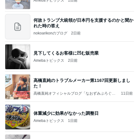
Amebaトピックス
1日前
何故トランプ大統領が日本円を支援するのかと聞か
れた時の答え
nokoarikonのブログ
2日前
見下してくるお客様に凹む販売業
Amebaトピックス
2日前
高橋直純のトラブルメーカー第1167回更新しまし
た！
高橋直純オフィシャルブログ「なおずみぶろぐ」
11日前
Powered by Ameba
体重減少に効果がなかった調整日
Amebaトピックス
1日前