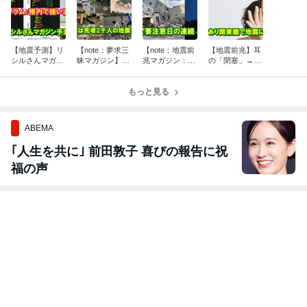
【地震予測】リ
【note：夢求三
【note：地震前
【地震前兆】耳
シルさんマガジ
昧マガジン】ス
兆マガジン：0
の「閉塞」→キ
ンで新規の予測
ーパーエルニー
5/01更新】地震
ーン音の耳鳴り
＋イオノグラム
ニョで起こり得
予測情報2026年
が24時間で3回
で稚内など強い
ること(2)犠牲者
もっと見る
05月版～月齢で
も～関東圏で強
波形で注意を
2千人の地震も
要注意日の連
めの地震か？
ABEMA
｢人生を共に｣ 前田敦子 喜びの報告に祝
福の声