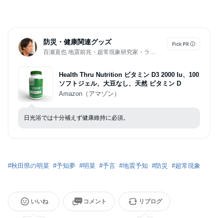
防災・健康関連グッズ
百瀬直也 地震前兆・超常現象研究家・ライター・ブロガー
Health Thru Nutrition ビタミン D3 2000 Iu、100
ソフトジェル、大豆なし、天然 ビタミン D
Amazon（アマゾン）
日光浴では十分補えず健康維持に必須。
#
秋田県の明菜
#
予知夢
#
明菜
#
予言
#
地震予知
#
防災
#
超常現象
いいね
コメント
リブログ