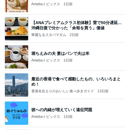
Amebaトピックス
1日前
【ANAプレミアムクラス初体験】雷で50分遅延…
沖縄往復で分かった「余裕を買う」価値
華麗なるスタバマダム
2日前
堀ちえみの夫 妻はパンで夫は米
Amebaトピックス
1日前
最近の香港で食べて感動したもの、いろいろまと
め！
香港在住えりのおいしい食べ歩きガイド
13日前
彼への内緒が増えていく遠征問題
Amebaトピックス
1日前