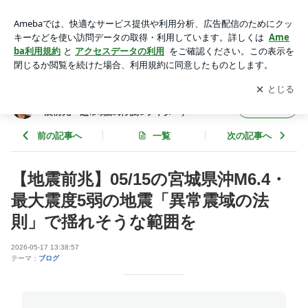
【地震前兆】05/15の宮城県沖M6.4・最大震度5弱の地震「異
常震域の法則」で揺れそうな範囲を | 探求三昧ブログAmeba支
アプリをダウンロードして
ブログの更新通知
を受け取りまし
開く
部 by 百瀬直也（地震前兆・超常現象研究家/ライター）
ょう。
探求三昧ブログAmeba支部 by 百瀬直也（地
フォロー
震前兆・超常現象研究家/ライター）
前の記事へ
一覧
次の記事へ
【地震前兆】05/15の宮城県沖M6.4・
最大震度5弱の地震「異常震域の法
則」で揺れそうな範囲を
2026-05-17 13:38:57
テーマ：
ブログ