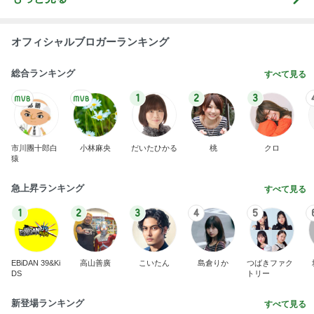
オフィシャルブロガーランキング
総合ランキング
すべて見る
1
2
3
市川團十郎白
小林麻央
だいたひかる
桃
クロ
猿
急上昇ランキング
すべて見る
1
2
3
4
5
EBiDAN 39&Ki
高山善廣
こいたん
島倉りか
つばきファク
DS
トリー
新登場ランキング
すべて見る