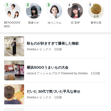
1
2
3
4
5
BEYOOOOO
島倉りか
ゆうこりん
石 安伊
蒼井心音
NDS
秋ものが好きすぎて爆発した物欲
Amebaトピックス
2日前
横浜SOGOうまいもの大会
nanaオフィシャルブログ Powered by Ameba
11日前
だいた 30代で気づいた平凡な幸せ
Amebaトピックス
1日前