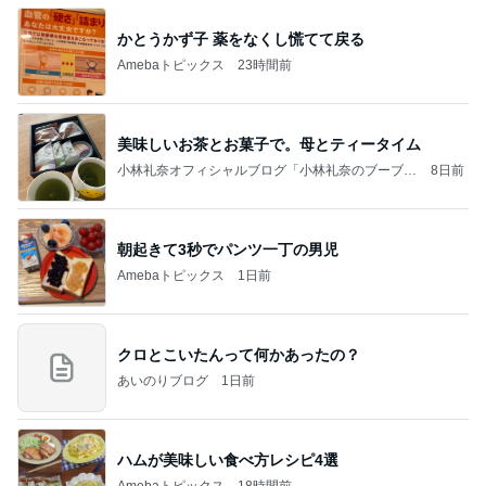
かとうかず子 薬をなくし慌てて戻る
Amebaトピックス
23時間前
美味しいお茶とお菓子で。母とティータイム
小林礼奈オフィシャルブログ「小林礼奈のブーブー
8日前
ブログ」Powered by Ameba
朝起きて3秒でパンツ一丁の男児
Amebaトピックス
1日前
クロとこいたんって何かあったの？
あいのりブログ
1日前
ハムが美味しい食べ方レシピ4選
Amebaトピックス
18時間前