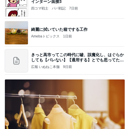
インターン面接3
四コマ戦士 パパ戦記
7日前
綺麗に拭いていた箱でする工作
Amebaトピックス
1日前
きっと高市ってこの時代に嘘、誤魔化し、はぐらか
しても【バレない】【通用する】とでも思ってたん
だろ
広報 いぬねこ本舗
9日前