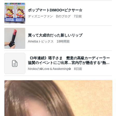
ポップマートDIMOO×ピクサー☆
ディズニーファン Dのブログ
7日前
買って大成功だった新しいリップ
Amebaトピックス
18時間前
《3年連続》瑶子さま 懇意の高級カーディーラー
協賛のイベントにご出席…宮内庁が懸念する“熱心
すぎ
hirokoの✿Love＆Awakening✿
8日前