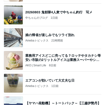
20260803 鬼郁隊4人衆で中ちゃん釣行 写メ
中ちゃんのブログ
1日前
娘の帰省が楽しみでもツライ別れ
Amebaトピックス
21時間前
業務用アイスどこに売ってる？ロッテやタカナシ等
安い市販の2リットルアイスは業務スーパーやシャ
トレ
AKO | Smart Life
8日前
エアコンが効いていて大丈夫な日
Amebaトピックス
1日前
【ヤマハ発動機】～トートバック～【三越伊勢丹】