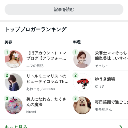
記事を読む
トップブロガーランキング
美容
料理
1
1
（旧アカウント）エマ
栄養士ママそっち
ブログ【アラフォー会
簡単美味しいサイ
社売却セカンドライ
献立
エマの日記
そっち～
フ】
2
2
リトルミニマリストの
ゆうき酒場
ビューティコラム The
ゆうき
little minimalist's bea
あねっさ／anessa
uty colum
3
3
美人になれる、たくさ
毎日笑顔で過ごし
んの魔法
モモ母さん
hiromi
もっと見る