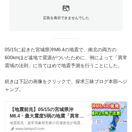
広告を表示できませんでした
05/15に起きた宮城県沖M6.4の地震で、南北の両方の
600kmほど遠地で震源がついたために、例によって「異常
震域の法則」に当てはめで地震予測を行うことにした。
続きは下記の画像をクリックで、探求三昧ブログ本部へジ
ャンプ。
【地震前兆】05/15の宮城県沖
M6.4・最大震度5弱の地震「異常震
域の法則」で揺れそうな範囲を予測
地震前兆・超常現象研究家の百瀬直也が地震予知・災害・防災・予言などを探求するWeb/ブログ
www.tankyu3.com