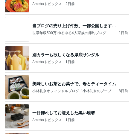
Amebaトピックス
2日前
当ブログの売り上げ件数、一部公開します…
世帯年収500万 ゆるゆる4人家族の節約ブログ 〜
1日前
ケチ旦那と金銭感覚マヒ嫁の日々〜
別カラーも欲しくなる厚底サンダル
Amebaトピックス
1日前
美味しいお茶とお菓子で。母とティータイム
小林礼奈オフィシャルブログ「小林礼奈のブーブー
8日前
ブログ」Powered by Ameba
一目惚れしてお迎えした黒い琺瑯
Amebaトピックス
1日前