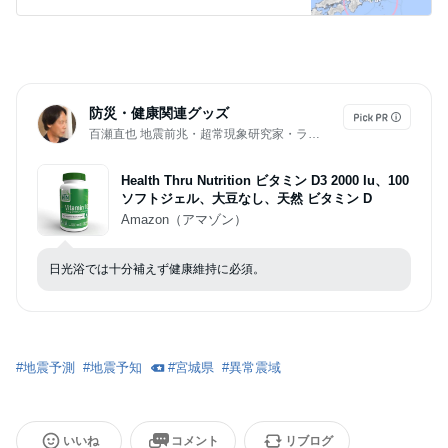
防災・健康関連グッズ
百瀬直也 地震前兆・超常現象研究家・ライター・ブロガー
Health Thru Nutrition ビタミン D3 2000 Iu、100
ソフトジェル、大豆なし、天然 ビタミン D
Amazon（アマゾン）
日光浴では十分補えず健康維持に必須。
#
地震予測
#
地震予知
#
宮城県
#
異常震域
いいね
コメント
リブログ