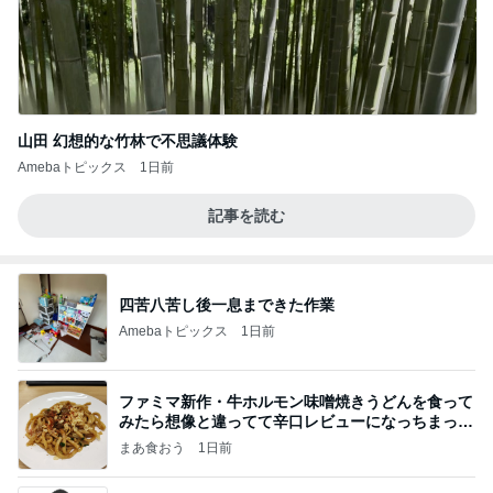
山田 幻想的な竹林で不思議体験
Amebaトピックス
1日前
記事を読む
四苦八苦し後一息まできた作業
Amebaトピックス
1日前
ファミマ新作・牛ホルモン味噌焼きうどんを食って
みたら想像と違ってて辛口レビューになっちまった
話
まあ食おう
1日前