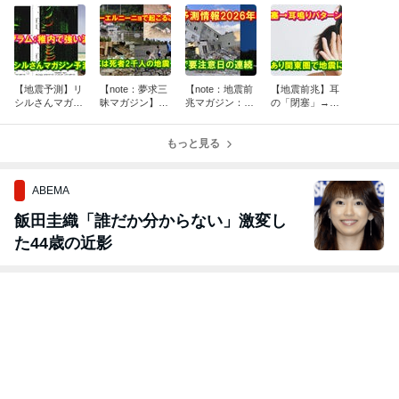
【地震予測】リ
【note：夢求三
【note：地震前
【地震前兆】耳
シルさんマガジ
昧マガジン】ス
兆マガジン：0
の「閉塞」→キ
ンで新規の予測
ーパーエルニー
5/01更新】地震
ーン音の耳鳴り
＋イオノグラム
ニョで起こり得
予測情報2026年
が24時間で3回
で稚内など強い
ること(2)犠牲者
もっと見る
05月版～月齢で
も～関東圏で強
波形で注意を
2千人の地震も
要注意日の連
めの地震か？
ABEMA
飯田圭織「誰だか分からない」激変し
た44歳の近影