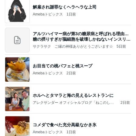
解雇され謝罪なくヘラヘラな上司
Amebaトピックス
1日前
アルツハイマー病が第3の糖尿病と呼ばれる理由…
糖の摂りすぎが脳細胞を破壊しかねないインスリン
の恐
サクラサク ご縁の神様ありがとうございます☆
5日前
お目当ての桃パフェと桃スープ
Amebaトピックス
2日前
ホルヘとタマラと海の見えるレストランに
アレクサンダー オフィシャルブログ「ねこのしっ
2日前
ぽ欲しいな」Powered by Ameba
コメダで食べた充分高級なかき氷
Amebaトピックス
1日前