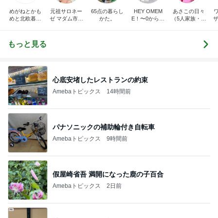
めがねとかも
元祖サロネー
65点の暮らし
HEY OMEM
あさこの日々
めと北欧暮ら
ゼ マダム市川
かた。
E！〜0からの
（5人家族・投
ザ
し
のほのぼのブ
家づくり〜
資・家計簿・
納
ログ
雑貨）
もっと見る
心底安堵したレストランの約束
Amebaトピックス
14時間前
パナソニックの補助輪付き自転車
Amebaトピックス
9時間前
假屋崎省吾 満開になった鹿の子百合
Amebaトピックス
2日前