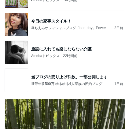
今日の家事スタイル！
堀ちえみオフィシャルブログ「hori-day」Powered
2日前
by Ameba
施設に入れても楽にならない介護
Amebaトピックス
22時間前
当ブログの売り上げ件数、一部公開します…
世帯年収500万 ゆるゆる4人家族の節約ブログ 〜
1日前
ケチ旦那と金銭感覚マヒ嫁の日々〜