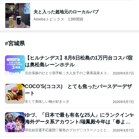
夫と入った超地元のローカルパブ
Amebaトピックス
13時間前
#
宮城県
【ヒルナンデス】8月6日松島の1万円台コスパ宿
は奥松島レーンホテル
元出張族のひとり宿手帖｜大人女子のご褒美温泉＆コス
2026年8月7日
パホテル
COCO’S(ココス) とても焦ったバースデーデザ
ート
安くて美味しい物が好き☆彡
2026年8月7日
ゆづ、「日本で最も有名な25人」にランクイン✨
海外データ系アカウント/瑞鳳殿今年は「春よ、
来い」
羽生結弦選手応援団♡紫色のブログ♡コラージュととも
2026年8月7日
に羽生選手の過去と未来を応援します(*^^*)よろしくお願