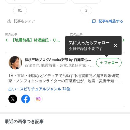
81
2
記事を報告する
記事をシェア
前の記事
次の記事
【地震前兆】林湧森氏・リシ
【地震前兆】イオノグラム・
気に入ったらフォロー
ルさん・麒麟地震研が地震予
稚内・九州・沖縄で不穏な波
測＋頭痛・水温・イオノグラ
形あり～三陸沖でスロースリ
会員登録は不要です
ム等前兆が揃った
ップ発生で後発の地
探求三昧ブログAmeba支部 by 百瀬直也（地震前兆・超常現象研究家/ライター）
フォロー
百瀬直也 地震前兆・超常現象研究家・ライター・ブロガー
TV・書籍・雑誌などメディアで活動する地震前兆／超常現象研究
家・ノンフィクションライターの百瀬直也が、地震・災害予知・予
言・防災・スピリチュアル関連の情報を提供。 ブログ記事を書い
占い・スピリチュアルジャンル 74位
ていない人を除いてフォロー返します。 連絡はメールでお願いし
ます。
最近の画像つき記事