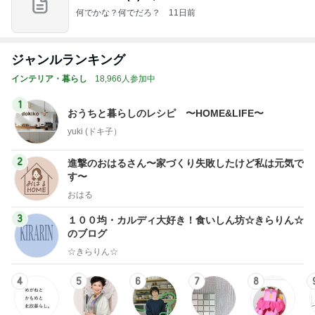
何でかな？何でだろ？
11日前
ジャンルランキング
インテリア・暮らし
18,966人参加中
1
おうちと暮らしのレシピ 〜HOME&LIFE〜
yuki (ドキ子）
2
進撃のおはるさん〜家づくり失敗したけど私は元気で
す〜
おはる
3
１００均・カルディ大好き！食いしん坊☆きらりん☆
のブログ
☆きらりん☆
4
5
6
7
8