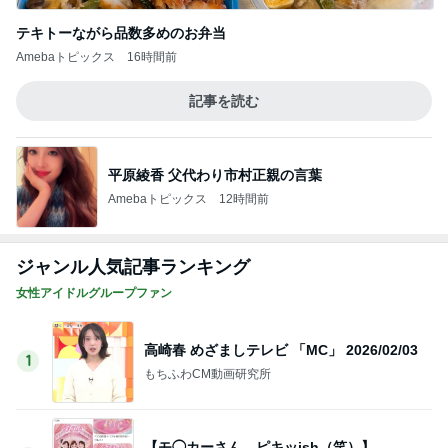
テキトーながら品数多めのお弁当
Amebaトピックス
16時間前
記事を読む
平原綾香 父代わり市村正親の言葉
Amebaトピックス
12時間前
ジャンル人気記事ランキング
女性アイドルグループファン
高崎春 めざましテレビ 「MC」 2026/02/03
1
もちふわCM動画研究所
【モ◯カーさん、ピキッish（笑）】