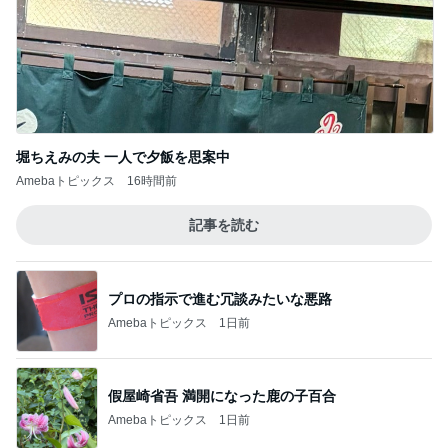
堀ちえみの夫 一人で夕飯を思案中
Amebaトピックス
16時間前
記事を読む
プロの指示で進む冗談みたいな悪路
Amebaトピックス
1日前
假屋崎省吾 満開になった鹿の子百合
Amebaトピックス
1日前