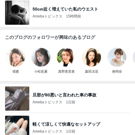
50cm近く増えていた私のウエスト
Amebaトピックス
15時間前
このブログのフォロワーが興味のあるブログ
壇蜜
小松彩夏
真野恵里菜
森田涼花
南明奈
旦那が80悪いと言われた車の事故
Amebaトピックス
1日前
軽くて涼しくて快適なセットアップ
Amebaトピックス
1日前