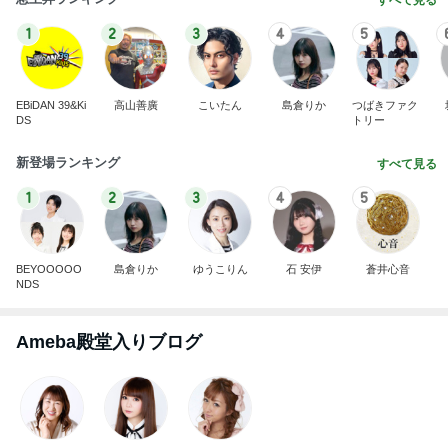
すべて見る
1
2
3
4
5
EBiDAN 39&Ki
高山善廣
こいたん
島倉りか
つばきファク
DS
トリー
新登場ランキング
すべて見る
1
2
3
4
5
BEYOOOOO
島倉りか
ゆうこりん
石 安伊
蒼井心音
NDS
Ameba殿堂入りブログ