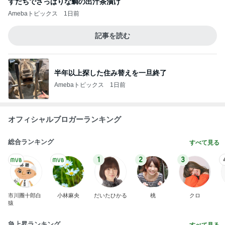
すだちでさっぱりな鯛の出汁茶漬け
Amebaトピックス
1日前
記事を読む
半年以上探した住み替えを一旦終了
Amebaトピックス
1日前
オフィシャルブロガーランキング
総合ランキング
すべて見る
1
2
3
市川團十郎白
小林麻央
だいたひかる
桃
クロ
猿
急上昇ランキング