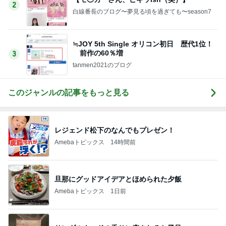
2
白線番長のブログ〜夢見る頃を過ぎても〜season7
≒JOY 5th Single オリコン初日 歴代1位！
前作の60％増
3
tanmen2021のブログ
このジャンルの記事をもっと見る
レジェンド松下のなんでもプレゼン！
Amebaトピックス
14時間前
旦那にグッドアイデアとほめられた夕飯
Amebaトピックス
1日前