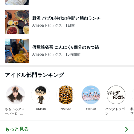
野沢 バブル時代の仲間と焼肉ランチ
Amebaトピックス
1日前
假屋崎省吾 にんにく6個分のもつ鍋
Amebaトピックス
15時間前
アイドル部門ランキング
ももいろクロ
AKB48
NMB48
SKE48
パンダドラゴ
私
ーバーZ 高
ン
学
城れに
もっと見る