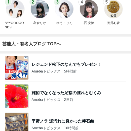
1
2
3
4
5
BEYOOOOO
島倉りか
ゆうこりん
石 安伊
蒼井心音
NDS
芸能人・有名人ブログ TOPへ
レジェンド松下のなんでもプレゼン！
Amebaトピックス
5時間前
施術でなくなった足指の腫れとむくみ
Amebaトピックス
2日前
平野ノラ 泥汚れに良かった棒石鹸
Amebaトピックス
16時間前