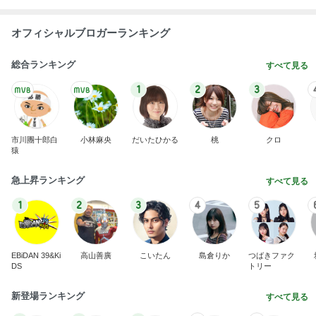
オフィシャルブロガーランキング
総合ランキング
すべて見る
1
2
3
市川團十郎白
小林麻央
だいたひかる
桃
クロ
猿
急上昇ランキング
すべて見る
1
2
3
4
5
EBiDAN 39&Ki
高山善廣
こいたん
島倉りか
つばきファク
DS
トリー
新登場ランキング
すべて見る