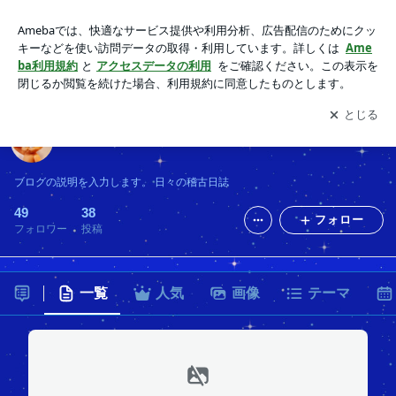
川端道場先生のブログ
アプリをダウンロードして
ブログの更新通知
を受け取りまし
開く
ょう。
川端道場先生のブログ
ブログの説明を入力します。 日々の稽古日誌
49
38
フォロー
フォロワー
投稿
一覧
人気
画像
テーマ