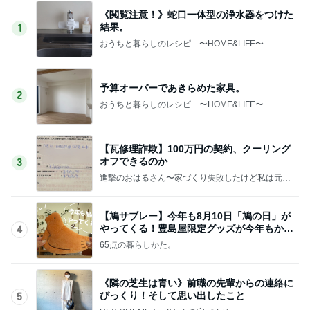
《閲覧注意！》蛇口一体型の浄水器をつけた
結果。
1
おうちと暮らしのレシピ 〜HOME&LIFE〜
予算オーバーであきらめた家具。
2
おうちと暮らしのレシピ 〜HOME&LIFE〜
【瓦修理詐欺】100万円の契約、クーリング
オフできるのか
3
進撃のおはるさん〜家づくり失敗したけど私は元気
です〜
【鳩サブレー】今年も8月10日「鳩の日」が
やってくる！豊島屋限定グッズが今年もかわ
4
いすぎる♡
65点の暮らしかた。
《隣の芝生は青い》前職の先輩からの連絡に
びっくり！そして思い出したこと
5