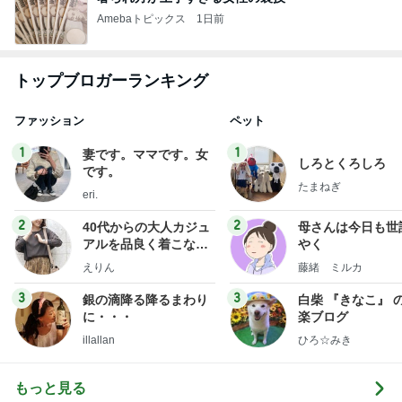
Amebaトピックス
1日前
トップブロガーランキング
ファッション
ペット
1
1
妻です。ママです。女
しろとくろしろ
です。
たまねぎ
eri.
2
2
40代からの大人カジュ
母さんは今日も世
アルを品良く着こなす
やく
ファッションブログ
えりん
藤緒 ミルカ
3
3
銀の滴降る降るまわり
白柴 『きなこ』 
に・・・
楽ブログ
illallan
ひろ☆みき
もっと見る