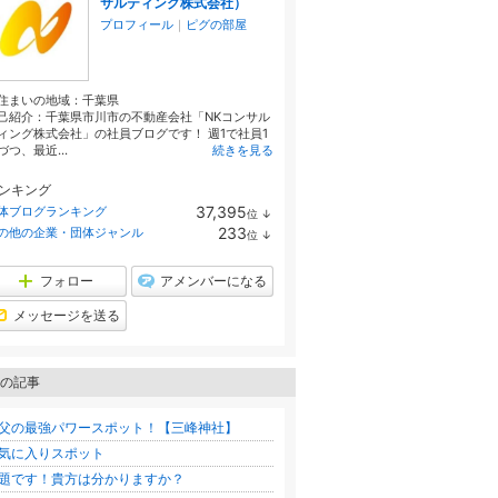
サルティング株式会社）
プロフィール
｜
ピグの部屋
す！よかったらフォローお願いいます！
住まいの地域：
千葉県
己紹介：千葉県市川市の不動産会社「NKコンサル
ィング株式会社」の社員ブログです！ 週1で社員1
づつ、最近...
続きを見る
ンキング
37,395
体ブログランキング
位
↓
ラ
233
の他の企業・団体ジャンル
位
↓
ン
ラ
キ
ン
ン
キ
フォロー
アメンバーになる
グ
ン
下
グ
メッセージを送る
降
下
降
の記事
父の最強パワースポット！【三峰神社】
気に入りスポット
題です！貴方は分かりますか？