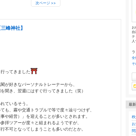
次ページ
>>
「不動産Pro」熱血社員ブログ
の不動産会社「NKコンサルティング株式会社」。ただいま社員の日常を配信中で
【三峰神社】
お
自
テ
人
ラ
全
そ
に行ってきました
仏閣が好きなパーソナルトレーナーから、
判を聞き、翌週にはすぐ行ってきました（笑）
われているそう。
最新
いても、霧や交通トラブルで等で度々辿りつけず、
仕事や経営）」を迎えることが多いとされます。
秩
の参拝ツアーが度々と組まれるようですが、
お
催行不可となってしまうことも多いのだとか。
問