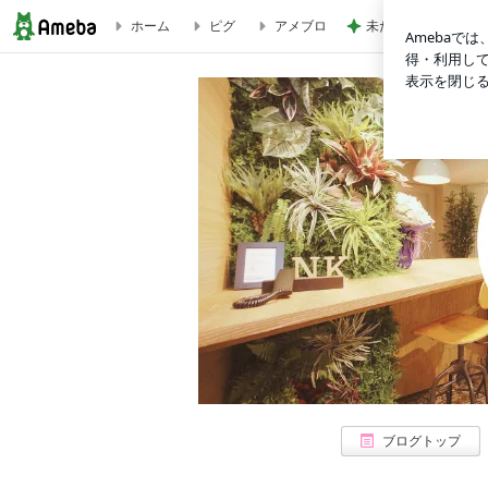
ホーム
ピグ
アメブロ
未だに息子が欲しが
「不動産Pro」熱血社員ブログ
ブログトップ