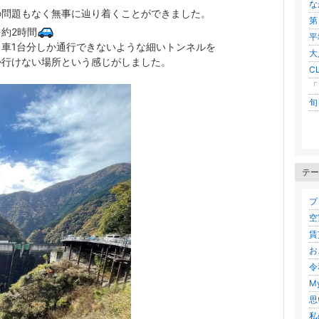
な
の問題もなく無事に辿り着くことができました。
第
約2時間
平
車1台分しか通行できないような細いトンネルを
大
か行けない場所という感じがしました。
C
「
旬
テー
ブロ
空
賃貸
お
令
My
思
私