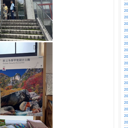
20
20
20
20
20
20
20
20
20
20
20
20
20
20
20
20
20
20
20