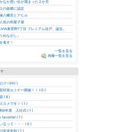
かなか思い出が溜まった２か月
２の故郷に認定
塚八幡宮とアヒル
人気の和菓子屋
LIVIA東菅野1丁目 プレミアム住戸、誕生。
うめながし」
を食す！
一覧を見る
画像一覧を見る
マ
グ ( 910 )
室対策セミナー開催！！ ( 0 )
 ( 8 )
ススメです！ ( 1 )
和6年度 入社式 ( 1 )
 favorite! ( 1 )
い立って・・・ ( 0 )
の年末年始 ( 1 )