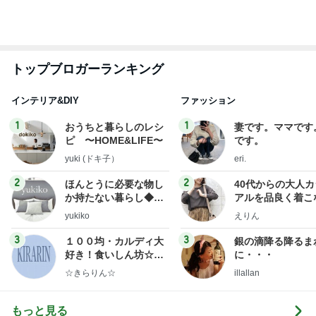
オフィシャルブロガーランキング
総合ランキング
すべて見る
1
2
3
市川團十郎白
小林麻央
だいたひかる
桃
クロ
猿
急上昇ランキング
すべて見る
1
2
3
4
5
木村直人
BEYOOOOO
美川憲一
吉岡淳
水森かおり
NDS
新登場ランキング
すべて見る