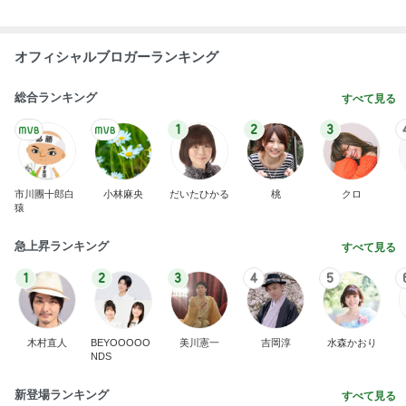
よく食べる娘の増えてきた忘れ物
Amebaトピックス
2日前
息子が希望したさっぱりした補食
Amebaトピックス
1日前