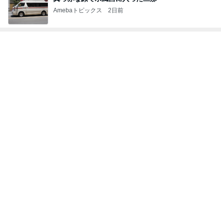
Amebaトピックス
2日前
トップブロガーランキング
インテリア&DIY
ファッション
1
1
おうちと暮らしのレシ
妻です。ママです
ピ 〜HOME&LIFE〜
です。
yuki (ドキ子）
eri.
2
2
ほんとうに必要な物し
40代からの大人
か持たない暮らし◆Ke
アルを品良く着こ
ep Life Simple◆〜イ
ファッションブロ
yukiko
えりん
ンテリアのきろく〜
3
3
１００均・カルディ大
銀の滴降る降るま
好き！食いしん坊☆き
に・・・
らりん☆のブログ
☆きらりん☆
illallan
もっと見る