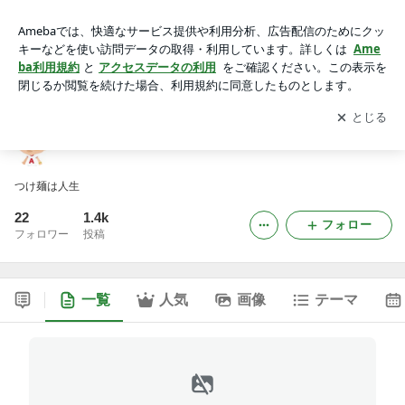
エヌジマの大冒険
アプリをダウンロードして
ブログの更新通知
を受け取りまし
開く
ょう。
エヌジマの大冒険
つけ麺は人生
22
1.4k
フォロー
フォロワー
投稿
一覧
人気
画像
テーマ