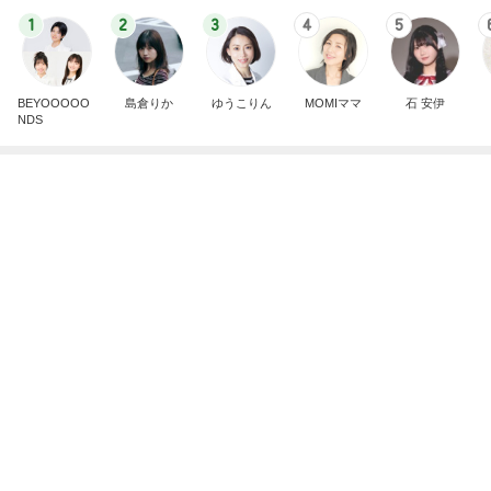
松本 歌謡曲BARへアポなし訪問
Amebaトピックス
1日前
記事を読む
人の命を預かる医師が増えない理由
Amebaトピックス
1日前
見てるだけでも疲労感の見守り当番
Amebaトピックス
14時間前
4ヶ月後に届いた忘れていた宅急便
Amebaトピックス
1日前