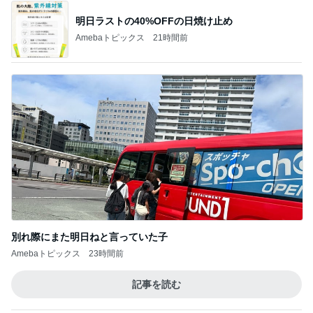
夏休みの宿題③＃Carolina Guerrero.♡RA篇
1
前敦やすすのブログ & 大谷翔平ファン俱楽部。
ボストン公演中にBTSジミン倒れた！？
2
かいかいききのノート
BTS女性との距離間
3
かいかいききのノート
右往左往したデパート子供服
4
私の日常
BTSがライブ中にバグ&キス！？
5
かいかいききのノート