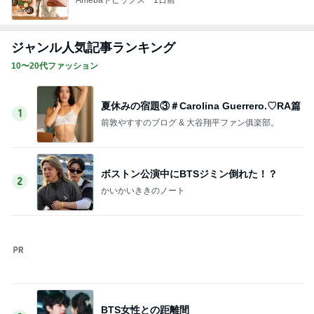
記事を読む
高橋英樹 お好み焼き中に大粒の雨
Amebaトピックス
1日前
かなりびっくりした1500円のガチャ
Amebaトピックス
1日前
根本的な理解を深める資格の勉強
Amebaトピックス
1日前
100元払って入るべき鉄道博物館
Amebaトピックス
1日前