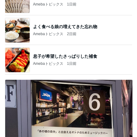
隣の客のかもせいろにヅケ3貫付き
Amebaトピックス
1日前
行列に30分並び買ったスクイーズ
Amebaトピックス
16時間前
どこまで信じて良いか分からぬ返事
Amebaトピックス
1日前
父のために購入した車に貼るマーク
Amebaトピックス
16時間前