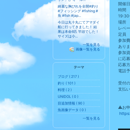
開催
綺麗な胸びれを全開#釣り
時間 
#フィッシング #fishing #
魚 #fish #jap...
19:30
場所
今日は丸十丸にてアマダイ
船に行ってきました！ 結
レベ
果は本命6匹 竿頭でした！
定員
サイズは小...
参加費
一覧を見る
あり
画像一覧を見る
参加
に応
応募
テーマ
電話
ブログ ( 217 )
7月
受付
釣り ( 101 )
支払
料理 ( 2 )
UNIDOL ( 0 )
目追加情報 ( 90 )
⚠️お
魚画像データ ( 0 )
https
一覧を見る