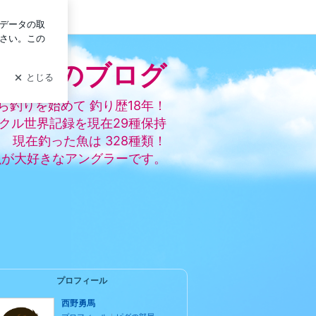
ログイン
野勇馬のブログ
ら釣りを始めて 釣り歴18年！
ックル世界記録を現在29種保持
現在釣った魚は 328種類！
魚が大好きなアングラーです。
プロフィール
西野勇馬