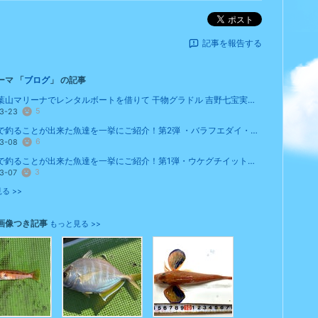
ポスト
記事を報告する
ーマ 「
ブログ
」 の記事
今日は葉山マリーナでレンタルボートを借りて 干物グラドル 吉野七宝実さんとマリンライセンス...
5
3-23
小笠原で釣ることが出来た魚達を一挙にご紹介！第2弾 ・バラフエダイ・ウメイロ・キビ...
6
3-08
小笠原で釣ることが出来た魚達を一挙にご紹介！第1弾・ウケグチイットウダイ・リュウキ...
3
3-07
る >>
画像つき記事
もっと見る >>