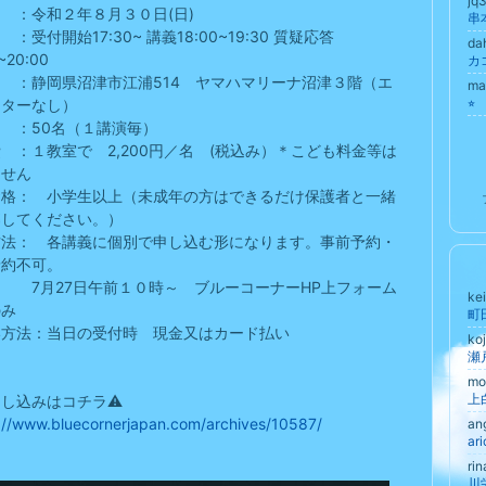
jq
日 ：令和２年８月３０日(日)
串
：受付開始17:30~ 講義18:00~19:30 質疑応答
da
~20:00
カ
 ：静岡県沼津市江浦514 ヤマハマリーナ沼津３階（エ
ma
⭐︎
ーターなし）
 ：50名（１講演毎）
 ：１教室で 2,200円／名 (税込み）＊こども料金等は
ません
資格： 小学生以上（未成年の方はできるだけ保護者と一緒
募してください。）
方法： 各講義に個別で申し込む形になります。事前予約・
予約不可。
27日午前１０時～ ブルーコーナーHP上フォーム
ke
のみ
い方法：当日の受付時 現金又はカード払い
ko
mo
申し込みはコチラ⚠️
://www.bluecornerjapan.com/archives/10587/
an
ri