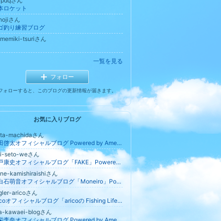
3pdqさん
本ロケット
hojiさん
ゴ釣り練習ブログ
memiki-tsuriさん
一覧を見る
フォロー
フォローすると、このブログの更新情報が届きます。
お気に入りブログ
ita-machidaさん
町田啓太オフィシャルブログ Powered by Ameba
ji-seto-weさん
瀬戸康史オフィシャルブログ「FAKE」Powered by Ameba
ne-kamishiraishiさん
上白石萌音オフィシャルブログ「Moneiro」Powered by Ameba
gler-aricoさん
aricoオフィシャルブログ「aricoの Fishing Life」Powered by Ameba
na-kawaei-blogさん
川栄李奈オフィシャルブログ Powered by Ameba