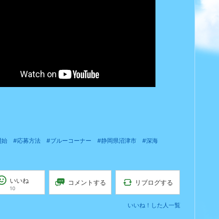
開始
#応募方法
#ブルーコーナー
#静岡県沼津市
#深海
いいね
リブログする
コメントする
10
いいね！した人一覧