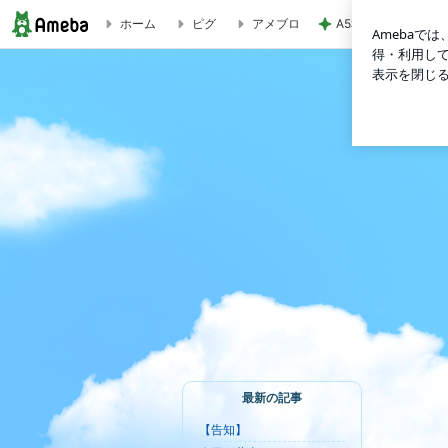
ホーム
ピグ
アメブロ
A5和牛を使った絶
西野勇馬のブログ
最新の記事
【告知】