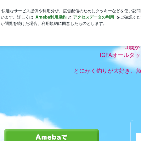
品のしゃぶしゃぶ
芸能人ブログ
人気ブログ
新規登録
西
3歳か
IGFAオールタ
とにかく釣りが大好き、