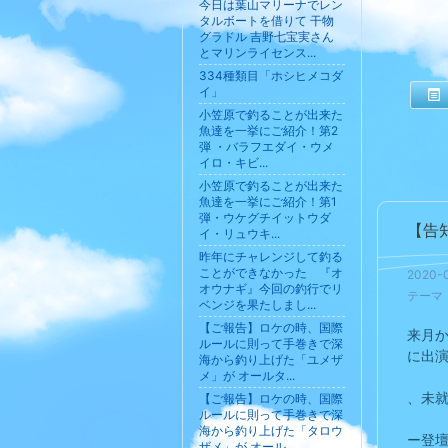
今日は葉山マリーナでレン
タルボートを借りて 干物
グラドル 吉野七宝実さん
とマリンライセンス...
334種類目「ホシヒメコダ
イ」
小笠原で釣ることが出来た
魚達を一挙にご紹介！第2
弾 ・バラフエダイ・ウメ
イロ・キビ...
小笠原で釣ることが出来た
魚達を一挙にご紹介！第1
弾・ウケグチイットウダ
【告
イ・リュウキ...
昨年にチャレンジして釣る
ことができなかった 『オ
2020-0
オウナギ』今回の釣行でリ
テーマ
ベンジを果たしまし...
【ご報告】ロケの時、国際
来月か
ルールに則って手巻きで深
に出
海から釣り上げた「ユメザ
メ」が オールタ...
、未
【ご報告】ロケの時、国際
ルールに則って手巻きで深
海から釣り上げた「タロウ
ー登
ザメ」が オール...