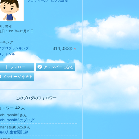
プロフィール
｜
ピグの部屋
別：
男性
生日：
1997年12月19日
ンキング
314,083
体ブログランキング
位
↑
ラ
りジャンル
ン
キ
ン
フォロー
アメンバーになる
グ
上
メッセージを送る
昇
このブログのフォロワー
ォロワー:
42
人
ehurashi83さん
ehurashi83のブログ
manatsu0625さん
海の人生奮闘記録