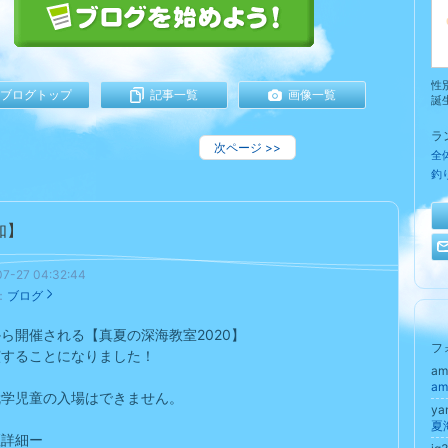
性
ブログトップ
記事一覧
画像一覧
誕
ラ
次ページ
>>
全
釣
知】
7-27 04:32:44
：
ブログ
ら開催される【真夏の深海教室2020】
フ
演することになりました！
am
am
就学児童の入場はできません。
ya
夏
壇詳細ー