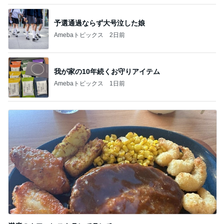
もっと簡単なゴーヤの苦味とり方法
Amebaトピックス
1日前
記事を読む
細川直美 子猫に釘付けになった私
Amebaトピックス
1日前