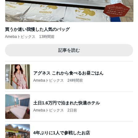
日々是ファッション。
このジャンルの記事をもっと見る
次世代掃除機がやってきた！！
Amebaトピックス
6時間前
救急車で待たされたと怒る息子
Amebaトピックス
1日前
見た目が好みじゃなかったコラボ品
Amebaトピックス
1日前
予選通過ならず大号泣した娘