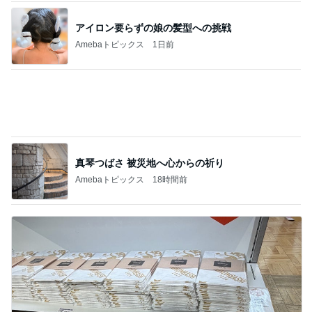
夏服にちょっと飽きたら、赤！／罪悪感から
の解放
1
40代からの大人カジュアルを品良く着こなすファ
ッションブログ
最速！？楽天マラソン完走！購入品11店舗
2
妻です。ママです。女です。
★本日からオーダースタート！！機能性詰め
込んだプロデュースバッグ
3
TOKYO REAL CLOTHES 大人世代のリアルクロー
ズ
初日で爆走してしまった楽天マラソン購入
品！珍しく動いたInstagram
4
*** あやのハピログ ***
再びクワイエットなラグジュアリーを堪能す
る。
5