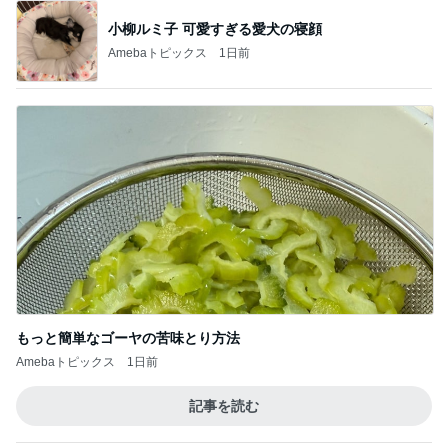
モト冬樹 歯ごたえが違う小玉スイカ
Amebaトピックス
1日前
かとうかず子 麻酔の顔で天ぷら
Amebaトピックス
1日前
田中健 妻がおままごとみたいと感動
Amebaトピックス
1日前
選挙のたびに変わる政治への不信感
Amebaトピックス
1日前