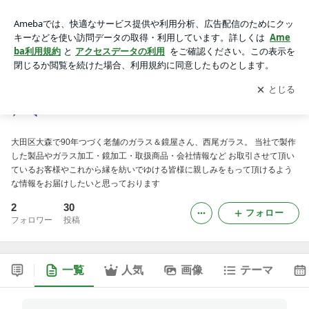
ガラスと鏡の老舗、西尾ガラスのブログ
アプリをダウンロードして
ブログの更新通知
を受け取りまし
開く
ょう。
ガラスと鏡の老舗、西尾ガラスのブログ
大田区大森で90年つづく老舗のガラス＆鏡屋さん、西尾ガラス。 当社で製作
した製品やガラス加工・鏡加工・取扱商品・会社情報など お取引させて頂い
ているお客様やこれから縁を紡いでゆける皆様に親しみをもって頂けるよう
な情報をお届けしたいと思っております
2
30
フォロー
フォロワー
投稿
一覧
人気
画像
テーマ