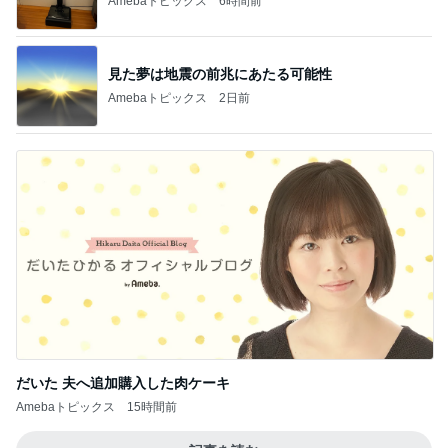
1
2
3
4
5
BEYOOOOO
ゆうこりん
島倉りか
石 安伊
蒼井心音
NDS
芸能人・有名人ブログ TOPへ
神がかってる掃除機
Amebaトピックス
6時間前
疲れが吹き飛んだ幼馴染からの返信
Amebaトピックス
1日前
娘が描いた私と元旦那さんの絵
Amebaトピックス
1日前