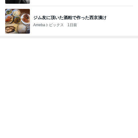
ジム友に頂いた酒粕で作った西京漬け
Amebaトピックス
1日前
トップブロガーランキング
ペット
美容
1
1
（旧アカウント）
しろとくろしろ
ブログ【アラフォ
たまねぎ
社売却セカンドラ
エマの日記
フ】
2
2
母さんは今日も世話を
リトルミニマリス
やく
ビューティコラム 
little minimalist'
藤緒 ミルカ
あねっさ／anessa
uty colum
3
3
白柴 『きなこ』 のお気
美人になれる、た
楽ブログ
んの魔法
ひろ☆みき
hiromi