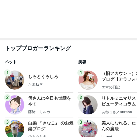
もっと見る
だいた 切なくなった母への思い
Amebaトピックス
1日前
アグネス 生配信の問題が無事解決
Amebaトピックス
1日前
息子の受験のための映画鑑賞習慣
Amebaトピックス
1日前
神がかってる掃除機
Amebaトピックス
6時間前