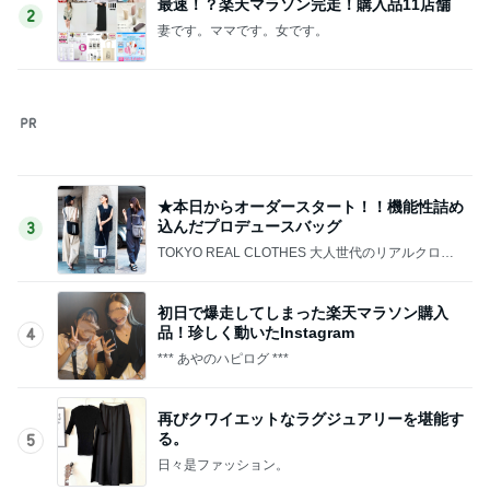
併給が判明したという不快な理由
Amebaトピックス
23時間前
記事を読む
團十郎 これから泳ぐ朝の時間
Amebaトピックス
16時間前