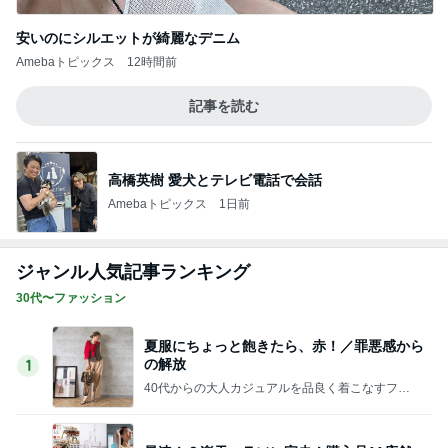
記事を読む
結婚を尋ねた40代男性の言葉
Amebaトピックス
1日前
5年使い倒し元が取れた電動鼻吸い器
Amebaトピックス
2日前
津久井教生 無事終了したPCメンテ
Amebaトピックス
12時間前
だいたの夫 息子に拒まれ少し安心
Amebaトピックス
1日前