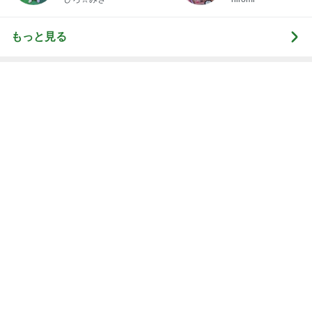
見た夢は地震の前兆にあたる可能性
Amebaトピックス
2日前
だいた 夫へ追加購入した肉ケーキ
Amebaトピックス
15時間前
記事を読む