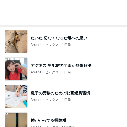
オフィシャルブロガーランキング
総合ランキング
すべて見る
1
2
3
市川團十郎白
小林麻央
だいたひかる
桃
クロ
猿
急上昇ランキング
すべて見る
1
2
3
4
5
AKB48
たんぽぽ川村
北村総一朗
北別府学
OCHA NORM
エミコ
A
新登場ランキング
すべて見る