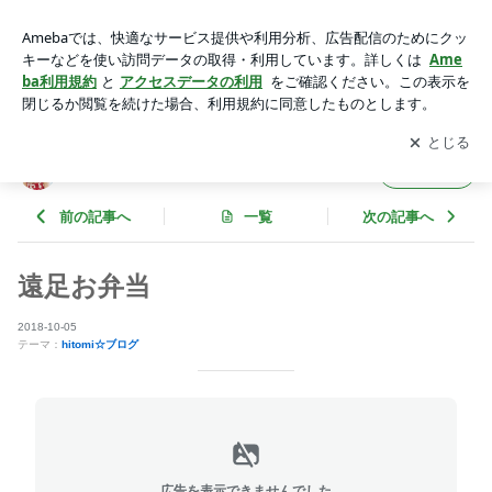
遠足お弁当 | hitomi official blog Powered by Ameba
アプリをダウンロードして
ブログの更新通知
を受け取りまし
開く
ょう。
hitomi official blog
フォロー
前の記事へ
一覧
次の記事へ
遠足お弁当
2018-10-05
テーマ：
hitomi☆ブログ
広告を表示できませんでした