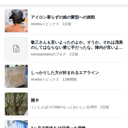
アイロン要らずの娘の髪型への挑戦
Amebaトピックス
1日前
敬三さんも言いよったのよか。そうか。それは茂美
のしてはならない禁じ手だったな。陣内が言いよる
のよ
nanasantojiroのブログ
2日前
しっかりした方が好まれるエアライン
Amebaトピックス
12時間前
開卡
くいしんぼうCAMのもっとおいしい台湾!!!!
2日前