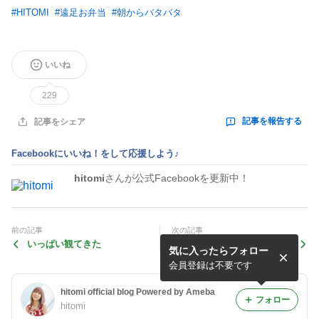
#
HITOMI
#
遠足お弁当
#
朝からバタバタ
いいね
229
記事を報告する
記事をシェア
Facebookにいいね！をして応援しよう♪
hitomi
さんが公式Facebookを更新中！
前の記事
次の記事
いっぱい観てきた
秋の帽子が好き
気に入ったらフォロー
会員登録は不要です
hitomi official blog Powered by Ameba
フォロー
hitomi