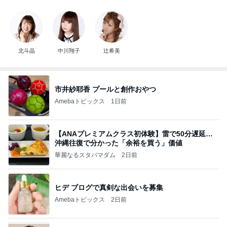
北斗晶
中川翔子
辻希美
市井紗耶香 プールと創作おやつ
Amebaトピックス
1日前
【ANAプレミアムクラス初体験】雷で50分遅延…
沖縄往復で分かった「余裕を買う」価値
華麗なるスタバマダム
2日前
ヒデ ブログで真剣な出会いを募集
Amebaトピックス
2日前