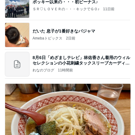
ポッキー以来の・・・初ビーナス♪
ＳＲ♡ＬＯＶＥＲの・・・キックでＧＯ♪
11日前
だいた 息子が1番好きなパジャマ
Amebaトピックス
2日前
8月6日「めざましテレビ」林佑香さん着用のウィル
セレクションの小花刺繍タックスリーブカーディガ
ン
れなのブログ
11時間前