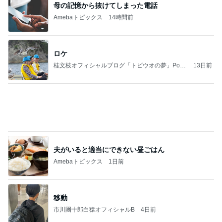
母の記憶から抜けてしまった電話
Amebaトピックス
14時間前
ロケ
桂文枝オフィシャルブログ「トビウオの夢」Pow
13日前
ered by Ameba
夫がいると適当にできない昼ごはん
Amebaトピックス
1日前
移動
市川團十郎白猿オフィシャルB
4日前