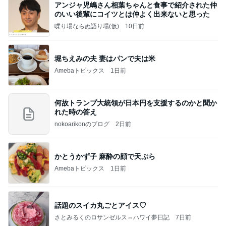
アンジャ児嶋さん相葉ちゃんと食事で紹介された仲
のいい後輩にコイツとは仲よく出来ないと思った
喋り場ならぬ語り場(仮)
10日前
堀ちえみの夫 妻はパンで夫は米
Amebaトピックス
1日前
何故トランプ大統領が日本円を支援するのかと聞か
れた時の答え
nokoarikonのブログ
2日前
かとうかず子 麻酔の顔で天ぷら
Amebaトピックス
1日前
話題のスイカ丸ごとアイス♡
さとみるくのロサンゼルス⇔ハワイ夢日記
7日前