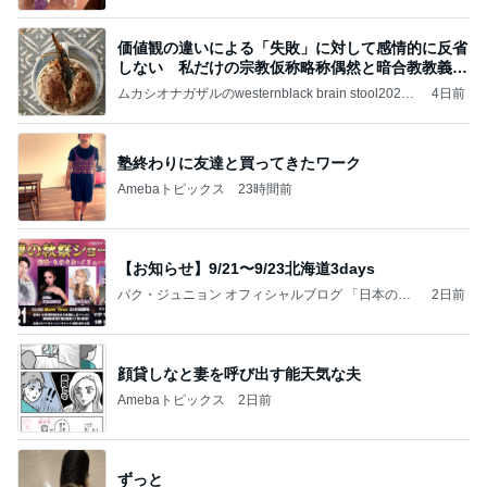
価値観の違いによる「失敗」に対して感情的に反省
しない 私だけの宗教仮称略称偶然と暗合教教義候
補
ムカシオナガザルのwesternblack brain stool2024
4日前
年（令和6）11月25日以来減酒断煙再開ムカシオナ
ガザル
塾終わりに友達と買ってきたワーク
Amebaトピックス
23時間前
【お知らせ】9/21〜9/23北海道3days
パク・ジュニョン オフィシャルブログ 「日本の
2日前
心」 powered by Ameba
顔貸しなと妻を呼び出す能天気な夫
Amebaトピックス
2日前
ずっと