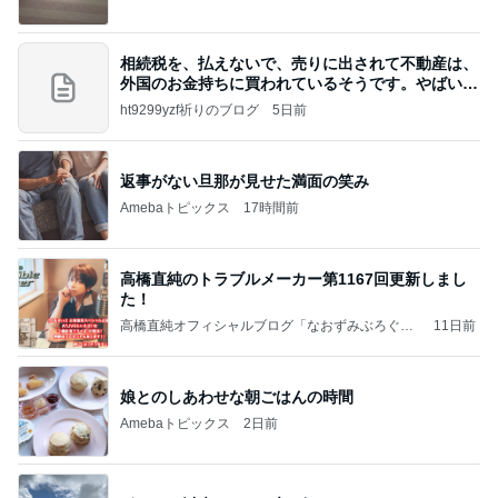
相続税を、払えないで、売りに出されて不動産は、
外国のお金持ちに買われているそうです。やばいで
すよ
ht9299yzf祈りのブログ
5日前
返事がない旦那が見せた満面の笑み
Amebaトピックス
17時間前
高橋直純のトラブルメーカー第1167回更新しまし
た！
高橋直純オフィシャルブログ「なおずみぶろぐ」
11日前
Powered by Ameba
娘とのしあわせな朝ごはんの時間
Amebaトピックス
2日前