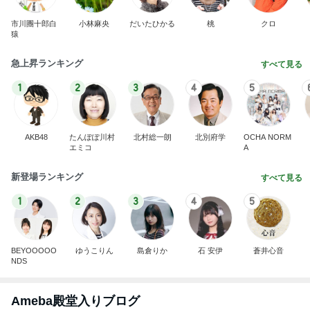
市川團十郎白
小林麻央
だいたひかる
桃
クロ
猿
急上昇ランキング
すべて見る
1
2
3
4
5
AKB48
たんぽぽ川村
北村総一朗
北別府学
OCHA NORM
エミコ
A
新登場ランキング
すべて見る
1
2
3
4
5
BEYOOOOO
ゆうこりん
島倉りか
石 安伊
蒼井心音
NDS
Ameba殿堂入りブログ