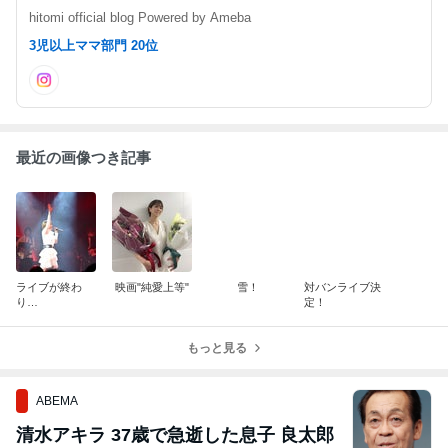
hitomi official blog Powered by Ameba
3児以上ママ部門 20位
最近の画像つき記事
ライブが終わ
映画"純愛上等"
雪！
対バンライブ決
り…
定！
もっと見る
ABEMA
清水アキラ 37歳で急逝した息子 良太郎