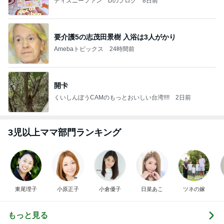
ディズニーファン Dのブログ
8日前
要介護5の志茂田景樹 入浴は3人がかり
Amebaトピックス
24時間前
開卡
くいしんぼうCAMのもっとおいしい台湾!!!!
2日前
3児以上ママ部門ランキング
東尾理子
小原正子
小倉優子
日菜あこ
ツネの嫁
もっと見る