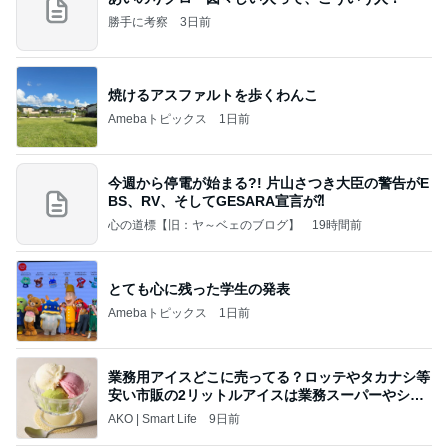
勝手に考察
3日前
焼けるアスファルトを歩くわんこ
Amebaトピックス
1日前
今週から停電が始まる?! 片山さつき大臣の警告がE
BS、RV、そしてGESARA宣言が⁈
心の道標【旧：ヤ～ベェのブログ】
19時間前
とても心に残った学生の発表
Amebaトピックス
1日前
業務用アイスどこに売ってる？ロッテやタカナシ等
安い市販の2リットルアイスは業務スーパーやシャ
トレ
AKO | Smart Life
9日前