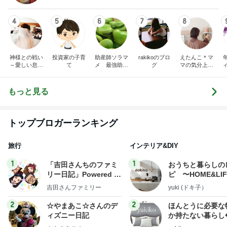
4
5
6
7
8
神様との戦い
投資家の子育
助産師ソラマ
rakikoのブロ
えたんこ＊マ
～愛しい息子
て
メ 最強助産
グ
マの気分上が
をもう一度～
師外来
る暮らし
もっと見る
トップブロガーランキング
旅行
インテリア&DIY
1
1
「吉田さんちのファミ
おうちと暮らしの
リー日記」Powered b
ピ 〜HOME&LI
y Ameba 吉田さんファ
吉田さんファミリー
yuki (ドキ子）
ミリーオフィシャルブ
ログ
2
2
☆やまあこ☆さんのデ
ほんとうに必要な
ィズニー日記
か持たない暮らし
ep Life Simple