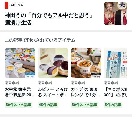
ABEMA
神田うの「自分でもアル中だと思う」
酒漬け生活
この記事でPickされているアイテム
楽天市場
楽天市場
楽天市場
楽天市場
お中元 御中元
ルピノー とろけ
カップ の まま
【ネコポス送
暑中御見舞 202
る スイートポテ
レンジ で 1分 国
360】 のぼり
6 ｜ 冷たい スー
ト 阿勘ポテト 5
産野菜の贅沢 ス
冷たいドリン
50件以上の記事
45件の記事
50件以上の記事
5件の記事
プ 野菜をMOTT
個入り スイーツ
ープ 8個 セット
ク・飲み物の
O 6個 4個 ギフ
ギフト
野菜をMOTTO
り 37W6 ジュ
ト セット ｜ 冷
常温 ｜ 冷たい
ス グッズプロ
製スープ 夏 贈
ポタージュ 温か
【名入れでき
り物 感謝 限定
い スープ 長期
す+1017円】