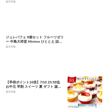
酒井製麺所 (東北/山形/老舗/乾麺/ご当
楽天市場
地/冷たい/ラーメン/拉麺/化粧箱/お土
産/おみやげ/手土産/美味しい/おいし
い/うまい/おすすめ/テレビで紹介/グル
メ)【プチギフト】
ジュレパフェ 9個セット フルーツゼリ
ー 中島大祥堂 Hitotoe ひととえ 詰め
合わせ セット お菓子 洋菓子 スイーツ
楽天市場
デザート 冷たいスイーツ 果物 おしゃ
れ かわいい 食品 お中元 ギフト 贈答
お返し お土産 菓子折り 人気 常温保存
お取り寄せスイーツ 熨斗対応 送料込
み
【早得ポイント10倍】7/10 23:59迄
お中元 早割 スイーツ 夏 ギフト 誕生
日 プレゼント 食べ物 アイス クリーム
楽天市場
お菓子 高級 おしゃれ 詰合せ 内祝い
母 女性 女友達 30 40 50 60 70 代 歳
健康 ダイエット 3000 4000 5000 円