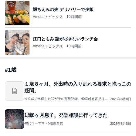
堀ちえみの夫 デリバリーで夕飯
Amebaトピックス
10時間前
江口ともみ 話が尽きないランチ会
Amebaトピックス
10時間前
#
1歳
１歳８ヶ月、外出時の入り乱れる要求と抱っこの
疑問。
４０歳で出産した我が子の育児記録。40歳越え育児はツ
2026年8月8日
ライよブログ。
1歳8ヶ月息子、発語相談に行ってきた
40代ワーママ・5歳差育児
2026年8月8日