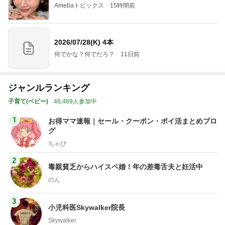
Amebaトピックス
15時間前
2026/07/28(K) 4本
何でかな？何でだろ？
11日前
ジャンルランキング
子育て(ベビー)
46,469人参加中
1
お得ママ速報｜セール・クーポン・ポイ活まとめブロ
グ
ちゃぴ
2
毒親貧乏からハイスペ婚！年の差毒舌夫と妊活中
のん
3
小児科医Skywalker院長
Skywalker