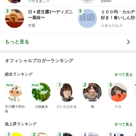
☆やまあこ☆
yukiko
ンテリアのきろく
3
3
日々是甘露2〜ディズニ
１００均・カルデ
ー風味〜
好き！食いしん坊
らりん☆のブログ
甘露
☆きらりん☆
もっと見る
オフィシャルブロガーランキング
総合ランキング
すべて見る
1
2
3
市川團十郎白
小林麻央
だいたひかる
桃
クロ
猿
急上昇ランキング
すべて見る
1
2
3
4
5