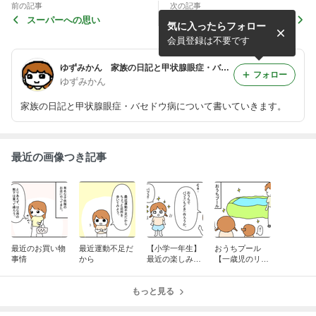
前の記事
次の記事
スーパーへの思い
娘二人と一緒に実家へ遊びに
気に入ったらフォロー
行くと
会員登録は不要です
ゆずみかん 家族の日記と甲状腺眼症・バセドウ病
フォロー
ゆずみかん
家族の日記と甲状腺眼症・バセドウ病について書いていきます。
最近の画像つき記事
最近のお買い物
最近運動不足だ
【小学一年生】
おうちプール
事情
から
最近の楽しみは
【一歳児のリア
これ
ル】
もっと見る