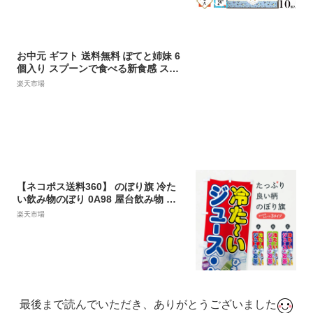
台 / フルーツ ヨーグルト パルフェ 10
個入
お中元 ギフト 送料無料 ぽてと姉妹 6
個入り スプーンで食べる新食感 スイ
ートポテト アイス 紅芋【冷凍便配送
楽天市場
※常温便との同梱不可】 お中元 夏 帰
省 土産 プレゼント 贈り物 冷たい お
礼※一部送料のかかる地域もございま
す
【ネコポス送料360】 のぼり旗 冷た
い飲み物のぼり 0A98 屋台飲み物 グ
ッズプロ
楽天市場
最後まで読んでいただき、ありがとうございました