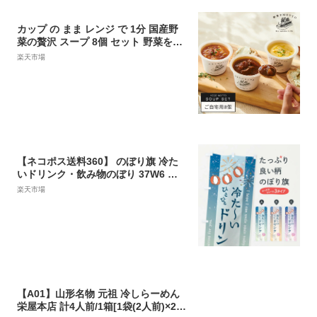
カップ の まま レンジ で 1分 国産野
菜の贅沢 スープ 8個 セット 野菜をM
OTTO 常温 ｜ 無添加 長期保存 スト
楽天市場
ック カップスープ 詰め合わせ 簡単 ｜
自宅用 送料無料
【ネコポス送料360】 のぼり旗 冷た
いドリンク・飲み物のぼり 37W6 ジ
ュース グッズプロ
楽天市場
【A01】山形名物 元祖 冷しらーめん
栄屋本店 計4人前/1箱[1袋(2人前)×2]