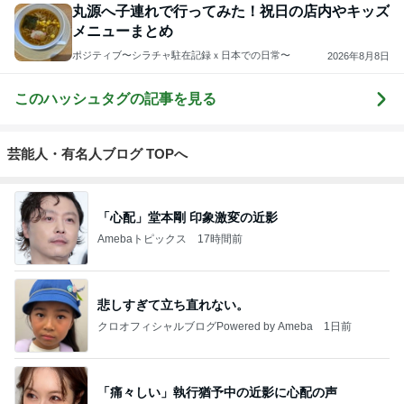
丸源へ子連れで行ってみた！祝日の店内やキッズ
メニューまとめ
ポジティブ〜シラチャ駐在記録ｘ日本での日常〜
2026年8月8日
このハッシュタグの記事を見る
芸能人・有名人ブログ TOPへ
「心配」堂本剛 印象激変の近影
Amebaトピックス
17時間前
悲しすぎて立ち直れない。
クロオフィシャルブログPowered by Ameba
1日前
「痛々しい」執行猶予中の近影に心配の声