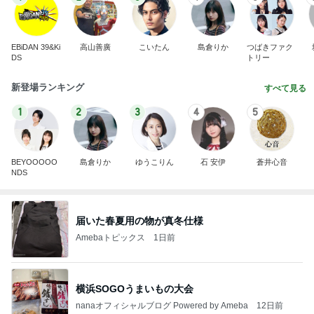
EBiDAN 39&Ki
高山善廣
こいたん
島倉りか
つばきファク
DS
トリー
新登場ランキング
すべて見る
1
2
3
4
5
BEYOOOOO
島倉りか
ゆうこりん
石 安伊
蒼井心音
NDS
届いた春夏用の物が真冬仕様
Amebaトピックス
1日前
横浜SOGOうまいもの大会
nanaオフィシャルブログ Powered by Ameba
12日前