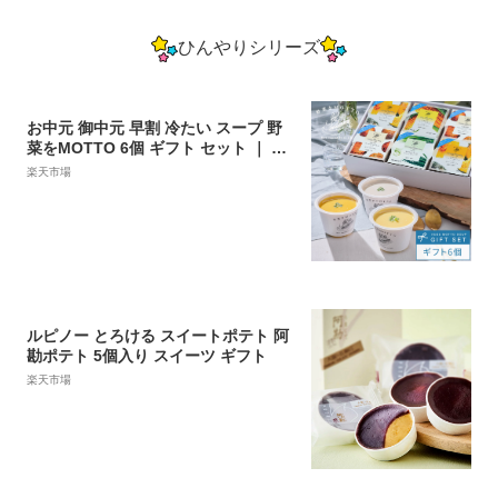
ひんやりシリーズ
お中元 御中元 早割 冷たい スープ 野
菜をMOTTO 6個 ギフト セット ｜ 冷
製スープ 贈り物 限定 内祝い プレゼン
楽天市場
ト 誕生日 ｜ 国産 野菜 贅沢 ストック
野菜スープ コーン じゃがいも かぼち
ゃ ねぎ ポタージュ ｜ 熨斗対応 のし
対応 送料無料 配送日指定可
ルピノー とろける スイートポテト 阿
勘ポテト 5個入り スイーツ ギフト
楽天市場