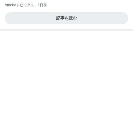
Amebaトピックス
1日前
記事を読む
堀ちえみの夫 大渋滞にハマり少々焦り
Amebaトピックス
10時間前
ポップマートDIMOO×ピクサー☆
ディズニーファン Dのブログ
8日前
小川菜摘 グランドハイアットでプリン
Amebaトピックス
10時間前
当ブログの売り上げ件数、一部公開します…