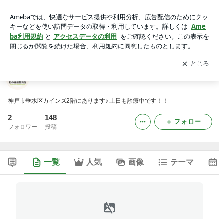
虹の森動物病院
アプリをダウンロードして
ブログの更新通知
を受け取りまし
開く
ょう。
虹の森動物病院
神戸市垂水区カインズ2階にあります♪ 土日も診療中です！！
2
148
フォロー
フォロワー
投稿
一覧
人気
画像
テーマ