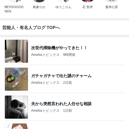
BEYOOOOO
島倉りか
ゆうこりん
石 安伊
蒼井心音
NDS
芸能人・有名人ブログ TOPへ
次世代掃除機がやってきた！！
Amebaトピックス
9時間前
ガチャガチャで出た謎のチャーム
Amebaトピックス
2日前
夫から突然言われた人任せな相談
Amebaトピックス
1日前