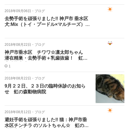
2018年09月06日
・
ブログ
去勢手術を頑張りました‼ 神戸市 垂水区
犬:Mix（トイ・プードル×マルチーズ）こ
ろちゃん☆
2018年08月22日
・
ブログ
神戸市垂水区 チワワ☆凛太郎ちゃん
潜在精巣・去勢手術＋乳歯抜歯！ 虹の
森動物病院
1
2018年08月22日
・
ブログ
9月２２日、２３日の臨時休診のお知ら
せ 虹の森動物病院
2018年08月12日
・
ブログ
避妊手術を頑張りました‼ 猫：神戸市垂
水区チンチラ のソルトちゃん☆ 虹の森