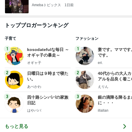
Amebaトピックス
1日前
トップブロガーランキング
子育て
ファッション
1
1
kosodatefulな毎日 ～
妻です。ママです
オギャ子の暴走～
です。
オギャ子
eri.
2
2
日曜日は９時まで寝た
40代からの大人
い。
アルを品良く着こ
ファッションブロ
あべかわ
えりん
3
3
四十路シンパパの家族
銀の滴降る降るま
日記
に・・・
はやパパ
illallan
もっと見る