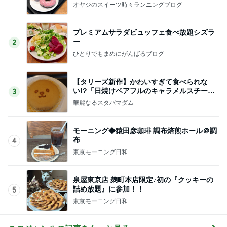
オヤジのスイーツ時々ランニングブログ
プレミアムサラダビュッフェ食べ放題シズラ
ー
2
ひとりでもまめにがんばるブログ
【タリーズ新作】かわいすぎて食べられな
い!?「日焼けベアフルのキャラメルスチーム
3
ケーキ」を実食
華麗なるスタバマダム
モーニング◆猿田彦珈琲 調布焙煎ホール＠調
布
4
東京モーニング日和
泉屋東京店 麹町本店限定♪初の『クッキーの
詰め放題』に参加！！
5
東京モーニング日和