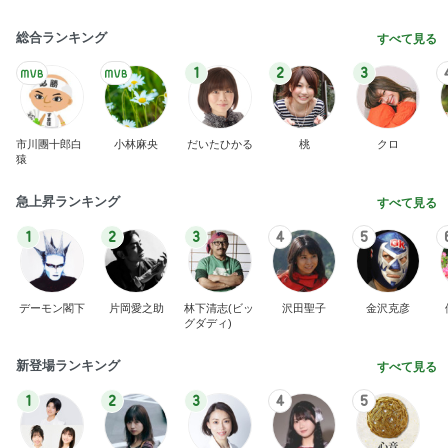
総合ランキング
すべて見る
1
2
3
市川團十郎白
小林麻央
だいたひかる
桃
クロ
猿
急上昇ランキング
すべて見る
1
2
3
4
5
デーモン閣下
片岡愛之助
林下清志(ビッ
沢田聖子
金沢克彦
グダディ)
新登場ランキング
すべて見る
1
2
3
4
5