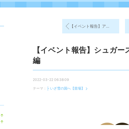
【イベント報告】アンティーク・スカイ・トリップ編
【イベント報告】シュガー
編
ト
2022-03-22 06:38:09
テーマ：
├ いざ雪の国へ【苗場】
↑
ラ
↑
ン
ラ