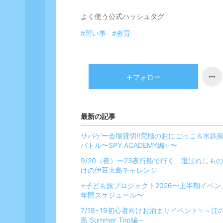
よく使う公式ハッシュタグ
#習い事
#教育
フォロー
最新の記事
サバゲー会場貸切‼️究極のおにごっこ＆水鉄
バトル〜SPY ACADEMY編✨〜
9/20（夜）〜23夜行船で行く、選ばれしも
けの伊豆大島チャレンジ
⭐️子ども旅プロジェクト2026〜上半期イベン
年間スケジュール〜
7/18~19初心者向けお泊まりイベント✨～江
島 Summer Trip編～️