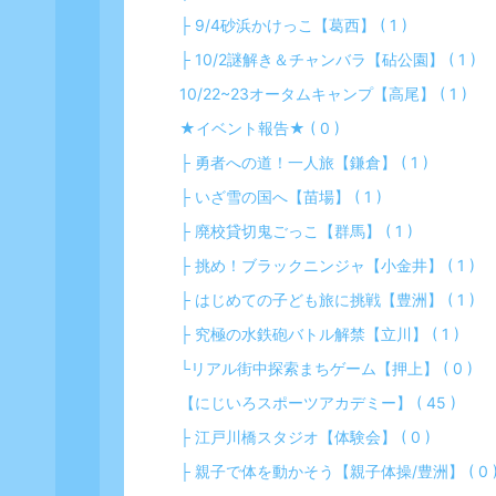
├ 9/4砂浜かけっこ【葛西】 ( 1 )
├ 10/2謎解き＆チャンバラ【砧公園】 ( 1 )
10/22~23オータムキャンプ【高尾】 ( 1 )
★イベント報告★ ( 0 )
├ 勇者への道！一人旅【鎌倉】 ( 1 )
├ いざ雪の国へ【苗場】 ( 1 )
├ 廃校貸切鬼ごっこ【群馬】 ( 1 )
├ 挑め！ブラックニンジャ【小金井】 ( 1 )
├ はじめての子ども旅に挑戦【豊洲】 ( 1 )
├ 究極の水鉄砲バトル解禁【立川】 ( 1 )
└リアル街中探索まちゲーム【押上】 ( 0 )
【にじいろスポーツアカデミー】 ( 45 )
├ 江戸川橋スタジオ【体験会】 ( 0 )
├ 親子で体を動かそう【親子体操/豊洲】 ( 0 