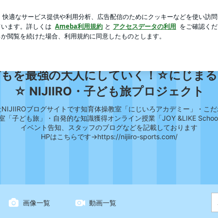
笑った切り方
芸能人ブログ
人気ブログ
新規登録
ログ
を最強の大人にしていく！☆にじまる日記☆ NIJIIRO・子ど
どもを最強の大人にしていく！☆にじまる
☆ NIJIIRO・子ども旅プロジェクト
NIJIIROブログサイトです知育体操教室「にじいろアカデミー」‍・こ
室「子ども旅」・自発的な知識獲得オンライン授業「JOY &LIKE Schoo
イベント告知、スタッフのブログなどを記載しております
HPはこちらです→https://nijiiro-sports.com/
画像一覧
動画一覧