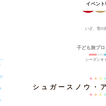
キ
ン
イベント
ン
キ
グ
ン
上
グ
昇
上
いざ、雪の
昇
子ども旅プロ
シーズンキ
砲
のだ
シュガースノウ・
ト
の