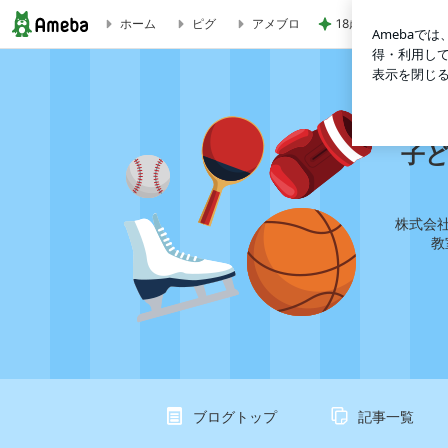
18歳息子の自炊に
ホーム
ピグ
アメブロ
【イベント報告】シュガースノウ・アドベンチャー編 | 子ども
子
株式会社
教
ブログトップ
記事一覧