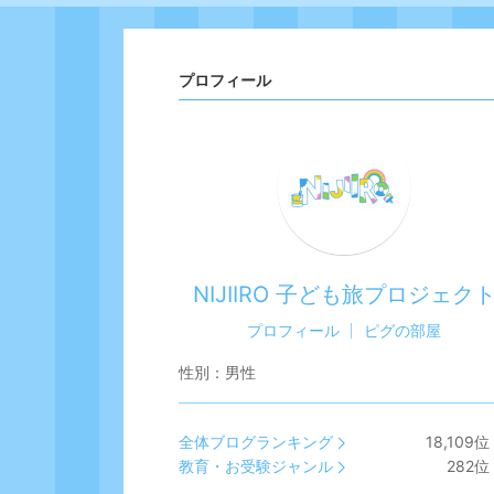
プロフィール
NIJIIRO 子ども旅プロジェク
プロフィール
ピグの部屋
性別：
男性
全体ブログランキング
18,109
位
教育・お受験ジャンル
282
位