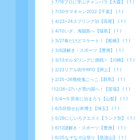
├ 7/16プロに学ぶチャンバラ【大森】 ( 1 )
├ 7/30サマキャン2022【千葉】 ( 1 )
├ 4/23~24スプリング泊【高尾】 ( 1 )
├ 4/10いざ、海賊島へ【猿島】 ( 1 )
├ 3/27春だけどスケート！【船橋】 ( 1 )
├ 3/6謎解き・スポーツ【豊洲】 ( 1 )
├ 3/13ボルダリングに挑戦！【川崎】 ( 1 )
├ 2/23リアル街中RPG【押上】 ( 1 )
├ 2/25~26廃校鬼ごっこ【群馬】 ( 1 )
└12/26~27いざ雪の国へ！【苗場】 ( 1 )
├ 5/4〜5 田舎に泊まろう【山梨】 ( 1 )
├ 6/5目指せお米博士【埼玉】 ( 1 )
├ 5/29にじいろクエスト【ランク別】 ( 1 )
├ 6/12謎解き・スポーツ【豊洲】 ( 1 )
├ 6/25なぞなぞ山登り【筑波山】 ( 1 )