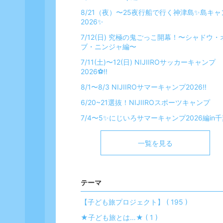
8/21（夜）〜25夜行船で行く神津島✨島キャ
2026✨
7/12(日) 究極の鬼ごっこ開幕！〜シャドウ・
ブ・ニンジャ編〜
7/11(土)〜12(日) NIJIIROサッカーキャンプ
2026⚽️‼️
8/1〜8/3 NIJIIROサマーキャンプ2026‼️
6/20~21選抜！NIJIIROスポーツキャンプ
7/4〜5✨️にじいろサマーキャンプ2026編in
一覧を見る
テーマ
【子ども旅プロジェクト】 ( 195 )
★子ども旅とは…★ ( 1 )