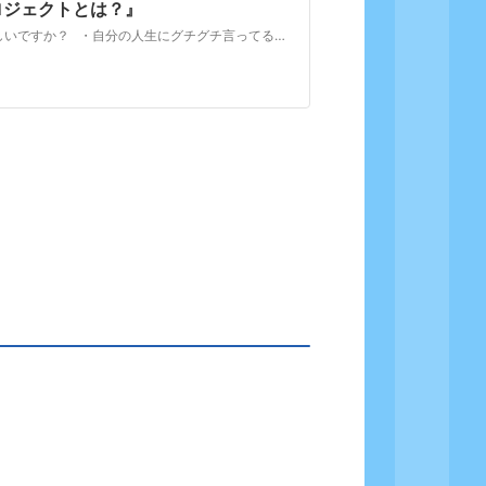
ロジェクトとは？』
あなたは子どもに、 どんな人生を歩んで 欲しいですか？ ・自分の人生にグチグチ言ってる大人？ ・自分で決めた会社に入ったにも関わらず、不満ば…