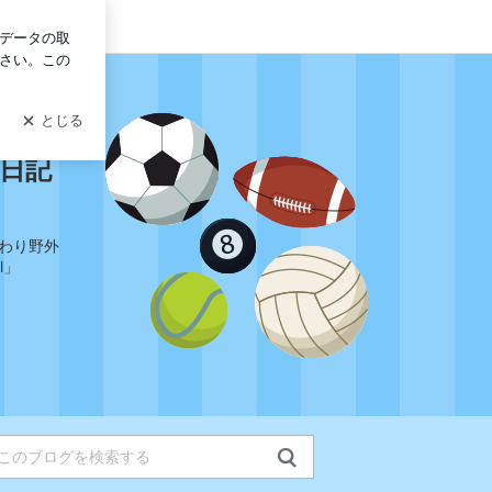
イン
も旅プロジェクト
日記
だわり野外
l」