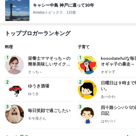
キャシー中島 神戸に通って30年
Amebaトピックス
1日前
トップブロガーランキング
料理
子育て
1
1
栄養士ママそっち～の
kosodatefulな毎
簡単美味しいサイクル
オギャ子の暴走～
献立
そっち～
オギャ子
2
2
日曜日は９時まで
ゆうき酒場
い。
ゆうき
あべかわ
3
3
四十路シンパパの
毎日笑顔で過ごしたい
日記
モモ母さん
はやパパ