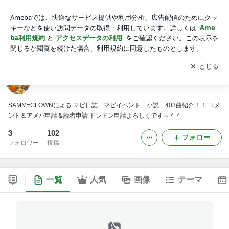
星光の扉～would・end～
アプリをダウンロードして
ブログの更新通知
を受け取りまし
開く
ょう。
星光の扉～would・end～
SAMM=CLOWNによる マビ日誌 マビイベント 小説 403曲紹介！！ コメ
ント＆アメバ申請＆読者申請 ドンドン申請よろしくです～＾＾
3
102
フォロー
フォロワー
投稿
一覧
人気
画像
テーマ