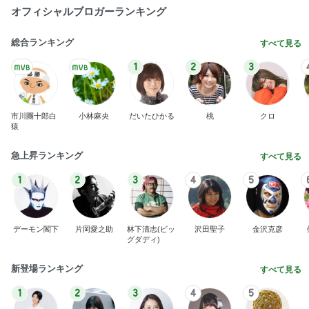
オフィシャルブロガーランキング
総合ランキング
すべて見る
1
2
3
市川團十郎白
小林麻央
だいたひかる
桃
クロ
猿
急上昇ランキング
すべて見る
1
2
3
4
5
デーモン閣下
片岡愛之助
林下清志(ビッ
沢田聖子
金沢克彦
グダディ)
新登場ランキング
すべて見る
1
2
3
4
5