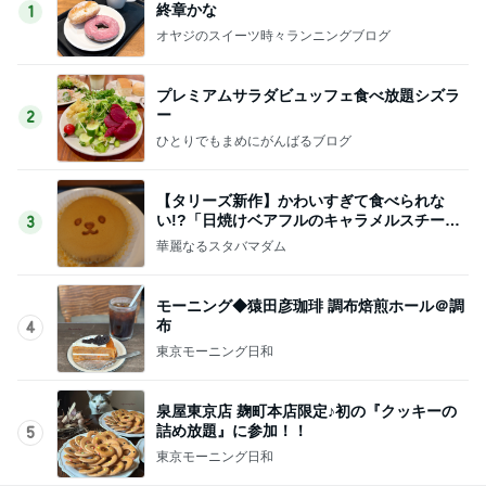
終章かな
1
オヤジのスイーツ時々ランニングブログ
プレミアムサラダビュッフェ食べ放題シズラ
ー
2
ひとりでもまめにがんばるブログ
【タリーズ新作】かわいすぎて食べられな
い!?「日焼けベアフルのキャラメルスチーム
3
ケーキ」を実食
華麗なるスタバマダム
モーニング◆猿田彦珈琲 調布焙煎ホール＠調
布
4
東京モーニング日和
泉屋東京店 麹町本店限定♪初の『クッキーの
詰め放題』に参加！！
5
東京モーニング日和