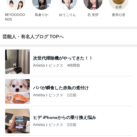
BEYOOOOO
島倉りか
ゆうこりん
石 安伊
蒼井心音
NDS
芸能人・有名人ブログ TOPへ
次世代掃除機がやってきた！！
Amebaトピックス
4時間前
パパが瞬食した赤魚の煮付け
Amebaトピックス
1日前
ヒデ iPhoneからの乗り換え悩み
Amebaトピックス
2日前