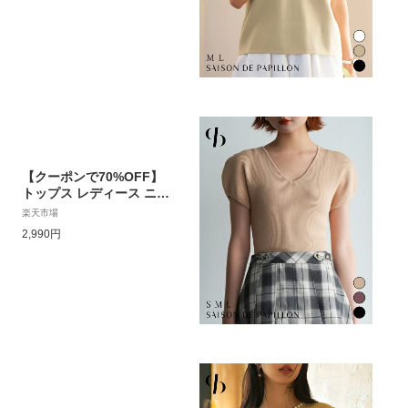
デザイン パール付き パー
ル飾り カジュアル シンプ
ル クルーネック ゆったり
きれいめ おしゃれ オフィ
ス sdpxyf2841
【クーポンで70%OFF】
トップス レディース ニッ
ト 半袖 春 春物 夏 Vネッ
楽天市場
ク フレンチスリーブ ボリ
2,990円
ューム袖 パフスリーブ シ
ョート丈 きれいめ 大人
おしゃれ 可愛い オフィス
カジュアル ベーシック ジ
ャストサイズ sdpxyf611
1