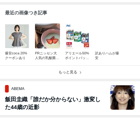
楽天市場
楽天市場
楽天市場
楽天市場
ワンピース レデ
長袖 春 レディ
スカート 透かし
トップス レデ
ィース ニットワ
ースニット ニッ
編みレース 透け
ース ニット ク
ンピース クルー
ト フリンジ ク
感 透かし編みス
ルーネックニ
50件以上の記事
36件の記事
23件の記事
14件の記事
ネック 接触冷感
ルーネック カー
カート ロング
ト フレンチス
ミモレ丈 リブ編
ディガン プルオ
レディース 秋冬
ーブ 半袖 春 春
み 編み地切り替
ーバー ショート
春 春物 ニット
物 夏 アーガイ
え ストレッチ
丈 ラウンドネッ
スカート 長め
ル編み ぴった
おしゃれ 体型カ
ク オフィス 通
ミモレ丈 フリン
フィット ハイ
バー フレンチス
勤 フェミニン
ジ ウエストゴム
ージ 透かし編
リーブ カジュア
普段着 透かし編
タイトスカート
シンプル きれ
ル きれいめ 女
み ジャストサイ
膝下 大人 エレ
め 大人 カジュ
の子 春 春物 夏
ズ レイヤード S
ガント 女の子
アル 可愛い SA
SAISON DE PA
AISON DE PAPI
おしゃれ 可愛い
SON DE PAPI
PILLON sdpxyf
LLON sdpxyf2
裏地付き SAISO
LON sdpxyf6
2820
817
N DE PAPILLO
92
N sdp0072