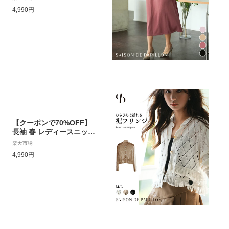
ック 接触冷感 ミモレ丈
4,990円
リブ編み 編み地切り替え
ストレッチ おしゃれ 体型
カバー フレンチスリーブ
カジュアル きれいめ 女の
子 春 春物 夏 sdpxyf282
0
【クーポンで70%OFF】
長袖 春 レディースニット
ニット フリンジ クルーネ
楽天市場
ック カーディガン プルオ
4,990円
ーバー ショート丈 ラウン
ドネック オフィス 通勤
フェミニン 普段着 透かし
編み ジャストサイズ レイ
ヤード SAISON DE PAPI
LLON sdpxyf2817