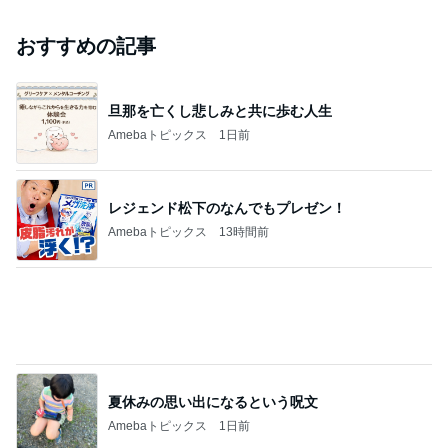
元ジャンポケ斉藤被告の妻がSNSを更新
Amebaトピックス
1日前
実家で晩ご飯
だいたひかるオフィシャルブログ Powered by
18時間前
Ameba
「痛々しい」執行猶予中の近影に心配の声
Amebaトピックス
20時間前
ありがとうございます
市川團十郎白猿オフィシャルB
4日前
ジャンルランキング