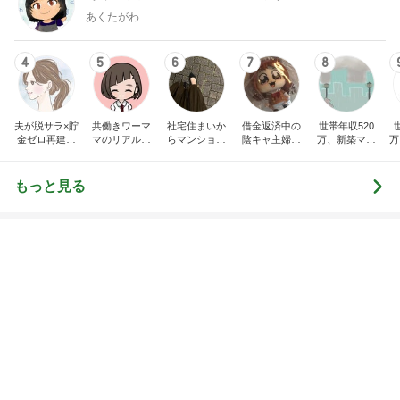
ありがとうございます
市川團十郎白猿オフィシャルB
4日前
ポイ活の総獲得ポイント52,809
Amebaトピックス
1日前
実家で晩ご飯
だいたひかるオフィシャルブログ Powered by
18時間前
Ameba
喧嘩後に夫がくれた胸ポケットのバラ
Amebaトピックス
10時間前