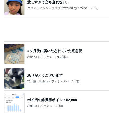
能登揺れ、東北も⚠️夢見が増えて来ました❗️注意し
てください❗️
マリアオフィシャルブログ「ひむかの風にさそわれ
2日前
て」Powered by Ameba
柏木由紀子 静かな東京を楽しむ休日
Amebaトピックス
1日前