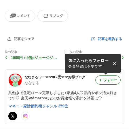
コメント
リブログ
記事を報告する
記事をシェア
前の記事
次の記事
1000円＋5倍pジョージジェ
再販クチポール激安
気に入ったらフォロー
ンセン
会員登録は不要です
ななまるワーママ❤️2児ママお得ブログ
フォロー
ななまる
共働きで住宅ローン完済しました♪家族4人♡節約やポン活大好き
です♡ 楽天やAmazonなどのお得速報で家計を裕福に♡
マネー・家計節約術ジャンル 259位