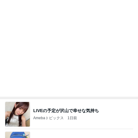
大当たり？！ディズニーストア夏祭り…何当た
る？！夏祭りくじに挑戦！！！
高校生Dヲタ Ꭰ-ᎮꭵꭹꭴのDisneyにっき！！✎ܚ
13日前
検診でまさかの心筋梗塞の可能性
Amebaトピックス
1日前
強子の楽しい（？）ママ友トラブル【年長編】第10
2話
ウメブログ
2日前
日に日に成長を感じる毎日の癒し
Amebaトピックス
18時間前