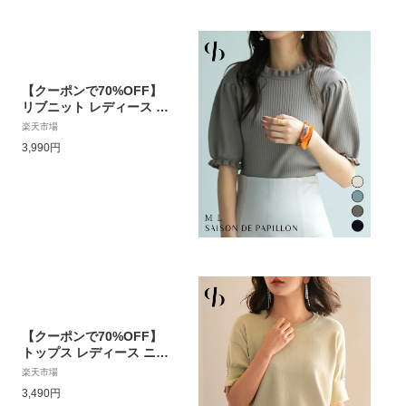
【クーポンで70%OFF】
リブニット レディース フ
リル襟 フリル袖 フリル編
楽天市場
み 半袖 五分袖 ショート
3,990円
丈 クロップド丈 春夏 パ
フスリーブ オフィス タイ
ト フィット感 きれいめ
ガーリー リブプルオーバ
ー オフィスカジュアル s
dpxyf6022
【クーポンで70%OFF】
トップス レディース ニッ
ト 半袖 春 春物 夏 サマー
楽天市場
ニット ドロップショルダ
3,490円
ー スリット 袖口スリット