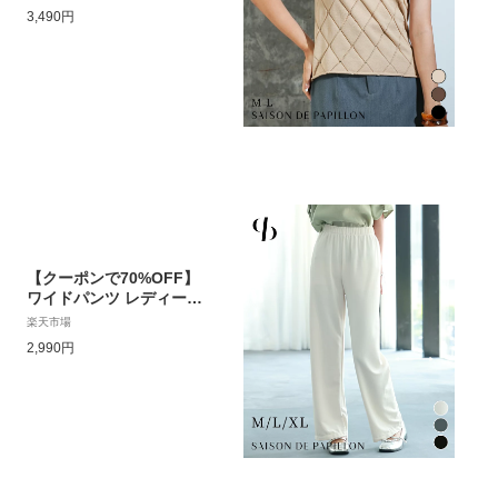
レンチスリーブ 半袖 春
3,490円
春物 夏 アーガイル編み
ぴったり フィット ハイゲ
ージ 透かし編み シンプル
きれいめ 大人 カジュアル
可愛い SAISON DE PAPI
LLON sdpxyf6092
【クーポンで70%OFF】
ワイドパンツ レディース
大きいサイズ パンツ カジ
楽天市場
ュアル 体型カバー 脚長効
2,990円
果 ウエストゴム フルレン
グス ゆったり 美脚 スト
レッチ ボトムス 大人 OL
通勤 春 夏 SAISON DE P
APILLON sdpald26