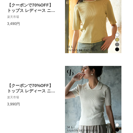
【クーポンで70%OFF】
トップス レディース ニッ
ト サマーニット ニットブ
楽天市場
ラウス フェミニン 甘め
3,490円
半袖 春 春物 夏 パール付
き リブニット ストレッチ
ショート丈 きれいめ パー
ルボタン ビジュー 大人
おしゃれ オフィス sdpxy
f6071
【クーポンで70%OFF】
トップス レディース ニッ
ト 半袖 春 春物 夏 サマー
楽天市場
ニット 襟付き ポロネック
3,990円
ケーブル編み リブ切り替
え カジュアル ショート丈
きれいめ 大人 おしゃれ
可愛いオフィスカジュア
ル 通勤服 ジャストサイズ