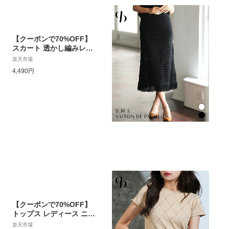
【クーポンで70%OFF】
スカート 透かし編みレー
ス 透け感 透かし編みスカ
楽天市場
ート ロング レディース
4,490円
秋冬 春 春物 ニットスカ
ート 長め ミモレ丈 フリ
ンジ ウエストゴム タイト
スカート 膝下 大人 エレ
ガント 女の子 おしゃれ
可愛い sdp0072
【クーポンで70%OFF】
トップス レディース ニッ
ト クルーネックニット フ
楽天市場