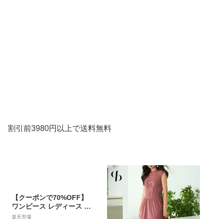
割引前3980円以上で送料無料
【クーポンで70%OFF】
ワンピース レディース ニ
ットワンピース クルーネ
楽天市場