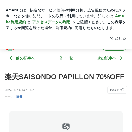
楽天SAISONDO PAPILLON 70%OFF | ななまるワーママ❤️2児
ママお得ブログ
アプリをダウンロードして
ブログの更新通知
を受け取りまし
開く
ょう。
ななまるワーママ❤️2児ママお得ブログ
フォロー
前の記事へ
一覧
次の記事へ
楽天SAISONDO PAPILLON 70%OFF
2024-05-14 14:19:57
テーマ：
楽天