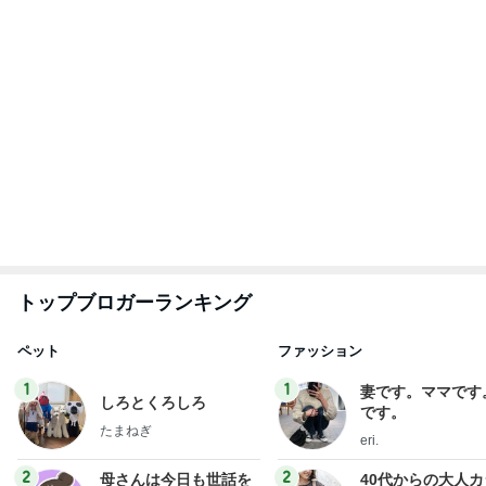
わあ喉は‥
藤田朋子オフィシャルブログ「笑顔の種と眠る犬」
2日前
Powered by Ameba
1袋100円で買ったおつまみのナッツ
Amebaトピックス
17時間前