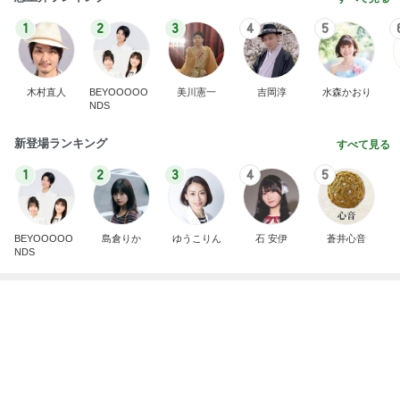
渡辺美奈代 仕事前のお昼ごはん
Amebaトピックス
2日前
病人アピールしてきたクソ義母
田舎のクソ義母vs都会育ちの嫁
1日前
原田龍二 8kmのゴミ拾いウォーキング
Amebaトピックス
1日前