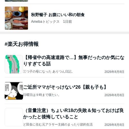
マネー・家計節約術
21,237人参加中
1
ど田舎に住む元アラサー主婦のまったり節約生活
まいわし
2
世帯年収500万 ゆるゆる4人家族の節約ブログ 〜ケ
チ旦那と金銭感覚マヒ嫁の日々〜
さらまま
3
あくたがわの老体にムチ打ってます
あくたがわ
4
5
6
7
8
夫が脱サラ×貯
共働きワーマ
社宅住まいか
借金返済中の
世帯年収520
金ゼロ再建｜
マのリアル日
らマンション
陰キャ主婦サ
万、新築マン
万
はなの節約日
記♪お得と節約
購入。カフェ
クラの日記
ションとブラ
記
ライフ☆
好き会社員の
ンド品が買い
日々
たいので節約
もっと見る
生活してます!