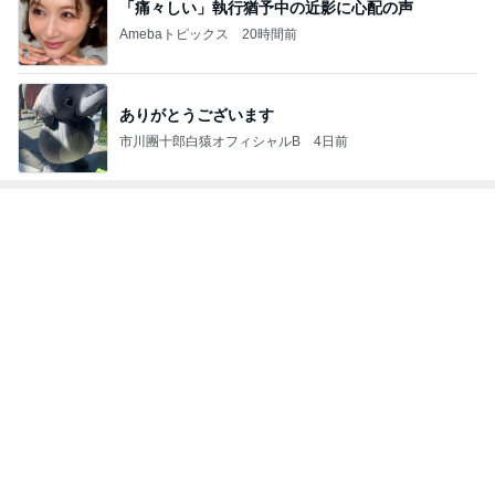
オフィシャルブロガーランキング
総合ランキング
すべて見る
1
2
3
市川團十郎白
小林麻央
だいたひかる
桃
クロ
猿
急上昇ランキング
すべて見る
1
2
3
4
5
木村直人
BEYOOOOO
美川憲一
吉岡淳
水森かおり
NDS
新登場ランキング
すべて見る
1
2
3
4
5