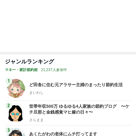
BEYOOOOO
島倉りか
ゆうこりん
石 安伊
蒼井心音
NDS
LIVEの予定が沢山で幸せな気持ち
Amebaトピックス
1日前
悲しすぎて立ち直れない。
クロオフィシャルブログPowered by Ameba
2日前
4ヶ月後に届いた忘れていた宅急便
Amebaトピックス
19時間前